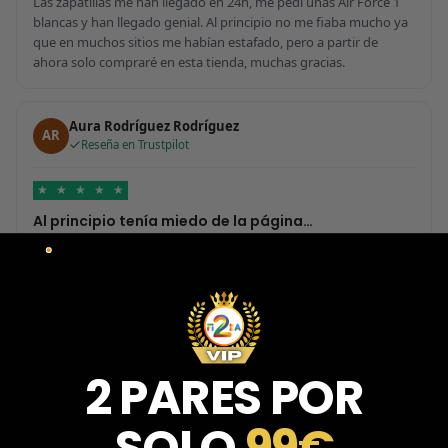
Las zapatillas me han llegado en 24h, me pedí unas Air Force 1
blancas y han llegado genial. Al principio no me fiaba mucho ya
que en muchos sitios me habían estafado, pero a partir de
ahora solo compraré en esta tienda, muchas gracias.
Aura Rodríguez Rodríguez
AR
Reseña en Trustpilot
★
★
★
★
★
Al principio tenía miedo de la página…
Al principio tenía miedo de la página por si era una estafa, pero
me ha sorprendido para bien porque todo ha sido increíble. Me
he comprado 2 pares y no sabría decir cuál tiene mejor calidad,
parecen de marcas verdaderas. Entrega súper rápida, embalaje
perfecto y con el detalle de los calcetines contentísima. Sin duda
volvería a comprar.
2 PARES POR
Fernando Aranda Morales
FA
SOLO
99€
Reseña en Trustpilot