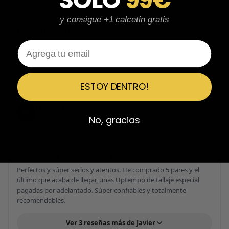
★
★
★
★
★
y consigue +1 calcetin gratis
ESPECTACULARES
Total control del pedido, te avisan si hay algún problema con el
Email
modelo elegido, empaquetado perfecto con caja original y
embolsado, zapas de altísima calidad y acabados top. Air Max y
Travis Scott espectaculares. Recomendable 100%.
ESTOY DENTRO!
Javier Victorio
JV
Reseña en Trustpilot
No, gracias
★
★
★
★
★
Perfectos y súper serios y atentos
Perfectos y súper serios y atentos. He comprado 5 pares y el
último que acaba de llegar, unas Uptempo de tallaje especial
pagadas por adelantado. Súper confiables y totalmente
recomendables.
Ver 3 reseñas más de Javier