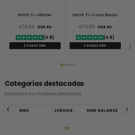
SHOX TL «White»
SHOX TL «Total Black»
€
79.90
€
79.90
€
59.90
€
59.90
(4.8)
(4.8)
2 PARES 99€
2 PARES 99€
Categorías destacadas
Encuentra tus modelos preferidos
NIKE
JORDAN
NEW BALANCE