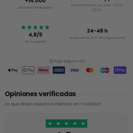
+14.000
atención todos los días · 12:00–
pedidos entregados
20:00
24-48 h
4,8/5
te enviamos el nº de seguimiento
en Trustpilot
Pago seguro con
Opiniones verificadas
Lo que dicen nuestros clientes en Trustpilot
★
★
★
★
★