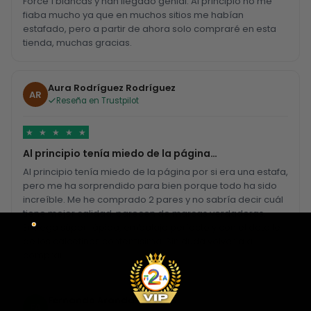
Force 1 blancas y han llegado genial. Al principio no me
fiaba mucho ya que en muchos sitios me habían
estafado, pero a partir de ahora solo compraré en esta
tienda, muchas gracias.
Aura Rodríguez Rodríguez
AR
Reseña en Trustpilot
★
★
★
★
★
Al principio tenía miedo de la página…
Al principio tenía miedo de la página por si era una estafa,
pero me ha sorprendido para bien porque todo ha sido
increíble. Me he comprado 2 pares y no sabría decir cuál
tiene mejor calidad, parecen de marcas verdaderas.
Entrega súper rápida, embalaje perfecto y con el detalle
de los calcetines contentísima. Sin duda volvería a
comprar.
Fernando Aranda Morales
FA