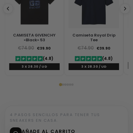
CAMISETA GIVENCHY
Camiseta Royal Drip
C
«Black» 53
Tee
€
74.90
€
74.90
€
39.90
€
39.90
(4.8)
(4.8)
3 X 28.30 / UD
3 X 28.30 / UD
4 PASOS SENCILLOS PARA TENER TUS
SNEAKERS EN CASA.
AÑADE AL CARRITO