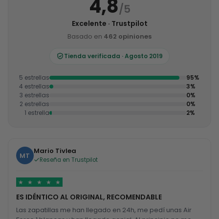
4,8
/5
Excelente · Trustpilot
Basado en
462 opiniones
Tienda verificada · Agosto 2019
5 estrellas
95%
4 estrellas
3%
3 estrellas
0%
2 estrellas
0%
1 estrella
2%
Mario Tivlea
MT
Reseña en Trustpilot
★
★
★
★
★
ES IDÉNTICO AL ORIGINAL, RECOMENDABLE
Las zapatillas me han llegado en 24h, me pedí unas Air