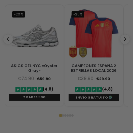
-20%
-25%
ASICS GEL NYC «Oyster
CAMPEONES ESPAÑA 2
Gray»
ESTRELLAS LOCAL 2026
€
74.90
€
39.90
€
59.90
€
29.90
(4.8)
(4.8)
2 PARES 99€
ENVÍO GRATUITO