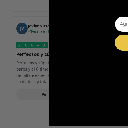
Emai
Javier Victorio
JV
Reseña en Trustpilot
★
★
★
★
★
Perfectos y súper serios y atentos
Perfectos y súper serios y atentos. He comprado 5
pares y el último que acaba de llegar, unas Uptempo
de tallaje especial pagadas por adelantado. Súper
confiables y totalmente recomendables.
Ver 3 reseñas más de Javier