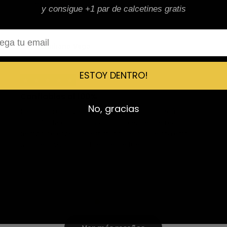
contentísima. Sin duda volvería a comprar.
y consigue +1 par de calcetines gratis
l
Emiliano Vega
EV
Reseña en Trustpilot
ESTOY DENTRO!
★
★
★
★
★
Confiables al 100%
No, gracias
Calidad brutal, zapatillas impolutas sin ningún
rasguño, la caja nítida y con calcetines de regalo. El
tiempo de espera el estimado y el tallaje correcto
también. Muy confiables desde luego.