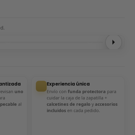
d.
Entrega confirmada
Entrega confirmada
antizada
Experiencia única
revisan
uno
Envío con
funda protectora
para
ara
cuidar la caja de la zapatilla +
mpecable
al
calcetines de regalo
y
accesorios
incluidos
en cada pedido.