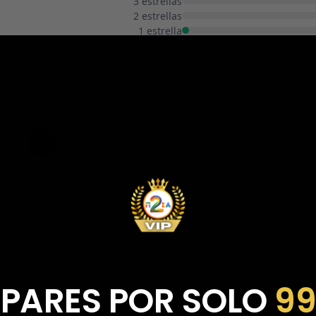
3 estrellas
2 estrellas
1 estrella
Aura Rodríguez Rodríguez
AR
Reseña en Trustpilot
★
★
★
★
★
Al principio tenía miedo de la página…
Al principio tenía miedo de la página por si era una
estafa, pero me ha sorprendido para bien porque
todo ha sido increíble. Me he comprado 2 pares y no
sabría decir cuál tiene mejor calidad, parecen de
 PARES POR SOLO
9
marcas verdaderas. Entrega súper rápida, embalaje
perfecto y con el detalle de los calcetines