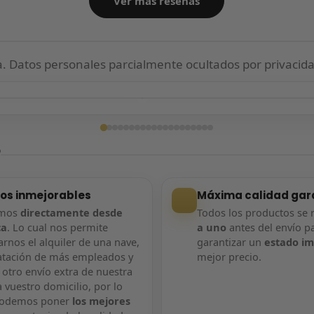
Ver más reseñas
 Datos personales parcialmente ocultados por privacida
ga confirmada
Entrega confirmada
?
ios inmejorables
Máxima calidad gar
amos
directamente desde
Todos los productos se 
ca
. Lo cual nos permite
a uno
antes del envío p
rnos el alquiler de una nave,
garantizar un
estado i
atación de más empleados y
mejor precio.
 otro envío extra de nuestra
 vuestro domicilio, por lo
podemos poner
los mejores