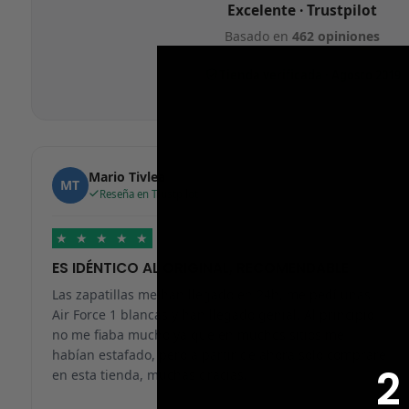
Excelente · Trustpilot
Basado en
462 opiniones
Tienda verificada · Agosto 2019
Mario Tivlea
MT
Reseña en Trustpilot
★
★
★
★
★
ES IDÉNTICO AL ORIGINAL, RECOMENDABLE
Las zapatillas me han llegado en 24h, me pedí unas
Air Force 1 blancas y han llegado genial. Al principio
no me fiaba mucho ya que en muchos sitios me
habían estafado, pero a partir de ahora solo compraré
2
en esta tienda, muchas gracias.