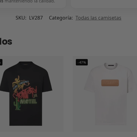
os
manteniendo la calidad.
SKU:
LV287
Categoría:
Todas las camisetas
dos
%
-47%