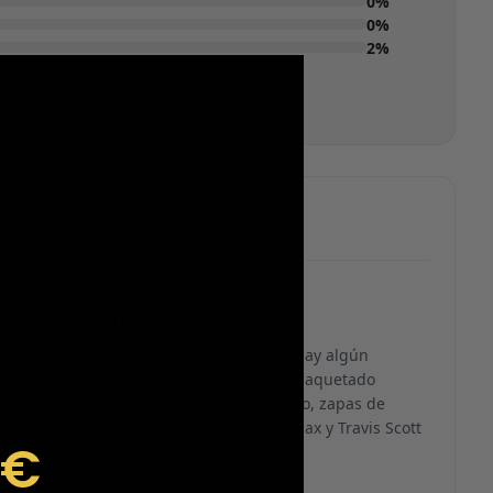
0%
0%
2%
Fernando Aranda Morales
FA
Reseña en Trustpilot
★
★
★
★
★
ESPECTACULARES
Total control del pedido, te avisan si hay algún
problema con el modelo elegido, empaquetado
perfecto con caja original y embolsado, zapas de
altísima calidad y acabados top. Air Max y Travis Scott
9€
espectaculares. Recomendable 100%.