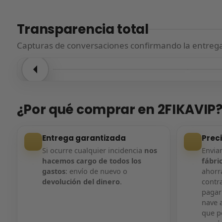
Transparencia total
Capturas de conversaciones confirmando la entrega.
Entrega confirmada
Entre
¿Por qué comprar en 2FIKAVIP
Entrega garantizada
Prec
Si ocurre cualquier incidencia
nos
Envi
hacemos cargo de todos los
fábri
gastos
: envío de nuevo o
ahorra
devolución del dinero
.
contr
pagar
nave a
que 