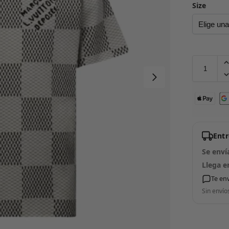
Size
Ent
Se enví
Llega e
Te en
Sin envío