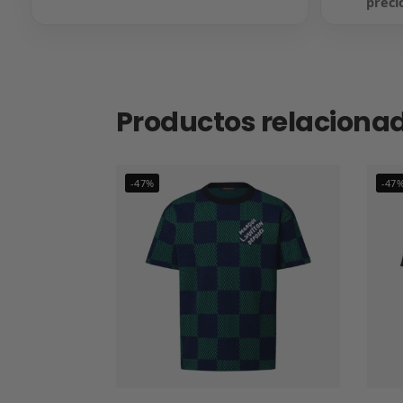
preci
Productos relaciona
-47%
-47