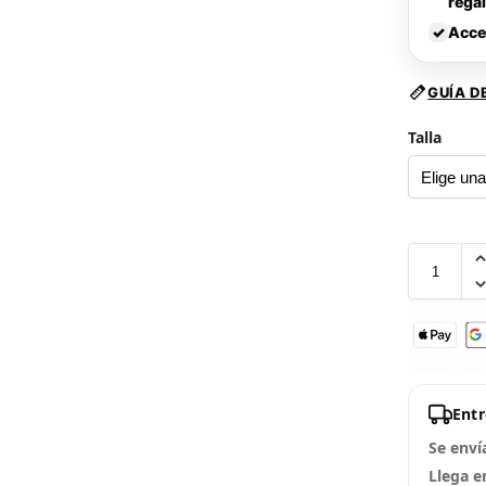
rega
✓
Acce
GUÍA D
Talla
Ent
Se enví
Llega e