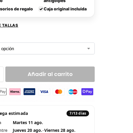
lo
antigolpes
sorios de regalo
✓
Caja original incluida
E TALLAS
Añadir al carrito
rega estimada
7/13 días
a
Martes 11 ago.
ntre
Jueves 20 ago.
–
Viernes 28 ago.