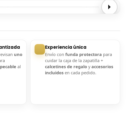
Entrega confirmada
Entrega confirmada
antizada
Experiencia única
revisan
uno
Envío con
funda protectora
para
ara
cuidar la caja de la zapatilla +
mpecable
al
calcetines de regalo
y
accesorios
incluidos
en cada pedido.