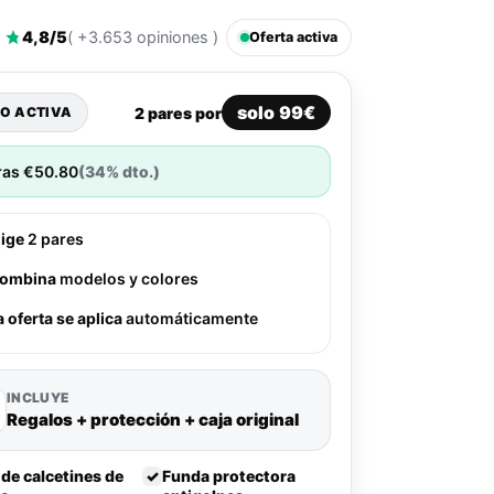
4,8/5
( +3.653 opiniones )
Oferta activa
solo 99€
2 pares por
O ACTIVA
ras
€
50.80
(34% dto.)
lige
2 pares
ombina
modelos y colores
a oferta se aplica
automáticamente
INCLUYE
Regalos + protección + caja original
 de calcetines de
✓
Funda protectora