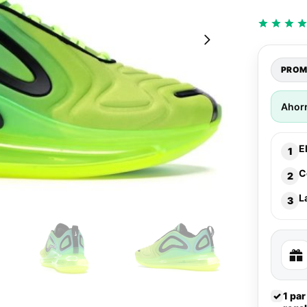
PROM
Ahor
E
1
C
2
L
3
✓
1 par