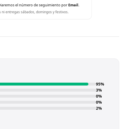
viaremos el número de seguimiento por
Email
.
s ni entregas sábados, domingos y festivos.
95%
3%
0%
0%
2%