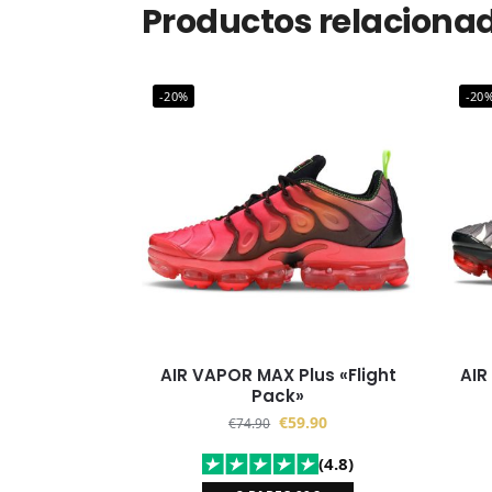
Productos relaciona
-20%
-20
AIR VAPOR MAX Plus «Flight
AIR
Pack»
€
59.90
€
74.90
(4.8)