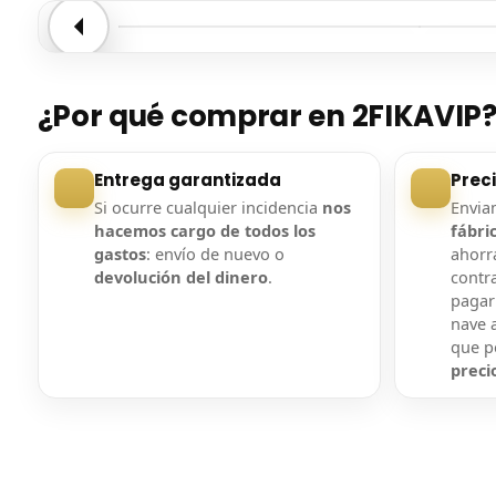
Entrega confirmada
Entre
¿Por qué comprar en 2FIKAVIP
Entrega garantizada
Prec
Si ocurre cualquier incidencia
nos
Envi
hacemos cargo de todos los
fábri
gastos
: envío de nuevo o
ahorra
devolución del dinero
.
contr
pagar
nave a
que 
preci