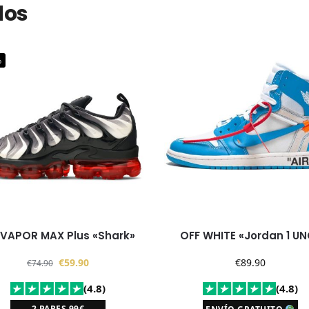
dos
%
 VAPOR MAX Plus «Shark»
OFF WHITE «Jordan 1 UN
€
59.90
€
89.90
€
74.90
(4.8)
(4.8)
2 PARES 99€