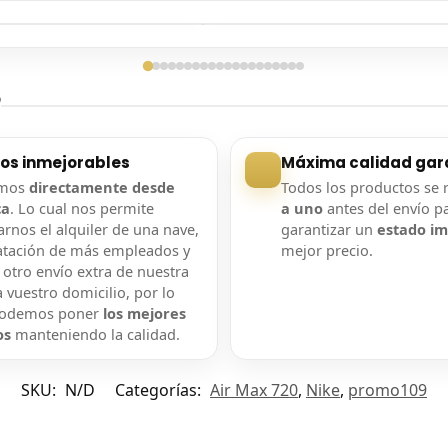
ga confirmada
Entrega confirmada
?
ios inmejorables
Máxima calidad gar
amos
directamente desde
Todos los productos se 
ca
. Lo cual nos permite
a uno
antes del envío p
rnos el alquiler de una nave,
garantizar un
estado i
atación de más empleados y
mejor precio.
 otro envío extra de nuestra
 vuestro domicilio, por lo
podemos poner
los mejores
os
manteniendo la calidad.
SKU:
N/D
Categorías:
Air Max 720
,
Nike
,
promo109