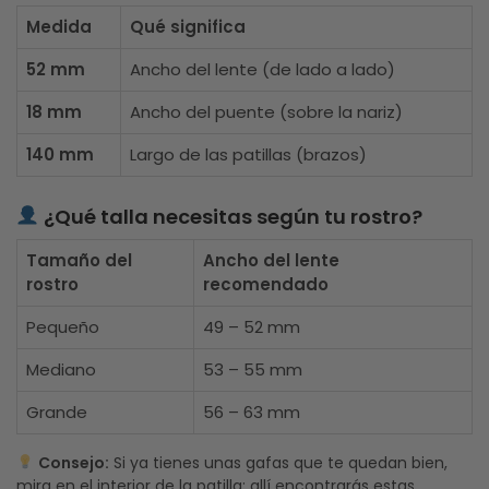
Medida
Qué significa
52 mm
Ancho del lente (de lado a lado)
18 mm
Ancho del puente (sobre la nariz)
140 mm
Largo de las patillas (brazos)
¿Qué talla necesitas según tu rostro?
Tamaño del
Ancho del lente
rostro
recomendado
Pequeño
49 – 52 mm
Mediano
53 – 55 mm
Grande
56 – 63 mm
Consejo:
Si ya tienes unas gafas que te quedan bien,
mira en el interior de la patilla: allí encontrarás estas