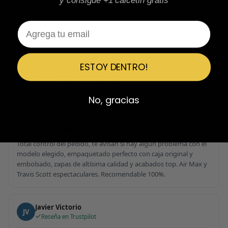
y consigue +1 calcetin gratis
me ha sorprendido para bien porque todo ha sido increíble. Me
he comprado 2 pares y no sabría decir cuál tiene mejor calidad,
Email
parecen de marcas verdaderas. Entrega súper rápida, embalaje
perfecto y con el detalle de los calcetines contentísima. Sin duda
volvería a comprar.
ESTOY DENTRO!
Fernando Aranda Morales
FA
Reseña en Trustpilot
No, gracias
★
★
★
★
★
ESPECTACULARES
Total control del pedido, te avisan si hay algún problema con el
modelo elegido, empaquetado perfecto con caja original y
embolsado, zapas de altísima calidad y acabados top. Air Max y
Travis Scott espectaculares. Recomendable 100%.
Javier Victorio
JV
Reseña en Trustpilot