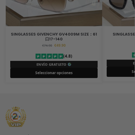
SINGLASSES GIVENCHY GV4009M SIZE：61
SINGLASSES
口17-140
€
49.90
€
74.90
(4.8)
ENVÍO GRATUITO
S
Seleccionar opciones