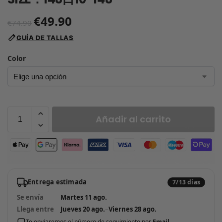
€
49.90
€
74.90
GUÍA DE TALLAS
Color
Añadir al carrito
Entrega estimada
7/13 días
Se envía
Martes 11 ago.
Llega entre
Jueves 20 ago.
–
Viernes 28 ago.
Te enviaremos el número de seguimiento por
Email
.