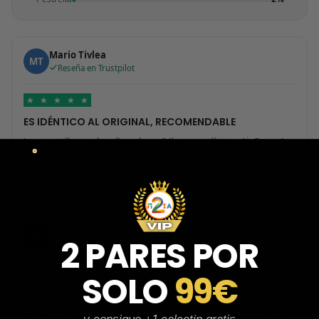
Mario Tivlea
MT
Reseña en Trustpilot
★
★
★
★
★
ES IDÉNTICO AL ORIGINAL, RECOMENDABLE
Las zapatillas me han llegado en 24h, me pedí unas Air Force 1
blancas y han llegado genial. Al principio no me fiaba mucho ya
que en muchos sitios me habían estafado, pero a partir de
ahora solo compraré en esta tienda, muchas gracias.
Aura Rodríguez Rodríguez
AR
2 PARES POR
Reseña en Trustpilot
SOLO
99€
★
★
★
★
★
Al principio tenía miedo de la página…
Al principio tenía miedo de la página por si era una estafa, pero