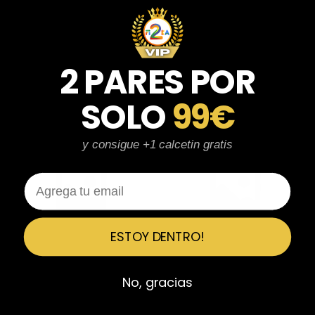
2 PARES POR
Camisetas Fendi
Camisetas Givenchy
SOLO
99€
y consigue +1 calcetin gratis
Email
ESTOY DENTRO!
Camisetas Gucci
Camisetas Loewe
No, gracias