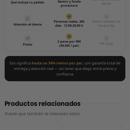
llavero y funda
Qué incluye tu pedido
extras
protectora
Personas reales, 365
Email o chatbot, sin
Atención al cliente
días · 12:00-20:00 h
horario fijo
2 pares por 99€
75€ el par
Precio
(49,50€ / par)
Eso significa
hasta un 34% menos por par
, con garantía total de
entrega y atención real — sin tener que elegir entre precio y
confianza.
Productos relacionados
Puede que también te interesen estos