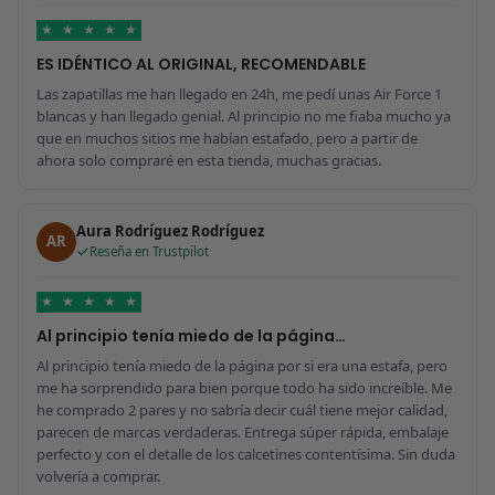
★
★
★
★
★
ES IDÉNTICO AL ORIGINAL, RECOMENDABLE
Las zapatillas me han llegado en 24h, me pedí unas Air Force 1
blancas y han llegado genial. Al principio no me fiaba mucho ya
que en muchos sitios me habían estafado, pero a partir de
ahora solo compraré en esta tienda, muchas gracias.
Aura Rodríguez Rodríguez
AR
Reseña en Trustpilot
★
★
★
★
★
Al principio tenía miedo de la página…
Al principio tenía miedo de la página por si era una estafa, pero
me ha sorprendido para bien porque todo ha sido increíble. Me
he comprado 2 pares y no sabría decir cuál tiene mejor calidad,
parecen de marcas verdaderas. Entrega súper rápida, embalaje
perfecto y con el detalle de los calcetines contentísima. Sin duda
volvería a comprar.