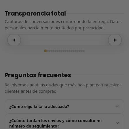
Transparencia total
Capturas de conversaciones confirmando la entrega. Datos
personales parcialmente ocultados por privacidad.
Entrega confirmada
Preguntas frecuentes
Resolvemos aquí las dudas que más nos plantean nuestros
clientes antes de comprar.
¿Cómo elijo la talla adecuada?
Justo encima del botón de «Añadir al carrito» tienes nuestra
¿Cuánto tardan los envíos y cómo consulto mi
guía de tallas, pensada para ayudarte a acertar a la
número de seguimiento?
primera. Por lo general, nuestros productos tallan de forma