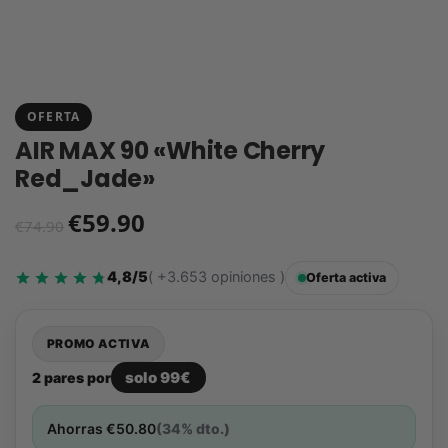
OFERTA
AIR MAX 90 «White Cherry
Red_Jade»
€
59.90
€
74.90
4,8/5
( +3.653 opiniones )
Oferta activa
PROMO ACTIVA
solo 99€
2 pares por
Ahorras
€
50.80
(34% dto.)