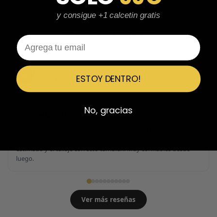
pagadas por adelantado. Súper confiables y totalmente
recomendables.
y consigue +1 calcetin gratis
Ver 3 reseñas más de Javier
Email
Emiliano Vega
EV
ESTOY DENTRO!
Reseña en Trustpilot
★
★
★
★
★
No, gracias
Confiables al 100%
Calidad brutal, zapatillas impolutas sin ningún rasguño, la caja
nítida y con calcetines de regalo. El tiempo de espera el
estimado y el tallaje correcto también. Muy confiables desde
luego.
Ver más reseñas