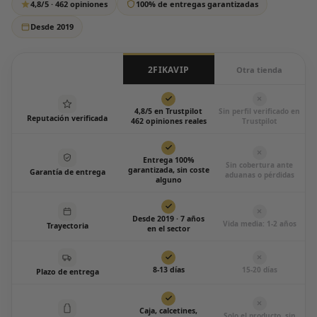
4,8/5 · 462 opiniones
100% de entregas garantizadas
Todos los días de 12:00 a 20:00
Desde 2019
2FIKAVIP
Otra tienda
4,8/5 en Trustpilot
Sin perfil verificado en
Reputación verificada
462 opiniones reales
Trustpilot
Entrega 100%
Sin cobertura ante
garantizada, sin coste
Garantía de entrega
aduanas o pérdidas
alguno
Desde 2019 · 7 años
Vida media: 1-2 años
Trayectoria
en el sector
8-13 días
15-20 días
Plazo de entrega
Caja, calcetines,
Solo el producto, sin