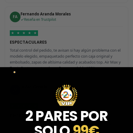
Fernando Aranda Morales
FA
Reseña en Trustpilot
★
★
★
★
★
ESPECTACULARES
Total control del pedido, te avisan si hay algún problema con el
modelo elegido, empaquetado perfecto con caja original y
embolsado, zapas de altísima calidad y acabados top. Air Max y
Travis Scott espectaculares. Recomendable 100%.
Javier Victorio
JV
Reseña en Trustpilot
★
★
★
★
★
2 PARES POR
Perfectos y súper serios y atentos
Perfectos y súper serios y atentos. He comprado 5 pares y el
SOLO
99€
último que acaba de llegar, unas Uptempo de tallaje especial