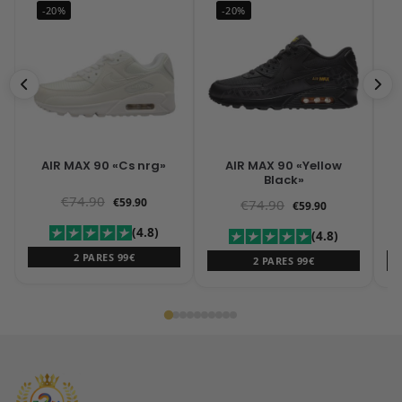
-20%
-20%
AIR MAX 90 «Cs nrg»
AIR MAX 90 «Yellow
A
Black»
€
74.90
€
59.90
€
74.90
€
59.90
(4.8)
(4.8)
2 PARES 99€
2 PARES 99€