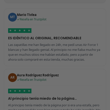
Mario Tivlea
MT
Reseña en Trustpilot
★
★
★
★
★
ES IDÉNTICO AL ORIGINAL, RECOMENDABLE
Las zapatillas me han llegado en 24h, me pedí unas Air Force 1
blancas y han llegado genial. Al principio no me fiaba mucho ya
que en muchos sitios me habían estafado, pero a partir de
ahora solo compraré en esta tienda, muchas gracias.
Aura Rodríguez Rodríguez
AR
Reseña en Trustpilot
★
★
★
★
★
Al principio tenía miedo de la página…
Al principio tenía miedo de la página por si era una estafa, pero
me ha sorprendido para bien porque todo ha sido increíble. Me