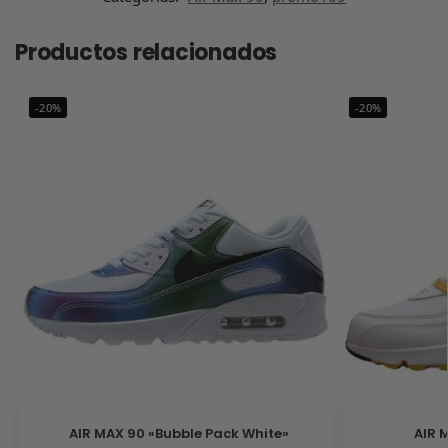
Productos relacionados
-20%
-20%
AIR MAX 90 «Bubble Pack White»
AIR 