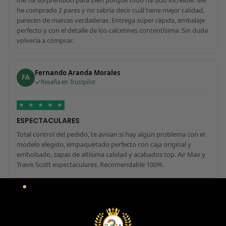
he comprado 2 pares y no sabría decir cuál tiene mejor calidad,
parecen de marcas verdaderas. Entrega súper rápida, embalaje
perfecto y con el detalle de los calcetines contentísima. Sin duda
volvería a comprar.
Fernando Aranda Morales
FA
Reseña en Trustpilot
★
★
★
★
★
ESPECTACULARES
Total control del pedido, te avisan si hay algún problema con el
modelo elegido, empaquetado perfecto con caja original y
embolsado, zapas de altísima calidad y acabados top. Air Max y
Travis Scott espectaculares. Recomendable 100%.
Javier Victorio
JV
Reseña en Trustpilot