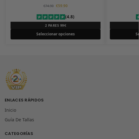
€
59.90
€
74.90
(4.8)
2 PARES 99€
Seleccionar opciones
S
ENLACES RÁPIDOS
Inicio
Guía De Tallas
CATEGORÍAS