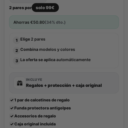
solo 99€
2 pares por
Ahorras
€
50.80
(34% dto.)
Elige
2 pares
1
Combina
modelos y colores
2
La oferta se aplica
automáticamente
3
INCLUYE
Regalos + protección + caja original
✓
1 par de calcetines de regalo
✓
Funda protectora antigolpes
✓
Accesorios de regalo
✓
Caja original incluida