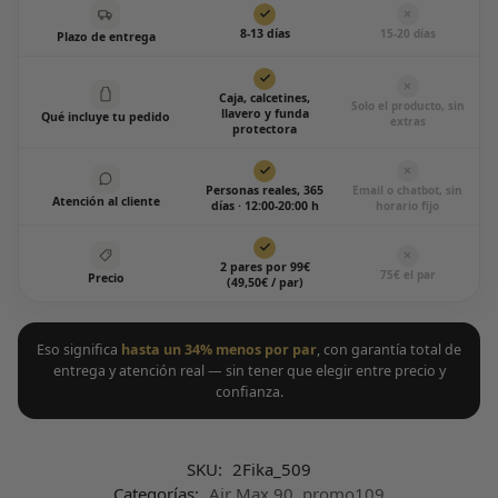
8-13 días
15-20 días
Plazo de entrega
Caja, calcetines,
Solo el producto, sin
llavero y funda
Qué incluye tu pedido
extras
protectora
Personas reales, 365
Email o chatbot, sin
Atención al cliente
días · 12:00-20:00 h
horario fijo
2 pares por 99€
75€ el par
Precio
(49,50€ / par)
Eso significa
hasta un 34% menos por par
, con garantía total de
entrega y atención real — sin tener que elegir entre precio y
confianza.
SKU:
2Fika_509
Categorías:
Air Max 90
,
promo109