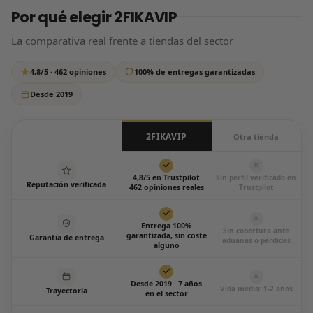
Por qué elegir 2FIKAVIP
tus datos de pago, así que tu compra está 100% protegida.
que si tardamos un poco más de lo habitual, tranquilo:
respondemos siempre, sin excepción.
La comparativa real frente a tiendas del sector
Escríbenos por WhatsApp
4,8/5 · 462 opiniones
100% de entregas garantizadas
Todos los días de 12:00 a 20:00
Desde 2019
2FIKAVIP
Otra tienda
4,8/5 en Trustpilot
Sin perfil verificado en
Reputación verificada
462 opiniones reales
Trustpilot
Entrega 100%
Sin cobertura ante
garantizada, sin coste
Garantía de entrega
aduanas o pérdidas
alguno
Desde 2019 · 7 años
Vida media: 1-2 años
Trayectoria
en el sector