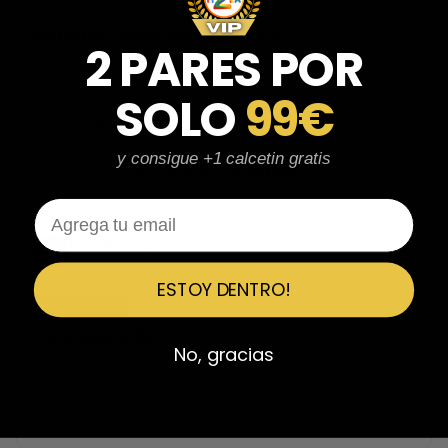
★
★
★
★
★
Perfectos y súper serios y atentos
2 PARES POR
Perfectos y súper serios y atentos. He comprado 5 pares y el
último que acaba de llegar, unas Uptempo de tallaje especial
SOLO
99€
pagadas por adelantado. Súper confiables y totalmente
recomendables.
y consigue +1 calcetin gratis
Ver 3 reseñas más de Javier
Email
Emiliano Vega
EV
Reseña en Trustpilot
ESTOY DENTRO!
★
★
★
★
★
Confiables al 100%
No, gracias
Calidad brutal, zapatillas impolutas sin ningún rasguño, la caja
nítida y con calcetines de regalo. El tiempo de espera el
estimado y el tallaje correcto también. Muy confiables desde
luego.