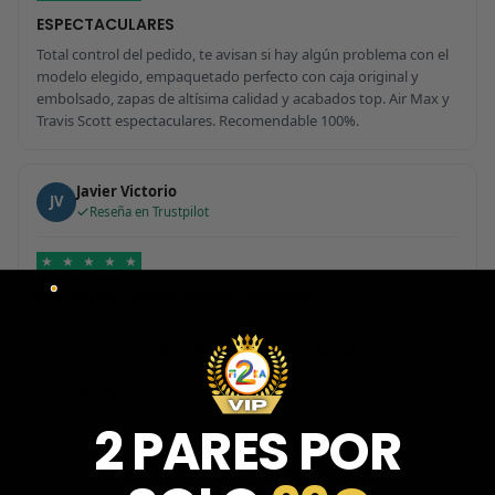
ESPECTACULARES
Total control del pedido, te avisan si hay algún problema con el
modelo elegido, empaquetado perfecto con caja original y
embolsado, zapas de altísima calidad y acabados top. Air Max y
Travis Scott espectaculares. Recomendable 100%.
Javier Victorio
JV
Reseña en Trustpilot
★
★
★
★
★
Perfectos y súper serios y atentos
Perfectos y súper serios y atentos. He comprado 5 pares y el
último que acaba de llegar, unas Uptempo de tallaje especial
pagadas por adelantado. Súper confiables y totalmente
recomendables.
2 PARES POR
Ver 3 reseñas más de Javier