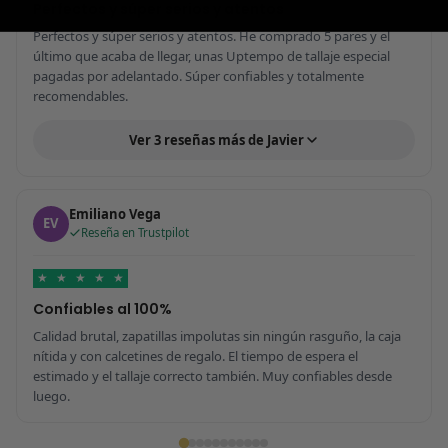
Perfectos y súper serios y atentos
Perfectos y súper serios y atentos. He comprado 5 pares y el
último que acaba de llegar, unas Uptempo de tallaje especial
pagadas por adelantado. Súper confiables y totalmente
recomendables.
Ver 3 reseñas más de Javier
Emiliano Vega
EV
Reseña en Trustpilot
★
★
★
★
★
Confiables al 100%
Calidad brutal, zapatillas impolutas sin ningún rasguño, la caja
nítida y con calcetines de regalo. El tiempo de espera el
estimado y el tallaje correcto también. Muy confiables desde
luego.