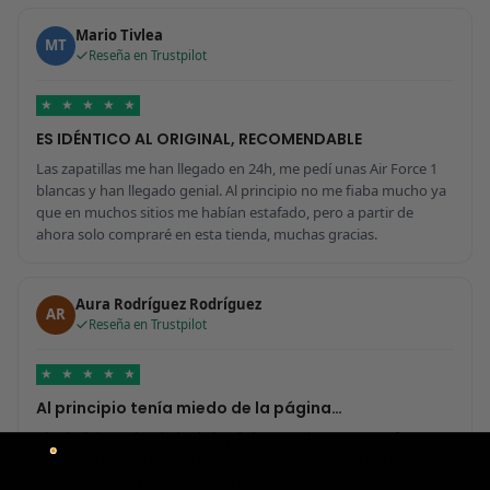
Mario Tivlea
MT
Reseña en Trustpilot
★
★
★
★
★
ES IDÉNTICO AL ORIGINAL, RECOMENDABLE
Las zapatillas me han llegado en 24h, me pedí unas Air Force 1
blancas y han llegado genial. Al principio no me fiaba mucho ya
que en muchos sitios me habían estafado, pero a partir de
ahora solo compraré en esta tienda, muchas gracias.
Aura Rodríguez Rodríguez
AR
Reseña en Trustpilot
★
★
★
★
★
Al principio tenía miedo de la página…
Al principio tenía miedo de la página por si era una estafa, pero
me ha sorprendido para bien porque todo ha sido increíble. Me
he comprado 2 pares y no sabría decir cuál tiene mejor calidad,