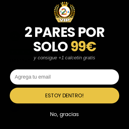
parecen de marcas verdaderas. Entrega súper rápida, embalaje
perfecto y con el detalle de los calcetines contentísima. Sin duda
volvería a comprar.
2 PARES POR
Fernando Aranda Morales
FA
Reseña en Trustpilot
SOLO
99€
★
★
★
★
★
y consigue +1 calcetin gratis
ESPECTACULARES
Total control del pedido, te avisan si hay algún problema con el
Email
modelo elegido, empaquetado perfecto con caja original y
embolsado, zapas de altísima calidad y acabados top. Air Max y
Travis Scott espectaculares. Recomendable 100%.
ESTOY DENTRO!
Javier Victorio
JV
Reseña en Trustpilot
No, gracias
★
★
★
★
★