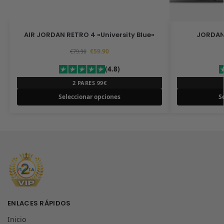
AIR JORDAN RETRO 4 «University Blue»
€
59.90
€
79.90
(4.8)
2 PARES 99€
Seleccionar opciones
S
ENLACES RÁPIDOS
Inicio