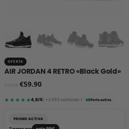
OFERTA
AIR JORDAN 4 RETRO «Black Gold»
€
59.90
€
79.90
4,8/5
( +3.653 opiniones )
Oferta activa
PROMO ACTIVA
solo 99€
2 pares por