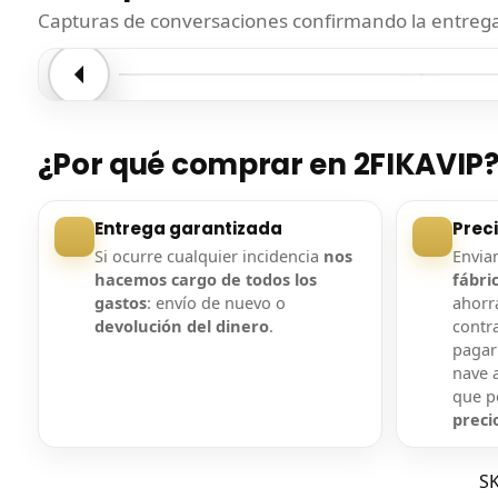
Capturas de conversaciones confirmando la entrega.
Entrega confirmada
Entre
¿Por qué comprar en 2FIKAVIP
Entrega garantizada
Prec
Si ocurre cualquier incidencia
nos
Envi
hacemos cargo de todos los
fábri
gastos
: envío de nuevo o
ahorra
devolución del dinero
.
contr
pagar
nave a
que 
preci
S