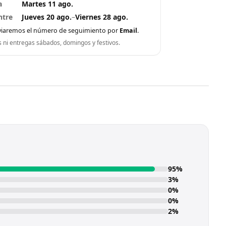
a
Martes 11 ago.
ntre
Jueves 20 ago.
–
Viernes 28 ago.
viaremos el número de seguimiento por
Email
.
s ni entregas sábados, domingos y festivos.
95%
3%
0%
0%
2%