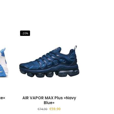
-20%
ue»
AIR VAPOR MAX Plus «Navy
Blue»
€
59.90
€
74.90