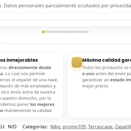
 Datos personales parcialmente ocultados por privacida
ga confirmada
Entrega confirmada
?
ios inmejorables
Máxima calidad gar
amos
directamente desde
Todos los productos se 
ca
. Lo cual nos permite
a uno
antes del envío p
rnos el alquiler de una nave,
garantizar un
estado i
atación de más empleados y
mejor precio.
 otro envío extra de nuestra
 vuestro domicilio, por lo
podemos poner
los mejores
os
manteniendo la calidad.
KU:
N/D
Categorías:
Nike
,
promo109
,
Terrascape
,
Zapatil