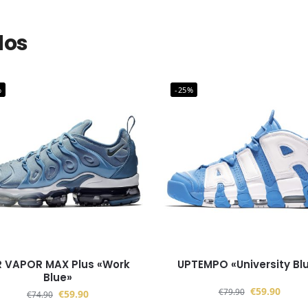
dos
%
-25%
R VAPOR MAX Plus «Work
UPTEMPO «University Bl
Blue»
€
59.90
€
79.90
€
59.90
€
74.90