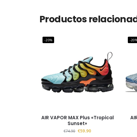
Productos relaciona
-20%
-20
AIR VAPOR MAX Plus «Tropical
AI
Sunset»
€
59.90
€
74.90