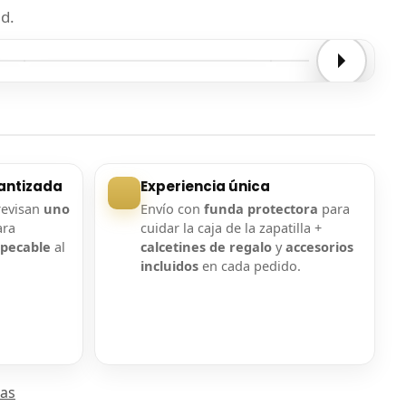
d.
Entrega confirmada
Entrega confirmada
antizada
Experiencia única
revisan
uno
Envío con
funda protectora
para
ara
cuidar la caja de la zapatilla +
mpecable
al
calcetines de regalo
y
accesorios
incluidos
en cada pedido.
las