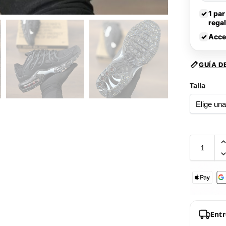
✓
1 par
rega
✓
Acce
GUÍA D
Talla
Ent