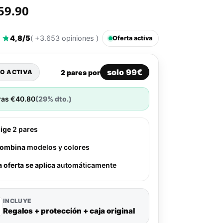
59.90
4,8/5
( +3.653 opiniones )
Oferta activa
solo 99€
2 pares por
O ACTIVA
ras
€
40.80
(29% dto.)
lige
2 pares
ombina
modelos y colores
a oferta se aplica
automáticamente
INCLUYE
Regalos + protección + caja original