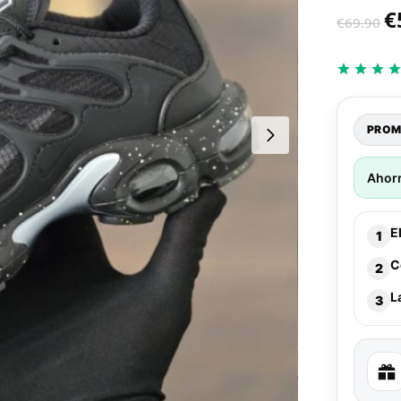
€
€
69.90
PROM
Ahor
E
1
C
2
L
3