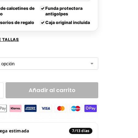
 de calcetines de
✓
Funda protectora
lo
antigolpes
sorios de regalo
✓
Caja original incluida
E TALLAS
Añadir al carrito
rega estimada
7/13 días