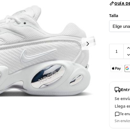
GUÍA D
Talla
Ent
Se enví
Llega e
Te en
Sin envío