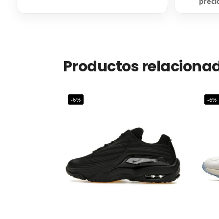
preci
Productos relaciona
-6%
-6%