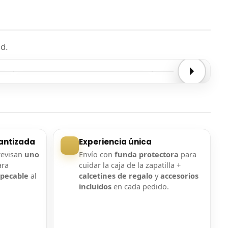
d.
Entrega confirmada
Entrega confirmada
antizada
Experiencia única
revisan
uno
Envío con
funda protectora
para
ara
cuidar la caja de la zapatilla +
mpecable
al
calcetines de regalo
y
accesorios
incluidos
en cada pedido.