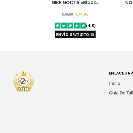
NIKE NOCTA «Black»
NO
€
74.90
€
79.90
(4.8)
ENVÍO GRATUITO
ENLACES R
Inicio
Guía De Tal