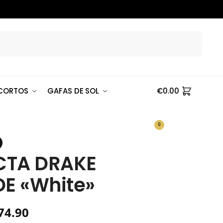
Buscar
CORTOS
GAFAS DE SOL
€
0.00
0
CTA DRAKE
DE «White»
74.90