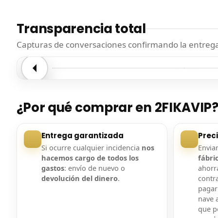
Transparencia total
Capturas de conversaciones confirmando la entrega.
Entrega confirmada
Entre
¿Por qué comprar en 2FIKAVIP
Entrega garantizada
Prec
Si ocurre cualquier incidencia
nos
Envi
hacemos cargo de todos los
fábri
gastos
: envío de nuevo o
ahorra
devolución del dinero
.
contr
pagar
nave a
que 