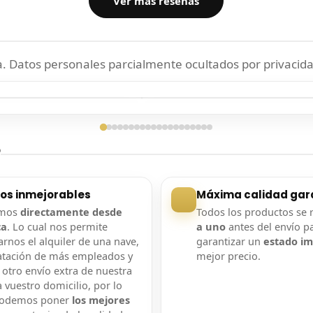
Ver más reseñas
 Datos personales parcialmente ocultados por privacida
ga confirmada
Entrega confirmada
?
ios inmejorables
Máxima calidad gar
amos
directamente desde
Todos los productos se 
ca
. Lo cual nos permite
a uno
antes del envío p
rnos el alquiler de una nave,
garantizar un
estado i
atación de más empleados y
mejor precio.
 otro envío extra de nuestra
 vuestro domicilio, por lo
podemos poner
los mejores