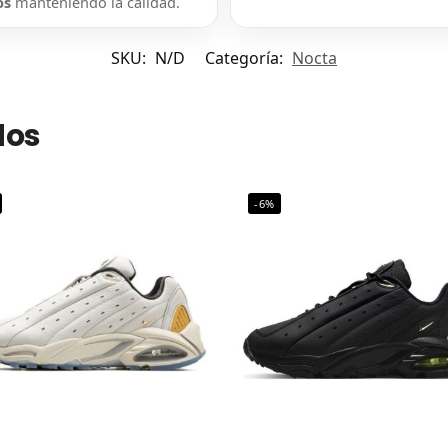
os
manteniendo la calidad.
SKU:
N/D
Categoría:
Nocta
dos
-6%