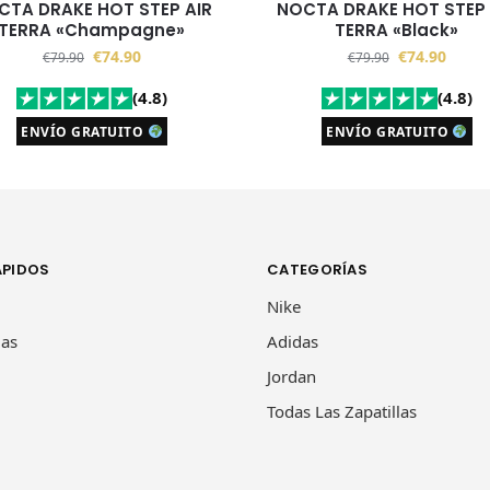
CTA DRAKE HOT STEP AIR
NOCTA DRAKE HOT STEP 
TERRA «Champagne»
TERRA «Black»
€
74.90
€
74.90
€
79.90
€
79.90
(4.8)
(4.8)
ENVÍO GRATUITO
ENVÍO GRATUITO
ÁPIDOS
CATEGORÍAS
Nike
las
Adidas
Jordan
Todas Las Zapatillas