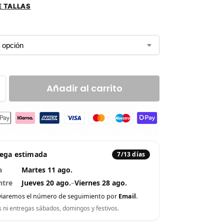
E TALLAS
Añadir al carrito
rega estimada
7/13 días
a
Martes 11 ago.
ntre
Jueves 20 ago.
–
Viernes 28 ago.
viaremos el número de seguimiento por
Email
.
s ni entregas sábados, domingos y festivos.