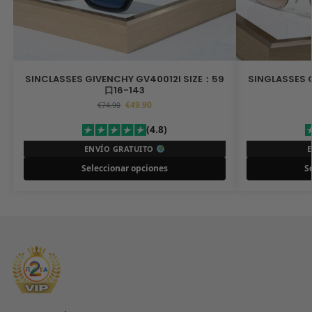
SINCLASSES GIVENCHY GV40012I SIZE：59
SINGLASSES 
口16-143
€
49.90
€
74.90
(4.8)
ENVÍO GRATUITO
Seleccionar opciones
S