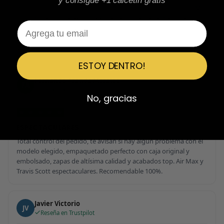
y consigue +1 calcetin gratis
me ha sorprendido para bien porque todo ha sido increíble. Me
he comprado 2 pares y no sabría decir cuál tiene mejor calidad,
Email
parecen de marcas verdaderas. Entrega súper rápida, embalaje
perfecto y con el detalle de los calcetines contentísima. Sin duda
volvería a comprar.
ESTOY DENTRO!
Fernando Aranda Morales
FA
Reseña en Trustpilot
No, gracias
★
★
★
★
★
ESPECTACULARES
Total control del pedido, te avisan si hay algún problema con el
modelo elegido, empaquetado perfecto con caja original y
embolsado, zapas de altísima calidad y acabados top. Air Max y
Travis Scott espectaculares. Recomendable 100%.
Javier Victorio
JV
Reseña en Trustpilot