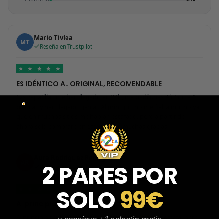
Mario Tivlea
MT
Reseña en Trustpilot
★
★
★
★
★
ES IDÉNTICO AL ORIGINAL, RECOMENDABLE
Las zapatillas me han llegado en 24h, me pedí unas Air Force 1
blancas y han llegado genial. Al principio no me fiaba mucho ya
que en muchos sitios me habían estafado, pero a partir de
ahora solo compraré en esta tienda, muchas gracias.
Aura Rodríguez Rodríguez
AR
2 PARES POR
Reseña en Trustpilot
SOLO
99€
★
★
★
★
★
Al principio tenía miedo de la página…
Al principio tenía miedo de la página por si era una estafa, pero