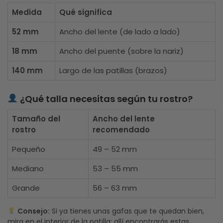
Medida
Qué significa
52 mm
Ancho del lente (de lado a lado)
18 mm
Ancho del puente (sobre la nariz)
140 mm
Largo de las patillas (brazos)
¿Qué talla necesitas según tu rostro?
Tamaño del
Ancho del lente
rostro
recomendado
Pequeño
49 – 52 mm
Mediano
53 – 55 mm
Grande
56 – 63 mm
Consejo:
Si ya tienes unas gafas que te quedan bien,
mira en el interior de la patilla: allí encontrarás estas