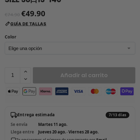
€
49.90
€
74.90
GUÍA DE TALLAS
Color
Añadir al carrito
Entrega estimada
7/13 días
Se envía
Martes 11 ago.
Llega entre
Jueves 20 ago.
–
Viernes 28 ago.
Te enviaremos el número de seguimiento por
Email
.