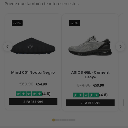
Puede que también te interesen estos
-21%
-20%
Mind 001 Nocta Negro
ASICS GEL «Cement
Grey»
€
69.90
€
54.90
€
74.90
€
59.90
(4.8)
(4.8)
2 PARES 99€
2 PARES 99€