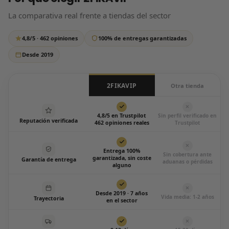
respondemos siempre, sin excepción.
La comparativa real frente a tiendas del sector
Escríbenos por WhatsApp
4,8/5 · 462 opiniones
100% de entregas garantizadas
Todos los días de 12:00 a 20:00
Desde 2019
2FIKAVIP
Otra tienda
4,8/5 en Trustpilot
Sin perfil verificado en
Reputación verificada
462 opiniones reales
Trustpilot
Entrega 100%
Sin cobertura ante
garantizada, sin coste
Garantía de entrega
aduanas o pérdidas
alguno
Desde 2019 · 7 años
Vida media: 1-2 años
Trayectoria
en el sector