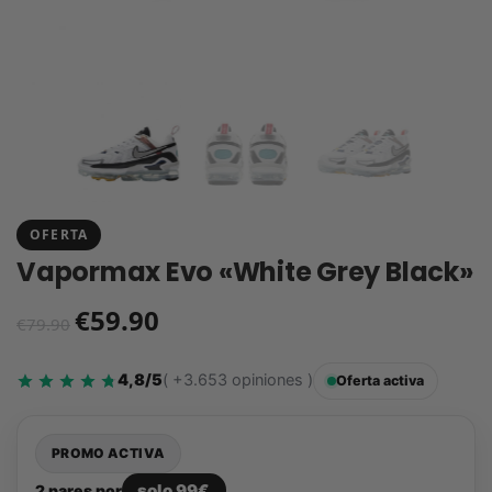
OFERTA
Vapormax Evo «White Grey Black»
€
59.90
€
79.90
4,8/5
( +3.653 opiniones )
Oferta activa
PROMO ACTIVA
solo 99€
2 pares por