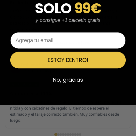
SOLO
99€
Perfectos y súper serios y atentos
Perfectos y súper serios y atentos. He comprado 5 pares y el
último que acaba de llegar, unas Uptempo de tallaje especial
y consigue +1 calcetin gratis
pagadas por adelantado. Súper confiables y totalmente
recomendables.
Email
Ver 3 reseñas más de Javier
ESTOY DENTRO!
Emiliano Vega
EV
Reseña en Trustpilot
No, gracias
★
★
★
★
★
Confiables al 100%
Calidad brutal, zapatillas impolutas sin ningún rasguño, la caja
nítida y con calcetines de regalo. El tiempo de espera el
estimado y el tallaje correcto también. Muy confiables desde
luego.