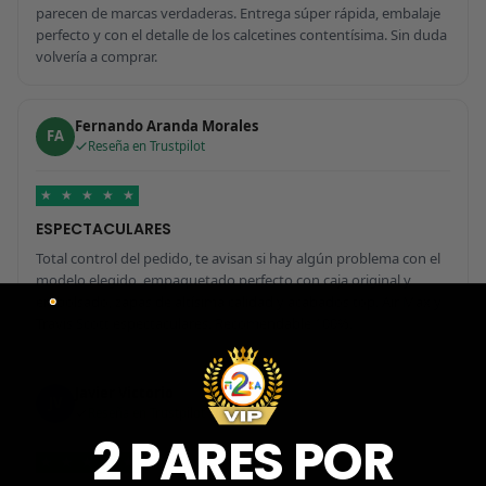
parecen de marcas verdaderas. Entrega súper rápida, embalaje
perfecto y con el detalle de los calcetines contentísima. Sin duda
volvería a comprar.
Fernando Aranda Morales
FA
Reseña en Trustpilot
★
★
★
★
★
ESPECTACULARES
Total control del pedido, te avisan si hay algún problema con el
modelo elegido, empaquetado perfecto con caja original y
embolsado, zapas de altísima calidad y acabados top. Air Max y
Travis Scott espectaculares. Recomendable 100%.
Javier Victorio
JV
Reseña en Trustpilot
2 PARES POR
★
★
★
★
★