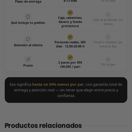
8-13 días
15-20 días
Plazo de entrega
Caja, calcetines,
Solo el producto, sin
llavero y funda
Qué incluye tu pedido
extras
protectora
Personas reales, 365
Email o chatbot, sin
Atención al cliente
días · 12:00-20:00 h
horario fijo
2 pares por 99€
75€ el par
Precio
(49,50€ / par)
Eso significa
hasta un 34% menos por par
, con garantía total de
entrega y atención real — sin tener que elegir entre precio y
confianza.
Productos relacionados