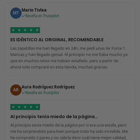
Mario Tivlea
MT
Reseña en Trustpilot
★
★
★
★
★
ES IDÉNTICO AL ORIGINAL, RECOMENDABLE
Las zapatillas me han llegado en 24h, me pedí unas Air Force 1
blancas y han llegado genial. Al principio no me fiaba mucho ya
que en muchos sitios me habían estafado, pero a partir de
ahora solo compraré en esta tienda, muchas gracias.
Aura Rodríguez Rodríguez
AR
Reseña en Trustpilot
★
★
★
★
★
Al principio tenía miedo de la página…
Al principio tenía miedo de la página por si era una estafa, pero
me ha sorprendido para bien porque todo ha sido increíble. Me
he comprado 2 pares y no sabría decir cuál tiene mejor calidad,