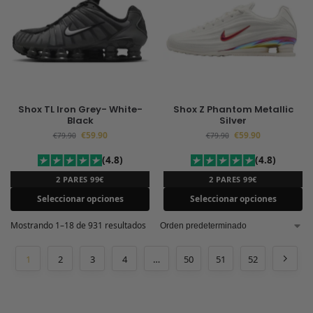
Shox TL Iron Grey- White-
Shox Z Phantom Metallic
Black
Silver
€
59.90
€
59.90
€
79.90
€
79.90
(4.8)
(4.8)
2 PARES 99€
2 PARES 99€
Seleccionar opciones
Seleccionar opciones
Mostrando 1–18 de 931 resultados
1
2
3
4
…
50
51
52