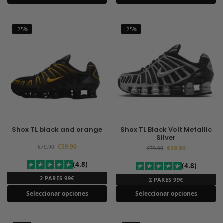
-25%
-25%
Shox TL black and orange
Shox TL Black Volt Metallic
Silver
€
59.90
€
79.90
€
59.90
€
79.90
(4.8)
(4.8)
2 PARES 99€
2 PARES 99€
Seleccionar opciones
Seleccionar opciones