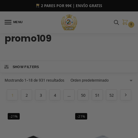
2 PARES POR 99€ | ENVÍO GRATIS
MENU
0
promo109
SHOW FILTERS
Mostrando 1–18 de 931 resultados
1
2
3
4
…
50
51
52
-21%
-21%