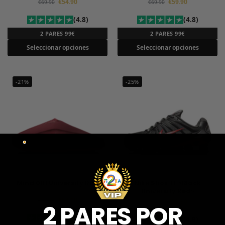
€
54.90
€
59.90
€
69.90
€
69.90
(4.8)
(4.8)
2 PARES 99€
2 PARES 99€
Seleccionar opciones
Seleccionar opciones
-21%
-25%
Mind 001 University Red
Nike Shox TL «Black
University Red»
€
54.90
€
69.90
€
59.90
€
79.90
2 PARES POR
(4.8)
(4.8)