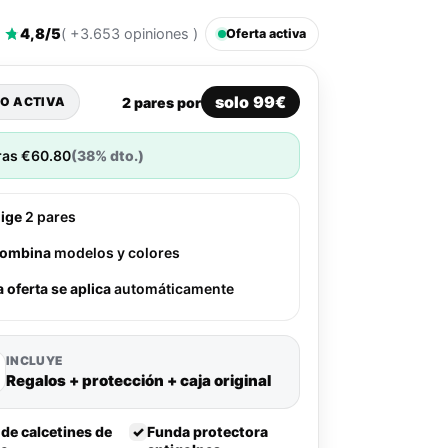
4,8/5
( +3.653 opiniones )
Oferta activa
solo 99€
2 pares por
O ACTIVA
ras
€
60.80
(38% dto.)
lige
2 pares
ombina
modelos y colores
a oferta se aplica
automáticamente
INCLUYE
Regalos + protección + caja original
 de calcetines de
✓
Funda protectora