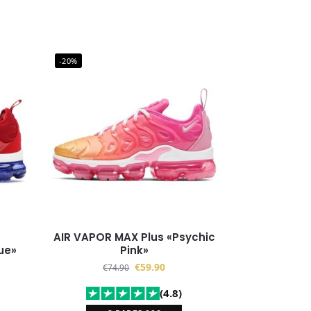
-20%
AIR VAPOR MAX Plus «Psychic
ue»
Pink»
€
59.90
€
74.90
(4.8)