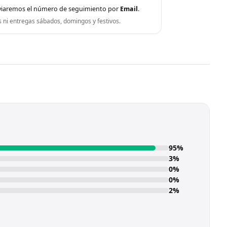
viaremos el número de seguimiento por
Email
.
s ni entregas sábados, domingos y festivos.
95%
3%
0%
0%
2%