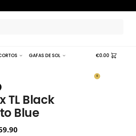
Buscar
CORTOS
GAFAS DE SOL
€
0.00
0
x TL Black
to Blue
59.90