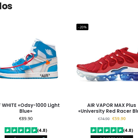
dos
-20%
 WHITE «Odsy-1000 Light
AIR VAPOR MAX Plus
Blue»
«University Red Racer Bl
€
89.90
€
59.90
€
74.90
(4.8)
(4.8)