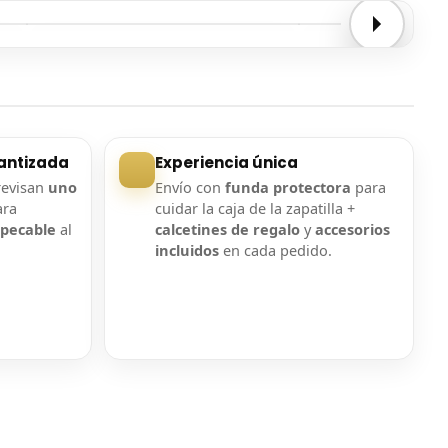
Entrega confirmada
Entrega confirmada
antizada
Experiencia única
revisan
uno
Envío con
funda protectora
para
ara
cuidar la caja de la zapatilla +
mpecable
al
calcetines de regalo
y
accesorios
incluidos
en cada pedido.