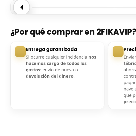
Entrega confirmada
Entre
¿Por qué comprar en 2FIKAVIP
Entrega garantizada
Prec
Si ocurre cualquier incidencia
nos
Envi
hacemos cargo de todos los
fábri
gastos
: envío de nuevo o
ahorra
devolución del dinero
.
contr
pagar
nave a
que 
preci