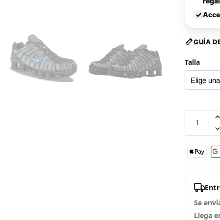
rega
✓
Acce
GUÍA D
Talla
Ent
Se enví
Llega e