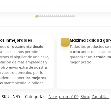
ga confirmada
Entrega confirmada
?
ios inmejorables
Máxima calidad gar
amos
directamente desde
Todos los productos se 
ca
. Lo cual nos permite
a uno
antes del envío p
rnos el alquiler de una nave,
garantizar un
estado i
atación de más empleados y
mejor precio.
 otro envío extra de nuestra
 vuestro domicilio, por lo
podemos poner
los mejores
os
manteniendo la calidad.
SKU:
N/D
Categorías:
Nike
,
promo109
,
Shox
,
Zapatillas