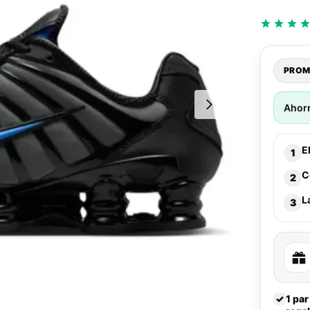
PROM
Ahor
E
1
C
2
L
3
✓
1 par