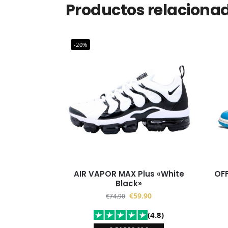
Productos relaciona
-20%
AIR VAPOR MAX Plus «White
OFF
Black»
€
59.90
€
74.90
(4.8)