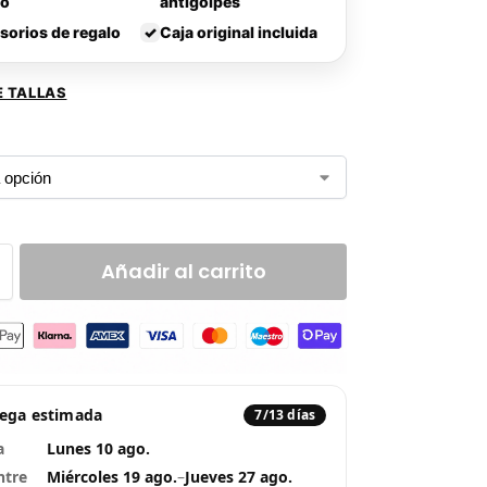
lo
antigolpes
sorios de regalo
✓
Caja original incluida
E TALLAS
Añadir al carrito
rega estimada
7/13 días
a
Lunes 10 ago.
ntre
Miércoles 19 ago.
–
Jueves 27 ago.