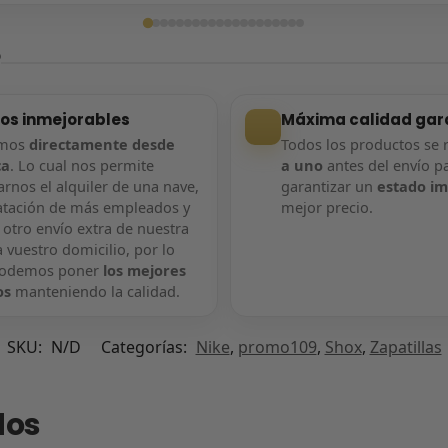
ga confirmada
Entrega confirmada
?
ios inmejorables
Máxima calidad gar
amos
directamente desde
Todos los productos se 
ca
. Lo cual nos permite
a uno
antes del envío p
rnos el alquiler de una nave,
garantizar un
estado i
atación de más empleados y
mejor precio.
 otro envío extra de nuestra
 vuestro domicilio, por lo
podemos poner
los mejores
os
manteniendo la calidad.
SKU:
N/D
Categorías:
Nike
,
promo109
,
Shox
,
Zapatillas
dos