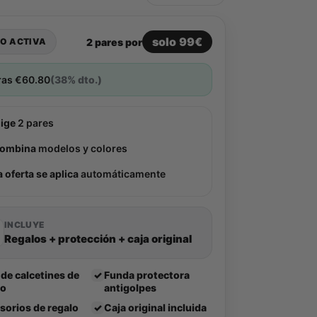
solo 99€
2 pares por
O ACTIVA
ras
€
60.80
(38% dto.)
lige
2 pares
ombina
modelos y colores
a oferta se aplica
automáticamente
INCLUYE
Regalos + protección + caja original
 de calcetines de
✓
Funda protectora
lo
antigolpes
sorios de regalo
✓
Caja original incluida