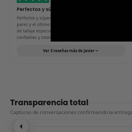
Perfectos y súper serios y atentos
Perfectos y súper serios y atentos. He comprado 5
pares y el último que acaba de llegar, unas Uptempo
de tallaje especial pagadas por adelantado. Súper
confiables y totalmente recomendables.
Ver 3 reseñas más de Javier
Transparencia total
Capturas de conversaciones confirmando la entrega.