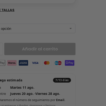
E TALLAS
Añadir al carrito
rega estimada
7/13 días
a
Martes 11 ago.
ntre
Jueves 20 ago.
–
Viernes 28 ago.
viaremos el número de seguimiento por
Email
.
s ni entregas sábados, domingos y festivos.