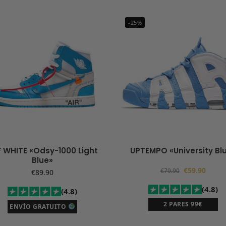
-25%
 WHITE «Odsy-1000 Light
UPTEMPO «University Bl
Blue»
€
59.90
€
79.90
€
89.90
(4.8)
(4.8)
2 PARES 99€
ENVÍO GRATUITO