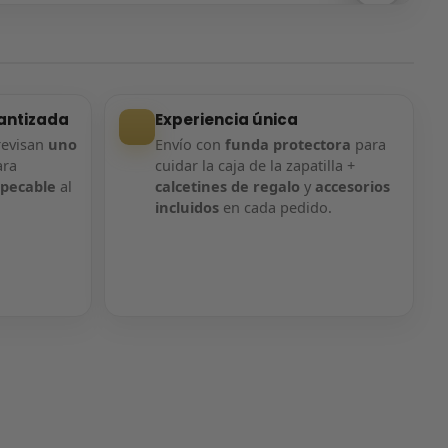
Entrega confirmada
Entrega confirmada
antizada
Experiencia única
revisan
uno
Envío con
funda protectora
para
ara
cuidar la caja de la zapatilla +
mpecable
al
calcetines de regalo
y
accesorios
incluidos
en cada pedido.