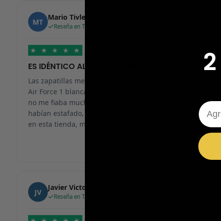
Mario Tivlea
MT
Reseña en Trustpilot
★
★
★
★
★
2
ES IDÉNTICO AL ORIGINAL, RECOMENDABLE
Las zapatillas me han llegado en 24h, me pedí unas
Air Force 1 blancas y han llegado genial. Al principio
no me fiaba mucho ya que en muchos sitios me
Emai
habían estafado, pero a partir de ahora solo compraré
en esta tienda, muchas gracias.
Javier Victorio
JV
Reseña en Trustpilot
★
★
★
★
★