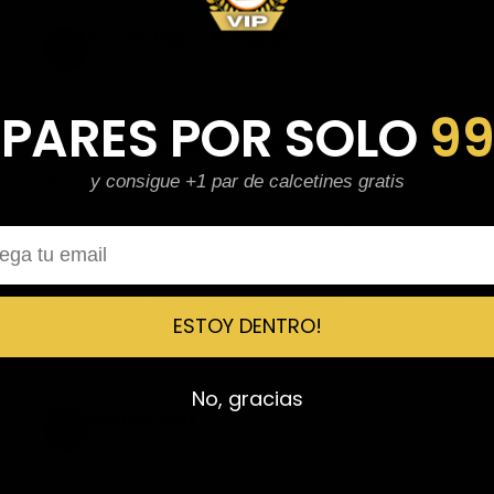
Aura Rodríguez Rodríguez
AR
Reseña en Trustpilot
★
★
★
★
★
 PARES POR SOLO
9
Al principio tenía miedo de la página…
Al principio tenía miedo de la página por si era una
y consigue +1 par de calcetines gratis
estafa, pero me ha sorprendido para bien porque
todo ha sido increíble. Me he comprado 2 pares y no
l
sabría decir cuál tiene mejor calidad, parecen de
marcas verdaderas. Entrega súper rápida, embalaje
perfecto y con el detalle de los calcetines
ESTOY DENTRO!
contentísima. Sin duda volvería a comprar.
No, gracias
Emiliano Vega
EV
Reseña en Trustpilot
★
★
★
★
★