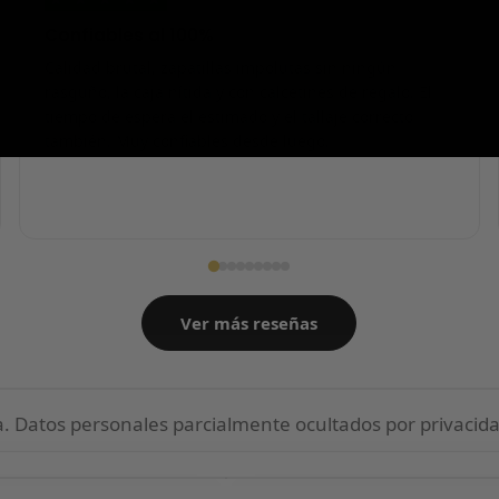
Confiables al 100%
Calidad brutal, zapatillas impolutas sin ningún
rasguño, la caja nítida y con calcetines de regalo. El
tiempo de espera el estimado y el tallaje correcto
también. Muy confiables desde luego.
Ver más reseñas
 Datos personales parcialmente ocultados por privacida