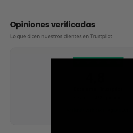
Opiniones verificadas
Lo que dicen nuestros clientes en Trustpilot
★
★
★
★
★
4,8
/5
Excelente · Trustpilot
Basado en
462 opiniones
Tienda verificada · Agosto 2019