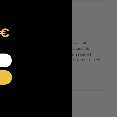
Fernando Aranda Morales
FA
Reseña en Trustpilot
★
★
★
★
★
9€
ESPECTACULARES
Total control del pedido, te avisan si hay algún
problema con el modelo elegido, empaquetado
perfecto con caja original y embolsado, zapas de
altísima calidad y acabados top. Air Max y Travis Scott
espectaculares. Recomendable 100%.
Amparo Nogales Alvarez
AN
Reseña en Trustpilot
★
★
★
★
★