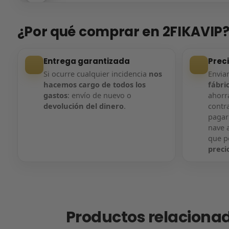
Entrega confirmada
Entre
¿Por qué comprar en 2FIKAVIP
Entrega garantizada
Prec
Si ocurre cualquier incidencia
nos
Envi
hacemos cargo de todos los
fábri
gastos
: envío de nuevo o
ahorra
devolución del dinero
.
contr
pagar
nave a
que 
preci
Productos relaciona