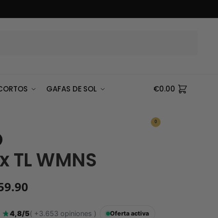
Buscar
CORTOS
GAFAS DE SOL
€
0.00
0
x TL WMNS
59.90
4,8/5
( +3.653 opiniones )
Oferta activa