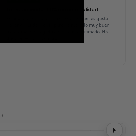
Lo recomiendo 100% máxima calidad
Es una página fiable… no soy de las que les gusta
pagar antes de recibir, pero he recibido muy buen
trato y me han llegado en el tiempo estimado. No
dudo en volver a comprar.
d.