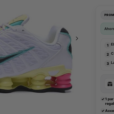
PROM
Ahor
E
1
C
2
L
3
✓
1 par
rega
✓
Acce