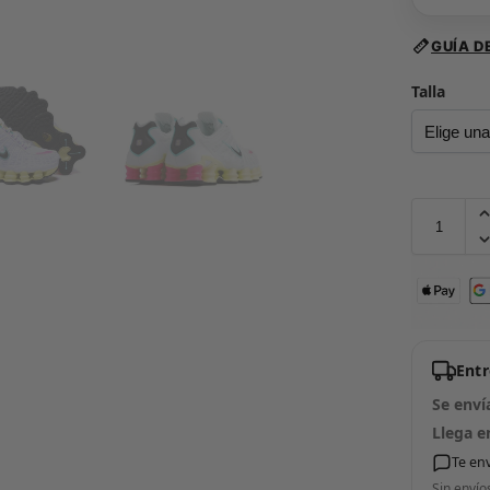
GUÍA D
Talla
Ent
Se enví
Llega e
Te en
Sin envío