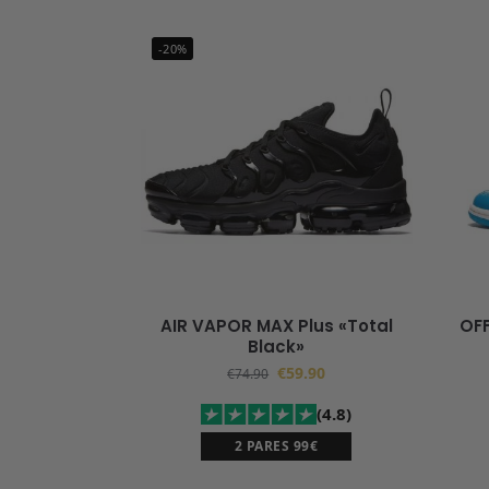
-20%
AIR VAPOR MAX Plus «Total
OFF
Black»
€
59.90
€
74.90
(4.8)
2 PARES 99€