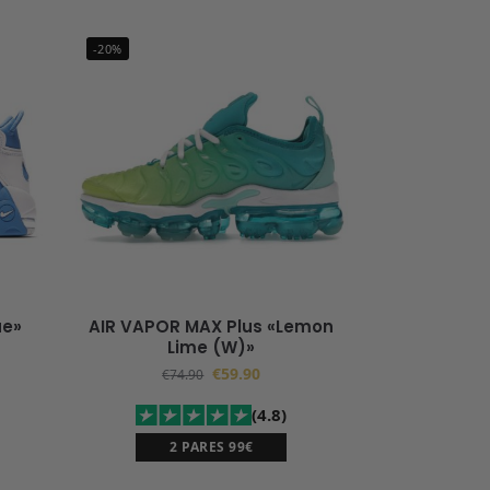
-20%
ue»
AIR VAPOR MAX Plus «Lemon
Lime (W)»
€
59.90
€
74.90
(4.8)
2 PARES 99€