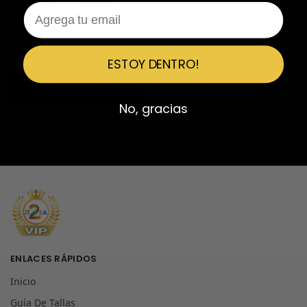
CAMISETA ARSENAL FC
Email
VISITANTE 25/26
€
29.90
€
34.90
(4.8)
ESTOY DENTRO!
ENVÍO GRATUITO
Seleccionar opciones
No, gracias
Mostrando los 3 resultados
ENLACES RÁPIDOS
Inicio
Guía De Tallas