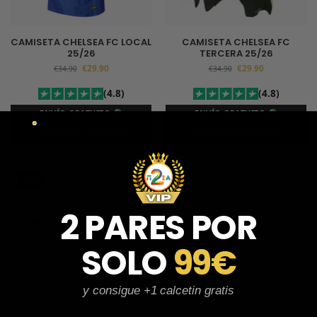
CAMISETA CHELSEA FC LOCAL
CAMISETA CHELSEA FC
25/26
TERCERA 25/26
€
29.90
€
29.90
€
34.90
€
34.90
(4.8)
(4.8)
ENVÍO GRATUITO
ENVÍO GRATUITO
Seleccionar opciones
Seleccionar opciones
-14%
2 PARES POR
SOLO
99€
y consigue +1 calcetin gratis