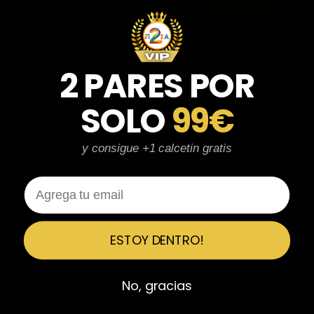
CAMISETA CRYSTAL PALACE
CAMISETA CRYSTAL
LOCAL 25/26
PALACE VISITANTE 25/26
€
29.90
€
29.90
2 PARES POR
€
34.90
€
34.90
(4.8)
(4.8)
SOLO
99€
ENVÍO GRATUITO
ENVÍO GRATUITO
Seleccionar opciones
Seleccionar opciones
y consigue +1 calcetin gratis
Mostrando los 2 resultados
Email
ESTOY DENTRO!
No, gracias
ENLACES RÁPIDOS