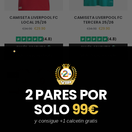
CAMISETA LIVERPOOL FC
CAMISETA LIVERPOOL FC
LOCAL 25/26
TERCERA 25/26
€
29.90
€
29.90
€
34.90
€
34.90
(4.8)
(4.8)
ENVÍO GRATUITO
ENVÍO GRATUITO
Seleccionar opciones
Seleccionar opciones
-14%
2 PARES POR
SOLO
99€
y consigue +1 calcetin gratis