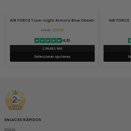
AIR FORCE 1 Low «Light Armory Blue Obsid»
AIR FORCE 
€
59.90
€
74.90
(4.8)
2 PARES 99€
Seleccionar opciones
S
ENLACES RÁPIDOS
Inicio