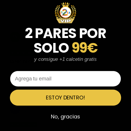
parecen de marcas verdaderas. Entrega súper rápida, embalaje
perfecto y con el detalle de los calcetines contentísima. Sin duda
volvería a comprar.
2 PARES POR
Fernando Aranda Morales
FA
Reseña en Trustpilot
SOLO
99€
★
★
★
★
★
y consigue +1 calcetin gratis
ESPECTACULARES
Total control del pedido, te avisan si hay algún problema con el
Email
modelo elegido, empaquetado perfecto con caja original y
embolsado, zapas de altísima calidad y acabados top. Air Max y
Travis Scott espectaculares. Recomendable 100%.
ESTOY DENTRO!
Javier Victorio
JV
Reseña en Trustpilot
No, gracias
★
★
★
★
★