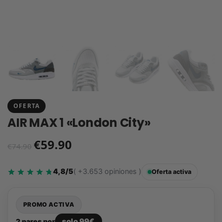
OFERTA
AIR MAX 1 «London City»
€
59.90
€
74.90
4,8/5
( +3.653 opiniones )
Oferta activa
PROMO ACTIVA
solo 99€
2 pares por