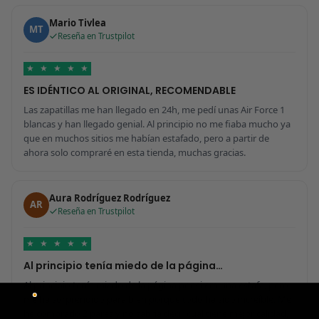
Mario Tivlea
MT
Reseña en Trustpilot
★
★
★
★
★
ES IDÉNTICO AL ORIGINAL, RECOMENDABLE
Las zapatillas me han llegado en 24h, me pedí unas Air Force 1
blancas y han llegado genial. Al principio no me fiaba mucho ya
que en muchos sitios me habían estafado, pero a partir de
ahora solo compraré en esta tienda, muchas gracias.
Aura Rodríguez Rodríguez
AR
Reseña en Trustpilot
★
★
★
★
★
Al principio tenía miedo de la página…
Al principio tenía miedo de la página por si era una estafa, pero
me ha sorprendido para bien porque todo ha sido increíble. Me
he comprado 2 pares y no sabría decir cuál tiene mejor calidad,