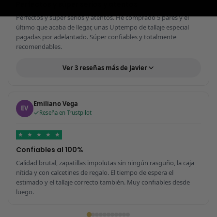
Perfectos y súper serios y atentos
Perfectos y súper serios y atentos. He comprado 5 pares y el
último que acaba de llegar, unas Uptempo de tallaje especial
pagadas por adelantado. Súper confiables y totalmente
recomendables.
Ver 3 reseñas más de Javier
Emiliano Vega
EV
Reseña en Trustpilot
★
★
★
★
★
Confiables al 100%
Calidad brutal, zapatillas impolutas sin ningún rasguño, la caja
nítida y con calcetines de regalo. El tiempo de espera el
estimado y el tallaje correcto también. Muy confiables desde
luego.