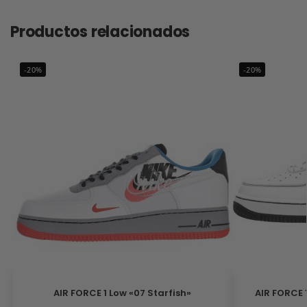
Productos relacionados
-20%
-20%
AIR FORCE 1 Low «07 Starfish»
AIR FORCE 