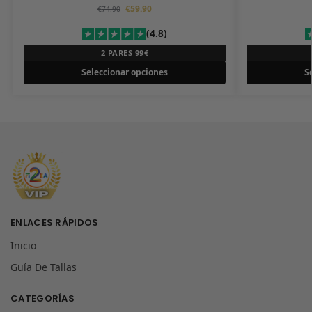
€
59.90
€
74.90
(4.8)
2 PARES 99€
Seleccionar opciones
S
ENLACES RÁPIDOS
Inicio
Guía De Tallas
CATEGORÍAS