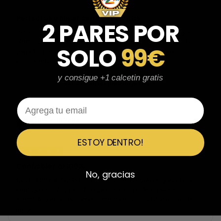
★
★
★
★
★
Perfectos y súper serios y atentos
2 PARES POR
Perfectos y súper serios y atentos. He comprado 5 pares y el
último que acaba de llegar, unas Uptempo de tallaje especial
SOLO
99€
pagadas por adelantado. Súper confiables y totalmente
recomendables.
y consigue +1 calcetin gratis
Ver 3 reseñas más de Javier
Email
Emiliano Vega
EV
Reseña en Trustpilot
ESTOY DENTRO!
★
★
★
★
★
Confiables al 100%
No, gracias
Calidad brutal, zapatillas impolutas sin ningún rasguño, la caja
nítida y con calcetines de regalo. El tiempo de espera el
estimado y el tallaje correcto también. Muy confiables desde
luego.