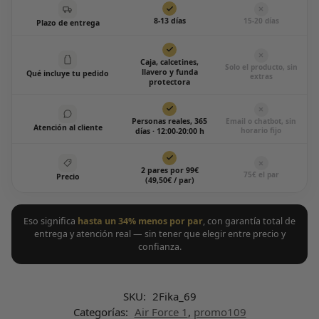
15-20 días
8-13 días
Plazo de entrega
Caja, calcetines,
Solo el producto, sin
llavero y funda
Qué incluye tu pedido
extras
protectora
Personas reales, 365
Email o chatbot, sin
Atención al cliente
horario fijo
días · 12:00-20:00 h
2 pares por 99€
75€ el par
Precio
(49,50€ / par)
Eso significa
hasta un 34% menos por par
, con garantía total de
entrega y atención real — sin tener que elegir entre precio y
confianza.
SKU:
2Fika_69
Categorías:
Air Force 1
,
promo109