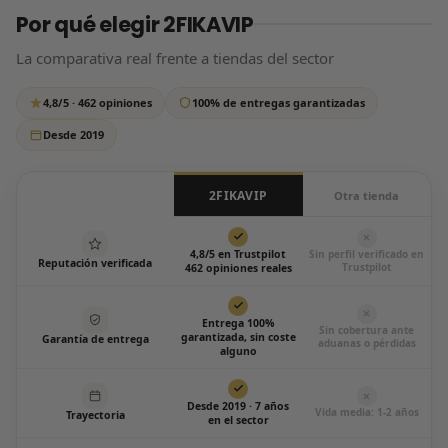
Por qué elegir 2FIKAVIP
tus datos de pago, así que tu compra está 100% protegida.
que si tardamos un poco más de lo habitual, tranquilo:
respondemos siempre, sin excepción.
La comparativa real frente a tiendas del sector
Escríbenos por WhatsApp
4,8/5 · 462 opiniones
100% de entregas garantizadas
Todos los días de 12:00 a 20:00
Desde 2019
2FIKAVIP
Otra tienda
4,8/5 en Trustpilot
Sin perfil verificado en
Reputación verificada
Trustpilot
462 opiniones reales
Entrega 100%
Sin cobertura ante
garantizada, sin coste
Garantía de entrega
aduanas o pérdidas
alguno
Desde 2019 · 7 años
Vida media: 1-2 años
Trayectoria
en el sector