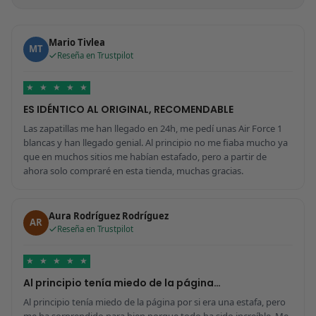
Mario Tivlea
MT
Reseña en Trustpilot
★
★
★
★
★
ES IDÉNTICO AL ORIGINAL, RECOMENDABLE
Las zapatillas me han llegado en 24h, me pedí unas Air Force 1
blancas y han llegado genial. Al principio no me fiaba mucho ya
que en muchos sitios me habían estafado, pero a partir de
ahora solo compraré en esta tienda, muchas gracias.
Aura Rodríguez Rodríguez
AR
Reseña en Trustpilot
★
★
★
★
★
Al principio tenía miedo de la página…
Al principio tenía miedo de la página por si era una estafa, pero
me ha sorprendido para bien porque todo ha sido increíble. Me