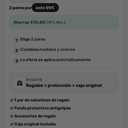
solo 99€
2 pares por
Ahorras
€
50.80
(34% dto.)
Elige
2 pares
1
Combina
modelos y colores
2
La oferta se aplica
automáticamente
3
INCLUYE
Regalos + protección + caja original
✓
1 par de calcetines de regalo
✓
Funda protectora antigolpes
✓
Accesorios de regalo
✓
Caja original incluida