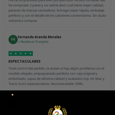
he comprado 2 pares y no sabría decir cuál tiene mejor calidad,
parecen de marcas verdaderas. Entrega súper rápida, embalaje
perfecto y con el detalle de los calcetines contentísima. Sin duda
volvería a comprar.
Fernando Aranda Morales
FA
Reseña en Trustpilot
★
★
★
★
★
ESPECTACULARES
Total control del pedido, te avisan si hay algún problema con el
modelo elegido, empaquetado perfecto con caja original y
embolsado, zapas de altísima calidad y acabados top. Air Max y
Travis Scott espectaculares. Recomendable 100%.
Javier Victorio
JV
Reseña en Trustpilot