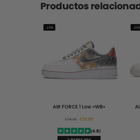
Productos relaciona
-20%
-20
AIR FORCE 1 Low «WB»
A
€
59.90
€
74.90
(4.8)
2 PARES 99€