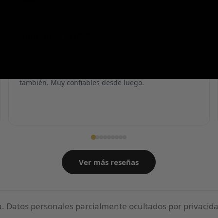
★
★
★
★
★
Confiables al 100%
Calidad brutal, zapatillas impolutas sin ningún
rasguño, la caja nítida y con calcetines de regalo. El
tiempo de espera el estimado y el tallaje correcto
también. Muy confiables desde luego.
Ver más reseñas
 Datos personales parcialmente ocultados por privacida