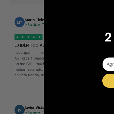
Mario Tivlea
MT
Reseña en Trustpilot
2
★
★
★
★
★
ES IDÉNTICO AL ORIGINAL, RECOMENDABLE
Las zapatillas me han llegado en 24h, me pedí unas
Air Force 1 blancas y han llegado genial. Al principio
Emai
no me fiaba mucho ya que en muchos sitios me
habían estafado, pero a partir de ahora solo compraré
en esta tienda, muchas gracias.
Javier Victorio
JV
Reseña en Trustpilot