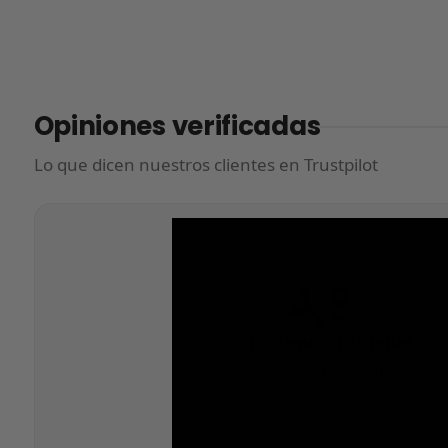
Opiniones verificadas
Lo que dicen nuestros clientes en Trustpilot
★
★
★
★
★
4,8
/5
Excelente · Trustpilot
Basado en
462 opiniones
Tienda verificada · Agosto 2019