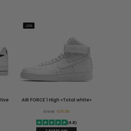
-20%
tive
AIR FORCE 1 High «Total white»
€
59.90
€
74.90
(4.8)
2 PARES 99€