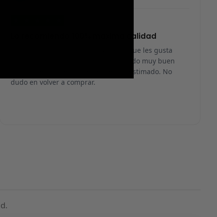
★
★
★
★
★
Lo recomiendo 100% máxima calidad
Es una página fiable… no soy de las que les gusta
pagar antes de recibir, pero he recibido muy buen
trato y me han llegado en el tiempo estimado. No
dudo en volver a comprar.
d.