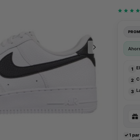
PROM
Ahor
E
1
C
2
L
3
✓
1 par