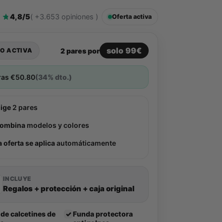
4,8/5
( +3.653 opiniones )
Oferta activa
solo 99€
2 pares por
O ACTIVA
ras
€
50.80
(34% dto.)
lige
2 pares
ombina
modelos y colores
a oferta se aplica
automáticamente
INCLUYE
Regalos + protección + caja original
 de calcetines de
✓
Funda protectora