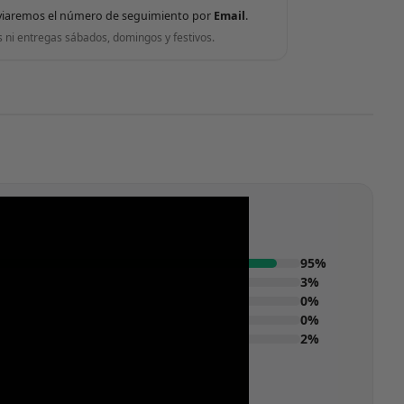
viaremos el número de seguimiento por
Email
.
s ni entregas sábados, domingos y festivos.
95%
3%
0%
0%
2%