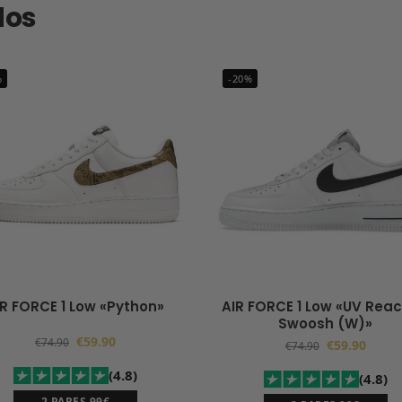
dos
%
-20%
IR FORCE 1 Low «Python»
AIR FORCE 1 Low «UV Reac
Swoosh (W)»
€
59.90
€
74.90
€
59.90
€
74.90
(4.8)
(4.8)
2 PARES 99€