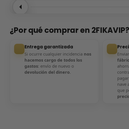
Entrega confirmada
Entre
¿Por qué comprar en 2FIKAVIP
Entrega garantizada
Prec
Si ocurre cualquier incidencia
nos
Envi
hacemos cargo de todos los
fábri
gastos
: envío de nuevo o
ahorra
devolución del dinero
.
contr
pagar
nave a
que 
preci