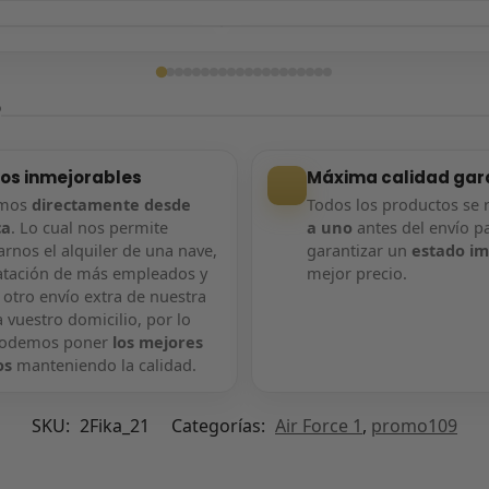
ga confirmada
Entrega confirmada
?
ios inmejorables
Máxima calidad gar
amos
directamente desde
Todos los productos se 
ca
. Lo cual nos permite
a uno
antes del envío p
rnos el alquiler de una nave,
garantizar un
estado i
atación de más empleados y
mejor precio.
 otro envío extra de nuestra
 vuestro domicilio, por lo
podemos poner
los mejores
os
manteniendo la calidad.
SKU:
2Fika_21
Categorías:
Air Force 1
,
promo109