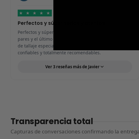
★
★
★
★
★
Perfectos y súper serios y atentos
Perfectos y súper serios y atentos. He comprado 5
pares y el último que acaba de llegar, unas Uptempo
de tallaje especial pagadas por adelantado. Súper
confiables y totalmente recomendables.
Ver 3 reseñas más de Javier
Transparencia total
Capturas de conversaciones confirmando la entrega.