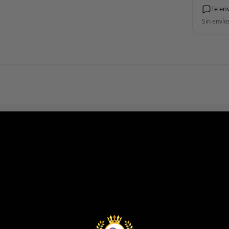
Te en
Sin envío
5 estrellas
4 estrellas
3 estrellas
2 estrellas
1 estrella