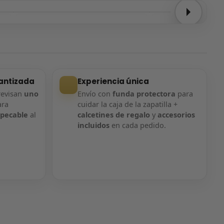
Entrega confirmada
Entrega confirmada
antizada
Experiencia única
revisan
uno
Envío con
funda protectora
para
ara
cuidar la caja de la zapatilla +
mpecable
al
calcetines de regalo
y
accesorios
incluidos
en cada pedido.