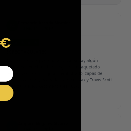
Fernando Aranda Morales
FA
Reseña en Trustpilot
9€
★
★
★
★
★
ESPECTACULARES
Total control del pedido, te avisan si hay algún
problema con el modelo elegido, empaquetado
perfecto con caja original y embolsado, zapas de
altísima calidad y acabados top. Air Max y Travis Scott
espectaculares. Recomendable 100%.
Amparo Nogales Alvarez
AN
Reseña en Trustpilot