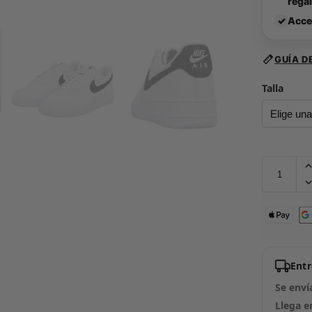
rega
✓
Acce
GUÍA D
Talla
Ent
Se enví
Llega e