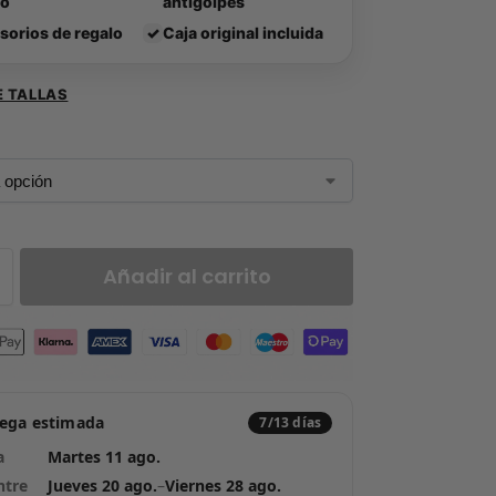
lo
antigolpes
sorios de regalo
✓
Caja original incluida
E TALLAS
Añadir al carrito
rega estimada
7/13 días
a
Martes 11 ago.
ntre
Jueves 20 ago.
–
Viernes 28 ago.