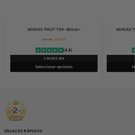
ADIDAS YEEZY 700 «Black»
ADIDAS Y
€
59.90
€
79.90
(4.8)
2 PARES 99€
Seleccionar opciones
S
ENLACES RÁPIDOS