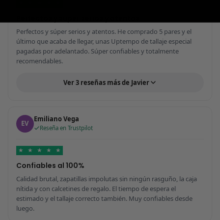
★
★
★
★
★
Perfectos y súper serios y atentos
Perfectos y súper serios y atentos. He comprado 5 pares y el
último que acaba de llegar, unas Uptempo de tallaje especial
pagadas por adelantado. Súper confiables y totalmente
recomendables.
Ver 3 reseñas más de Javier
Emiliano Vega
EV
Reseña en Trustpilot
★
★
★
★
★
Confiables al 100%
Calidad brutal, zapatillas impolutas sin ningún rasguño, la caja
nítida y con calcetines de regalo. El tiempo de espera el
estimado y el tallaje correcto también. Muy confiables desde
luego.