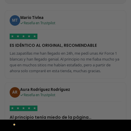
Mario Tivlea
MT
Reseña en Trustpilot
★
★
★
★
★
ES IDÉNTICO AL ORIGINAL, RECOMENDABLE
Las zapatillas me han llegado en 24h, me pedí unas Air Force 1
blancas y han llegado genial. Al principio no me fiaba mucho ya
que en muchos sitios me habían estafado, pero a partir de
ahora solo compraré en esta tienda, muchas gracias.
Aura Rodríguez Rodríguez
AR
Reseña en Trustpilot
★
★
★
★
★
Al principio tenía miedo de la página…
Al principio tenía miedo de la página por si era una estafa, pero
me ha sorprendido para bien porque todo ha sido increíble. Me