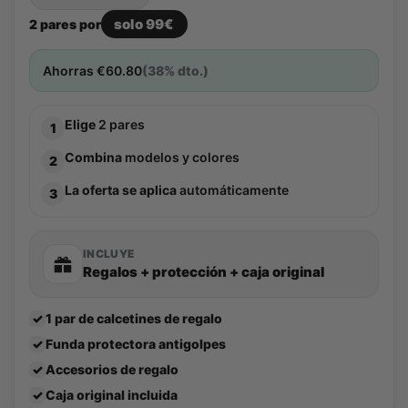
solo 99€
2 pares por
Ahorras
€
60.80
(38% dto.)
Elige
2 pares
1
Combina
modelos y colores
2
La oferta se aplica
automáticamente
3
INCLUYE
Regalos + protección + caja original
✓
1 par de calcetines de regalo
✓
Funda protectora antigolpes
✓
Accesorios de regalo
✓
Caja original incluida