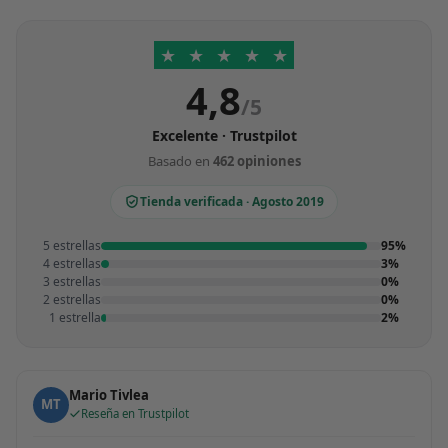
★
★
★
★
★
4,8
/5
Excelente · Trustpilot
Basado en
462 opiniones
Tienda verificada · Agosto 2019
5 estrellas
95%
4 estrellas
3%
3 estrellas
0%
2 estrellas
0%
1 estrella
2%
Mario Tivlea
MT
Reseña en Trustpilot