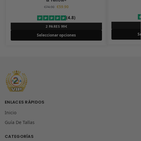
& Yellow»
€
59.90
€
74.90
(4.8)
2 PARES 99€
S
Seleccionar opciones
ENLACES RÁPIDOS
Inicio
Guía De Tallas
CATEGORÍAS