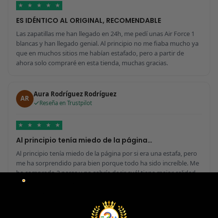
★
★
★
★
★
ES IDÉNTICO AL ORIGINAL, RECOMENDABLE
Las zapatillas me han llegado en 24h, me pedí unas Air Force 1
blancas y han llegado genial. Al principio no me fiaba mucho ya
que en muchos sitios me habían estafado, pero a partir de
ahora solo compraré en esta tienda, muchas gracias.
Aura Rodríguez Rodríguez
AR
Reseña en Trustpilot
★
★
★
★
★
Al principio tenía miedo de la página…
Al principio tenía miedo de la página por si era una estafa, pero
me ha sorprendido para bien porque todo ha sido increíble. Me
he comprado 2 pares y no sabría decir cuál tiene mejor calidad,
parecen de marcas verdaderas. Entrega súper rápida, embalaje
perfecto y con el detalle de los calcetines contentísima. Sin duda
volvería a comprar.