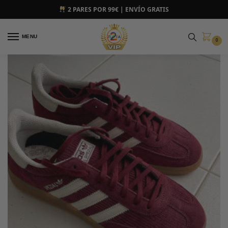
2 PARES POR 99€ | ENVÍO GRATIS
MENU
0