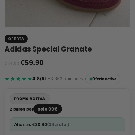
OFERTA
Adidas Special Granate
€
59.90
€
64.90
4,8/5
( +3.653 opiniones )
Oferta activa
PROMO ACTIVA
solo 99€
2 pares por
Ahorras
€
30.80
(24% dto.)