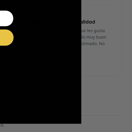
★
★
★
★
★
Lo recomiendo 100% máxima calidad
Es una página fiable… no soy de las que les gusta
pagar antes de recibir, pero he recibido muy buen
trato y me han llegado en el tiempo estimado. No
dudo en volver a comprar.
d.