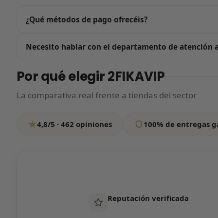
Sí. Cuidar la experiencia de compra es nuestra prioridad, 
¿Qué métodos de pago ofrecéis?
cada caja con una funda especial para que llegue perfecta
Todos nuestros pagos se procesan a través de Stripe, la pa
Necesito hablar con el departamento de atención a
Google Pay, Bizum, Klarna, Amazon Pay y más. Al pulsar 
pago, así que tu compra está 100% protegida.
Escríbenos por WhatsApp contándonos en qué podemos ayu
Por qué elegir 2FIKAVIP
si tardamos un poco más de lo habitual, tranquilo: resp
La comparativa real frente a tiendas del sector
Escríbenos por WhatsApp
4,8/5 · 462 opiniones
100% de entregas g
Todos los días de 12:00 a 20:00
Reputación verificada