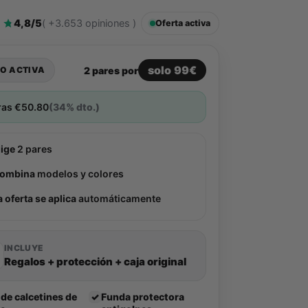
4,8/5
( +3.653 opiniones )
Oferta activa
solo 99€
2 pares por
O ACTIVA
ras
€
50.80
(34% dto.)
lige
2 pares
ombina
modelos y colores
a oferta se aplica
automáticamente
INCLUYE
Regalos + protección + caja original
 de calcetines de
✓
Funda protectora