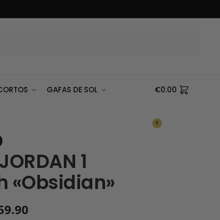
Buscar
CORTOS
GAFAS DE SOL
€
0.00
0
 JORDAN 1
h «Obsidian»
59.90