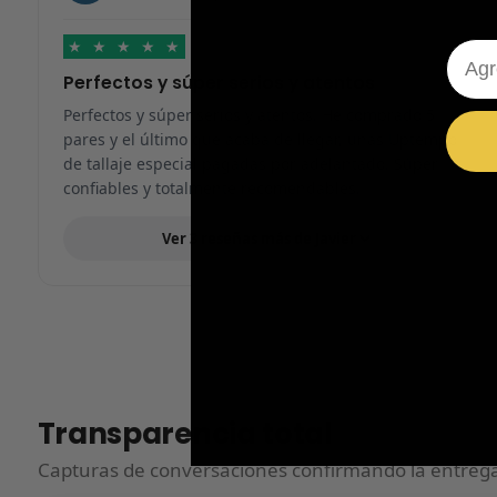
★
★
★
★
★
Emai
Perfectos y súper serios y atentos
Perfectos y súper serios y atentos. He comprado 5
pares y el último que acaba de llegar, unas Uptempo
de tallaje especial pagadas por adelantado. Súper
confiables y totalmente recomendables.
Ver 3 reseñas más de Javier
Transparencia total
Capturas de conversaciones confirmando la entrega.