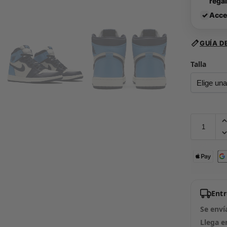
rega
✓
Acce
GUÍA D
Talla
Ent
Se enví
Llega e