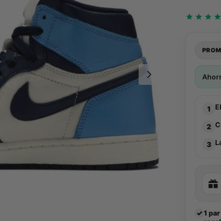
PROM
Ahor
E
1
C
2
L
3
✓
1 par