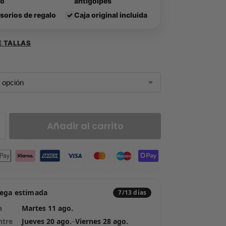
lo
antigolpes
sorios de regalo
✓
Caja original incluida
E TALLAS
Añadir al carrito
rega estimada
7/13 días
a
Martes 11 ago.
ntre
Jueves 20 ago.
–
Viernes 28 ago.