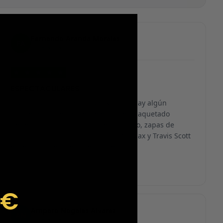
Fernando Aranda Morales
FA
Reseña en Trustpilot
★
★
★
★
★
ESPECTACULARES
Total control del pedido, te avisan si hay algún
problema con el modelo elegido, empaquetado
perfecto con caja original y embolsado, zapas de
altísima calidad y acabados top. Air Max y Travis Scott
espectaculares. Recomendable 100%.
9€
Amparo Nogales Alvarez
AN
Reseña en Trustpilot