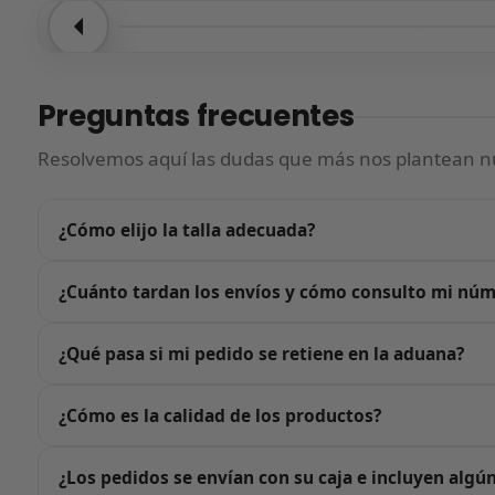
Entrega confirmada
Entre
Preguntas frecuentes
Resolvemos aquí las dudas que más nos plantean nu
¿Cómo elijo la talla adecuada?
Justo encima del botón de «Añadir al carrito» tienes nuest
¿Cuánto tardan los envíos y cómo consulto mi nú
estándar: te recomendamos elegir la talla que usas habi
número de menos, no.
En cuanto confirmes tu pedido nos ponemos en marcha: re
¿Qué pasa si mi pedido se retiene en la aduana?
días. Si en algún momento el seguimiento no se actualiza
No te preocupes: si tu pedido queda retenido en la aduan
¿Cómo es la calidad de los productos?
asumimos nosotros, no tú.
Trabajamos únicamente con calidad G5, el estándar más al
¿Los pedidos se envían con su caja e incluyen algú
los propios clientes al recibir sus pedidos. Además, cada 