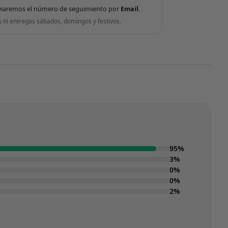
viaremos el número de seguimiento por
Email
.
s ni entregas sábados, domingos y festivos.
95%
3%
0%
0%
2%