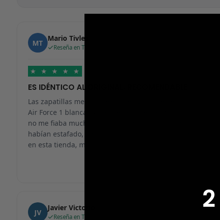
Mario Tivlea
MT
Reseña en Trustpilot
★
★
★
★
★
ES IDÉNTICO AL ORIGINAL, RECOMENDABLE
Las zapatillas me han llegado en 24h, me pedí unas
Air Force 1 blancas y han llegado genial. Al principio
no me fiaba mucho ya que en muchos sitios me
habían estafado, pero a partir de ahora solo compraré
en esta tienda, muchas gracias.
2
Javier Victorio
JV
Reseña en Trustpilot