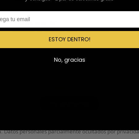
★
★
★
★
★
l
Confiables al 100%
Calidad brutal, zapatillas impolutas sin ningún
ESTOY DENTRO!
rasguño, la caja nítida y con calcetines de regalo. El
tiempo de espera el estimado y el tallaje correcto
también. Muy confiables desde luego.
No, gracias
Ver más reseñas
 Datos personales parcialmente ocultados por privacida