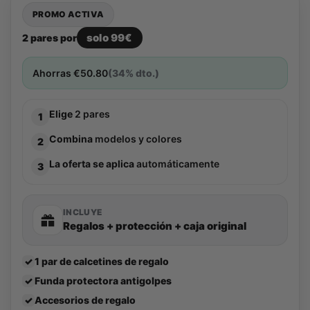
PROMO ACTIVA
solo 99€
2 pares por
Ahorras
€
50.80
(34% dto.)
Elige
2 pares
1
Combina
modelos y colores
2
La oferta se aplica
automáticamente
3
INCLUYE
Regalos + protección + caja original
✓
1 par de calcetines de regalo
✓
Funda protectora antigolpes
✓
Accesorios de regalo