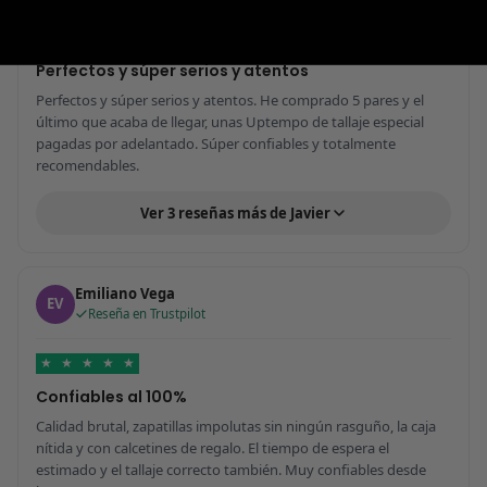
★
★
★
★
★
Perfectos y súper serios y atentos
Perfectos y súper serios y atentos. He comprado 5 pares y el
último que acaba de llegar, unas Uptempo de tallaje especial
pagadas por adelantado. Súper confiables y totalmente
recomendables.
Ver 3 reseñas más de Javier
Emiliano Vega
EV
Reseña en Trustpilot
★
★
★
★
★
Confiables al 100%
Calidad brutal, zapatillas impolutas sin ningún rasguño, la caja
nítida y con calcetines de regalo. El tiempo de espera el
estimado y el tallaje correcto también. Muy confiables desde