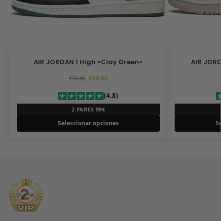
AIR JORDAN 1 High «Clay Green»
AIR JORD
€
59.90
€
74.90
(4.8)
2 PARES 99€
Seleccionar opciones
S