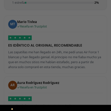
1 estrella
2%
Mario Tivlea
MT
Reseña en Trustpilot
★
★
★
★
★
ES IDÉNTICO AL ORIGINAL, RECOMENDABLE
Las zapatillas me han llegado en 24h, me pedí unas Air Force 1
blancas y han llegado genial. Al principio no me fiaba mucho ya
que en muchos sitios me habían estafado, pero a partir de
ahora solo compraré en esta tienda, muchas gracias.
Aura Rodríguez Rodríguez
AR
Reseña en Trustpilot
★
★
★
★
★
Al principio tenía miedo de la página…