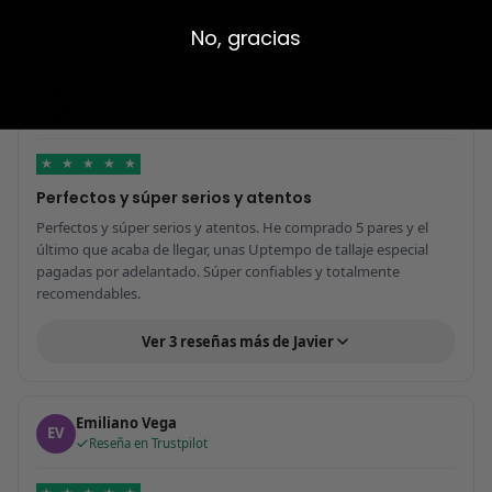
embolsado, zapas de altísima calidad y acabados top. Air Max y
Travis Scott espectaculares. Recomendable 100%.
No, gracias
Javier Victorio
JV
Reseña en Trustpilot
★
★
★
★
★
Perfectos y súper serios y atentos
Perfectos y súper serios y atentos. He comprado 5 pares y el
último que acaba de llegar, unas Uptempo de tallaje especial
pagadas por adelantado. Súper confiables y totalmente
recomendables.
Ver 3 reseñas más de Javier
Emiliano Vega
EV
Reseña en Trustpilot