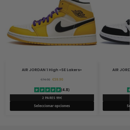
AIR JORDAN 1 High «SE Lakers»
AIR JORD
€
59.90
€
74.90
(4.8)
2 PARES 99€
Seleccionar opciones
S