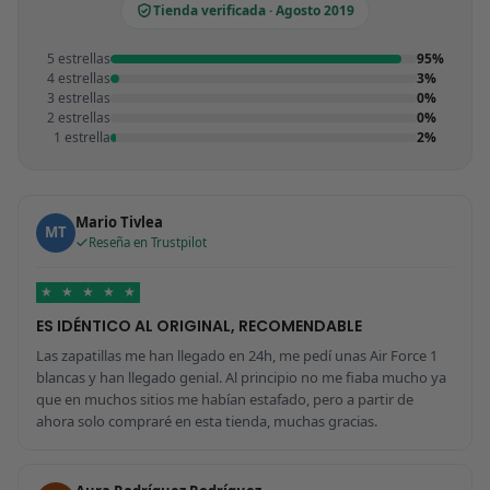
Tienda verificada · Agosto 2019
5 estrellas
95%
4 estrellas
3%
3 estrellas
0%
2 estrellas
0%
1 estrella
2%
Mario Tivlea
MT
Reseña en Trustpilot
★
★
★
★
★
ES IDÉNTICO AL ORIGINAL, RECOMENDABLE
Las zapatillas me han llegado en 24h, me pedí unas Air Force 1
blancas y han llegado genial. Al principio no me fiaba mucho ya
que en muchos sitios me habían estafado, pero a partir de
ahora solo compraré en esta tienda, muchas gracias.