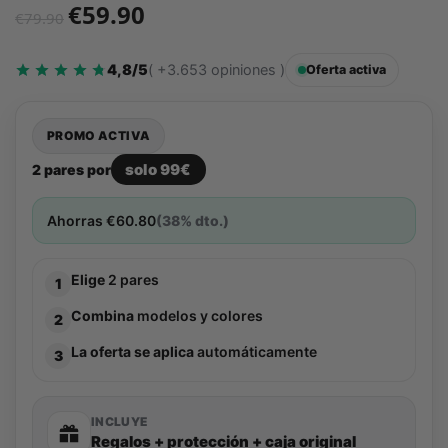
€
59.90
€
79.90
4,8/5
( +3.653 opiniones )
Oferta activa
PROMO ACTIVA
solo 99€
2 pares por
Ahorras
€
60.80
(38% dto.)
Elige
2 pares
1
Combina
modelos y colores
2
La oferta se aplica
automáticamente
3
INCLUYE
Regalos + protección + caja original