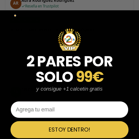
Aura Rodríguez Rodríguez
AR
Reseña en Trustpilot
★
★
★
★
★
Al principio tenía miedo de la página…
Al principio tenía miedo de la página por si era una estafa, pero
me ha sorprendido para bien porque todo ha sido increíble. Me
he comprado 2 pares y no sabría decir cuál tiene mejor calidad,
2 PARES POR
parecen de marcas verdaderas. Entrega súper rápida, embalaje
perfecto y con el detalle de los calcetines contentísima. Sin duda
volvería a comprar.
SOLO
99€
y consigue +1 calcetin gratis
Fernando Aranda Morales
FA
Reseña en Trustpilot
Email
★
★
★
★
★
ESPECTACULARES
Total control del pedido, te avisan si hay algún problema con el
ESTOY DENTRO!
modelo elegido, empaquetado perfecto con caja original y