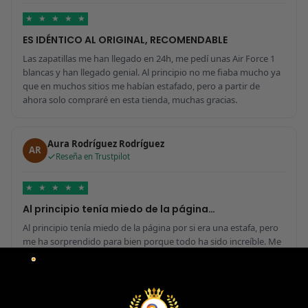
★
★
★
★
★
ES IDÉNTICO AL ORIGINAL, RECOMENDABLE
Las zapatillas me han llegado en 24h, me pedí unas Air Force 1
blancas y han llegado genial. Al principio no me fiaba mucho ya
que en muchos sitios me habían estafado, pero a partir de
ahora solo compraré en esta tienda, muchas gracias.
Aura Rodríguez Rodríguez
AR
Reseña en Trustpilot
★
★
★
★
★
Al principio tenía miedo de la página…
Al principio tenía miedo de la página por si era una estafa, pero
me ha sorprendido para bien porque todo ha sido increíble. Me
he comprado 2 pares y no sabría decir cuál tiene mejor calidad,
parecen de marcas verdaderas. Entrega súper rápida, embalaje
perfecto y con el detalle de los calcetines contentísima. Sin duda
volvería a comprar.