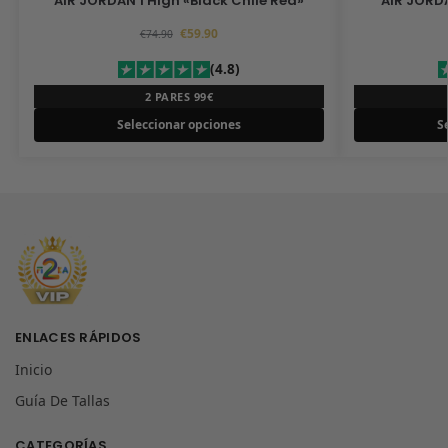
AIR JORDAN 1 High «Black Chile Red»
AIR JORD
€
59.90
€
74.90
(4.8)
2 PARES 99€
Seleccionar opciones
S
ENLACES RÁPIDOS
Inicio
Guía De Tallas
CATEGORÍAS