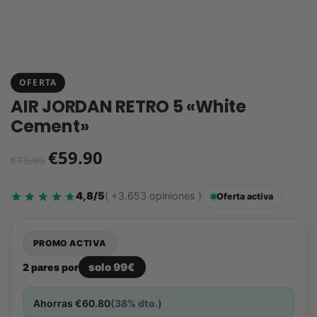
OFERTA
AIR JORDAN RETRO 5 «White
Cement»
€
59.90
€
79.90
4,8/5
( +3.653 opiniones )
Oferta activa
PROMO ACTIVA
solo 99€
2 pares por
Ahorras
€
60.80
(38% dto.)