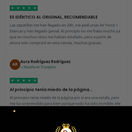
★
★
★
★
★
ES IDÉNTICO AL ORIGINAL, RECOMENDABLE
Las zapatillas me han llegado en 24h, me pedí unas Air Force 1
blancas y han llegado genial. Al principio no me fiaba mucho ya
que en muchos sitios me habían estafado, pero a partir de
ahora solo compraré en esta tienda, muchas gracias.
Aura Rodríguez Rodríguez
AR
Reseña en Trustpilot
★
★
★
★
★
Al principio tenía miedo de la página…
Al principio tenía miedo de la página por si era una estafa, pero
me ha sorprendido para bien porque todo ha sido increíble. Me
he comprado 2 pares y no sabría decir cuál tiene mejor calidad,
parecen de marcas verdaderas. Entrega súper rápida, embalaje
perfecto y con el detalle de los calcetines contentísima. Sin duda
volvería a comprar.