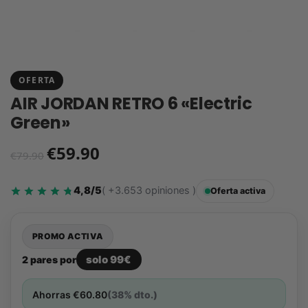
OFERTA
AIR JORDAN RETRO 6 «Electric
Green»
€
59.90
€
79.90
4,8/5
( +3.653 opiniones )
Oferta activa
PROMO ACTIVA
solo 99€
2 pares por
Ahorras
€
60.80
(38% dto.)