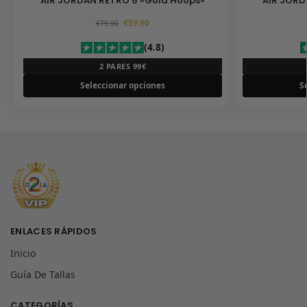
AIR JORDAN RETRO 6 «Gold Hoops»
AIR JORD
€
59.90
€
79.90
(4.8)
2 PARES 99€
Seleccionar opciones
S
ENLACES RÁPIDOS
Inicio
Guía De Tallas
CATEGORÍAS