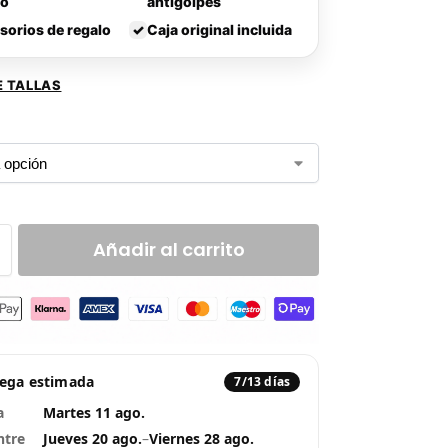
lo
antigolpes
sorios de regalo
✓
Caja original incluida
E TALLAS
Añadir al carrito
rega estimada
7/13 días
a
Martes 11 ago.
ntre
Jueves 20 ago.
–
Viernes 28 ago.