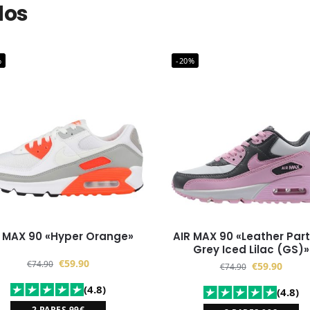
dos
%
-20%
R MAX 90 «Hyper Orange»
AIR MAX 90 «Leather Part
Grey Iced Lilac (GS)»
€
59.90
€
74.90
€
59.90
€
74.90
(4.8)
(4.8)
2 PARES 99€