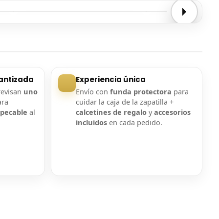
Entrega confirmada
Entrega confirmada
antizada
Experiencia única
revisan
uno
Envío con
funda protectora
para
ara
cuidar la caja de la zapatilla +
mpecable
al
calcetines de regalo
y
accesorios
incluidos
en cada pedido.