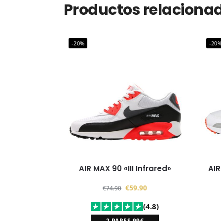
Productos relaciona
-20%
-20
AIR MAX 90 «III Infrared»
AI
€
59.90
€
74.90
(4.8)
2 PARES 99€