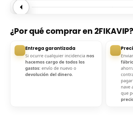
Entrega confirmada
Entre
¿Por qué comprar en 2FIKAVIP
Entrega garantizada
Prec
Si ocurre cualquier incidencia
nos
Envi
hacemos cargo de todos los
fábri
gastos
: envío de nuevo o
ahorra
devolución del dinero
.
contr
pagar
nave a
que 
preci