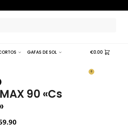
Buscar
CORTOS
GAFAS DE SOL
€
0.00
0
 MAX 90 «Cs
»
59.90