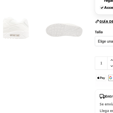
rega
✓
Acce
GUÍA D
Talla
Ent
Se enví
Llega e