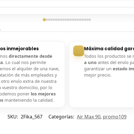
ga confirmada
Entrega confirmada
?
ios inmejorables
Máxima calidad gar
amos
directamente desde
Todos los productos se 
ca
. Lo cual nos permite
a uno
antes del envío p
rnos el alquiler de una nave,
garantizar un
estado i
atación de más empleados y
mejor precio.
 otro envío extra de nuestra
 vuestro domicilio, por lo
podemos poner
los mejores
os
manteniendo la calidad.
SKU:
2Fika_567
Categorías:
Air Max 90
,
promo109