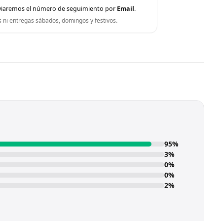
viaremos el número de seguimiento por
Email
.
s ni entregas sábados, domingos y festivos.
95%
3%
0%
0%
2%