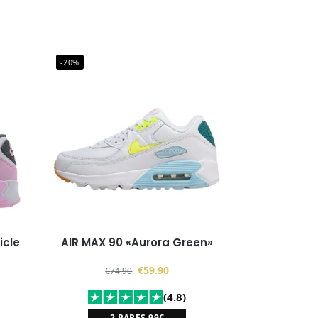
-20%
icle
AIR MAX 90 «Aurora Green»
€
59.90
€
74.90
(4.8)
2 PARES 99€