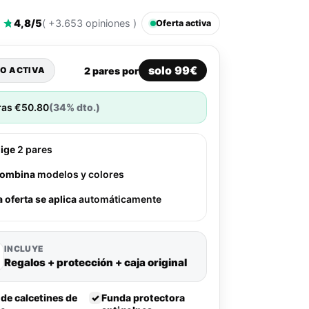
4,8/5
( +3.653 opiniones )
Oferta activa
solo 99€
2 pares por
O ACTIVA
ras
€
50.80
(34% dto.)
lige
2 pares
ombina
modelos y colores
a oferta se aplica
automáticamente
INCLUYE
Regalos + protección + caja original
 de calcetines de
✓
Funda protectora