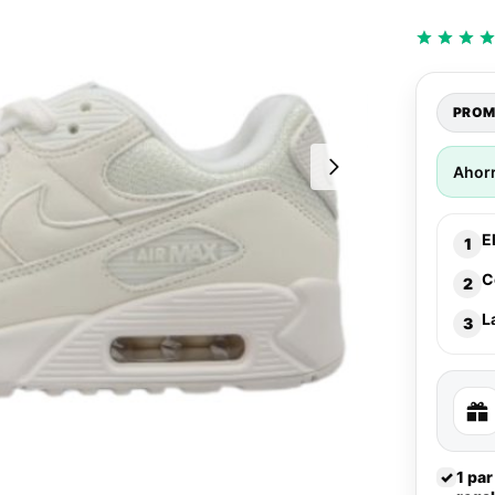
PROM
Ahor
E
1
C
2
L
3
✓
1 par