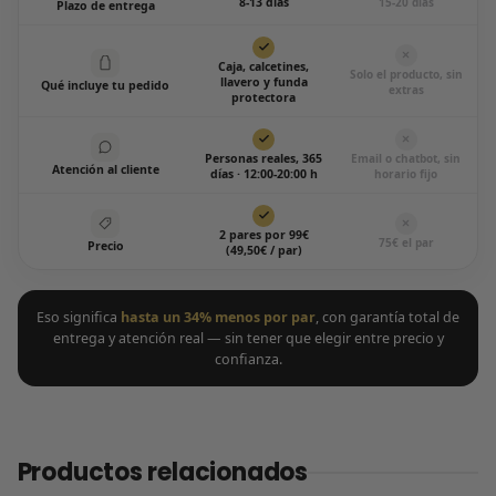
8-13 días
15-20 días
Plazo de entrega
Caja, calcetines,
Solo el producto, sin
llavero y funda
Qué incluye tu pedido
extras
protectora
Personas reales, 365
Email o chatbot, sin
Atención al cliente
días · 12:00-20:00 h
horario fijo
2 pares por 99€
75€ el par
Precio
(49,50€ / par)
Eso significa
hasta un 34% menos por par
, con garantía total de
entrega y atención real — sin tener que elegir entre precio y
confianza.
Productos relacionados