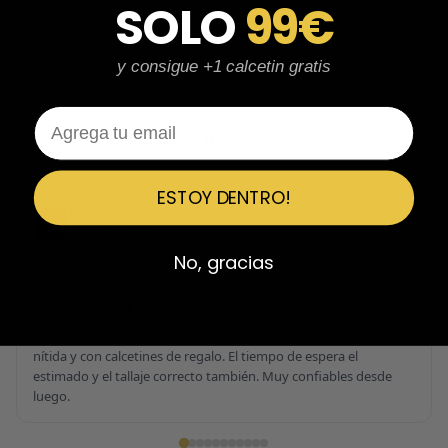
SOLO
99€
Perfectos y súper serios y atentos
Perfectos y súper serios y atentos. He comprado 5 pares y el
último que acaba de llegar, unas Uptempo de tallaje especial
y consigue +1 calcetin gratis
pagadas por adelantado. Súper confiables y totalmente
recomendables.
Email
Ver 3 reseñas más de Javier
ESTOY DENTRO!
Emiliano Vega
EV
Reseña en Trustpilot
No, gracias
★
★
★
★
★
Confiables al 100%
Calidad brutal, zapatillas impolutas sin ningún rasguño, la caja
nítida y con calcetines de regalo. El tiempo de espera el
estimado y el tallaje correcto también. Muy confiables desde
luego.