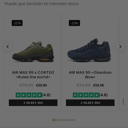
Puede que también te interesen estos
-25%
-20%
AIR MAX 95 x CORTEIZ
AIR MAX 95 «Obsidian
N
«Rules the world»
Blue»
€
79.99
€
74.90
€
59.90
€
59.90
(4.8)
(4.8)
2 PARES 99€
2 PARES 99€