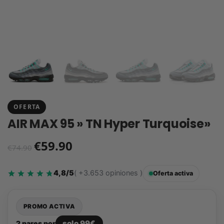
OFERTA
AIR MAX 95 » TN Hyper Turquoise»
€
59.90
€
74.90
4,8/5
( +3.653 opiniones )
Oferta activa
PROMO ACTIVA
solo 99€
2 pares por