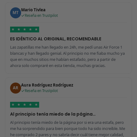
Mario Tivlea
MT
Reseña en Trustpilot
★
★
★
★
★
ES IDÉNTICO AL ORIGINAL, RECOMENDABLE
Las zapatillas me han llegado en 24h, me pedí unas Air Force 1
blancas y han llegado genial. Al principio no me fiaba mucho ya
que en muchos sitios me habían estafado, pero a partir de
ahora solo compraré en esta tienda, muchas gracias.
Aura Rodríguez Rodríguez
AR
Reseña en Trustpilot
★
★
★
★
★
Al principio tenía miedo de la página…
Al principio tenía miedo de la página por si era una estafa, pero
me ha sorprendido para bien porque todo ha sido increíble. Me
he comprado 2 pares y no sabría decir cuál tiene mejor calidad,