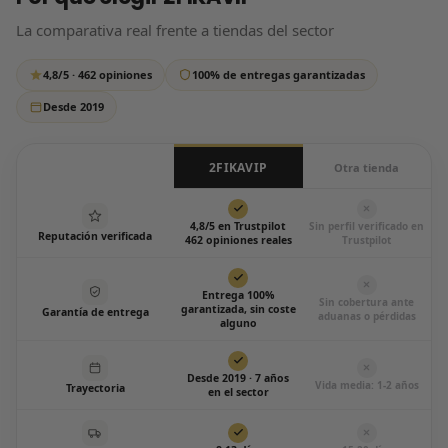
respondemos siempre, sin excepción.
La comparativa real frente a tiendas del sector
Escríbenos por WhatsApp
4,8/5 · 462 opiniones
100% de entregas garantizadas
Todos los días de 12:00 a 20:00
Desde 2019
2FIKAVIP
Otra tienda
4,8/5 en Trustpilot
Sin perfil verificado en
Reputación verificada
462 opiniones reales
Trustpilot
Entrega 100%
Sin cobertura ante
garantizada, sin coste
Garantía de entrega
aduanas o pérdidas
alguno
Desde 2019 · 7 años
Vida media: 1-2 años
Trayectoria
en el sector