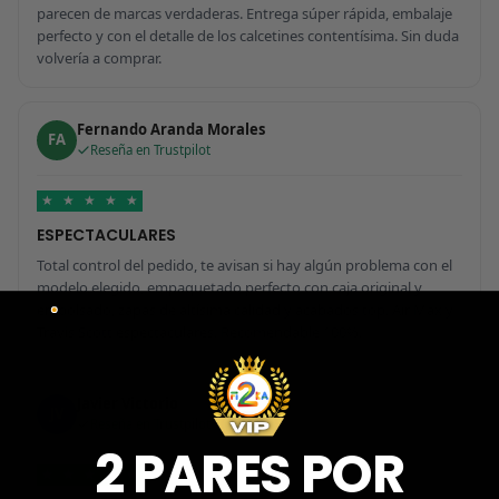
parecen de marcas verdaderas. Entrega súper rápida, embalaje
perfecto y con el detalle de los calcetines contentísima. Sin duda
volvería a comprar.
Fernando Aranda Morales
FA
Reseña en Trustpilot
★
★
★
★
★
ESPECTACULARES
Total control del pedido, te avisan si hay algún problema con el
modelo elegido, empaquetado perfecto con caja original y
embolsado, zapas de altísima calidad y acabados top. Air Max y
Travis Scott espectaculares. Recomendable 100%.
Javier Victorio
JV
Reseña en Trustpilot
2 PARES POR
★
★
★
★
★