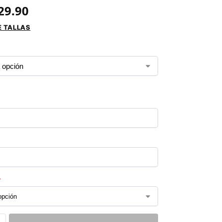
29.90
E TALLAS
*