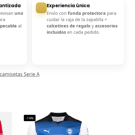
antizada
Experiencia única
revisan
uno
Envío con
funda protectora
para
ara
cuidar la caja de la zapatilla +
mpecable
al
calcetines de regalo
y
accesorios
incluidos
en cada pedido.
 camisetas Serie A
-14%