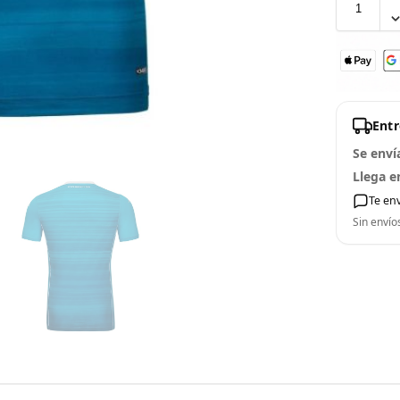
Ent
Se enví
Llega e
Te en
Sin envío