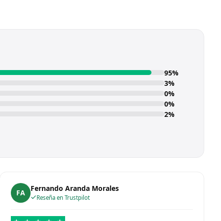
95%
3%
0%
0%
2%
Fernando Aranda Morales
FA
Reseña en Trustpilot