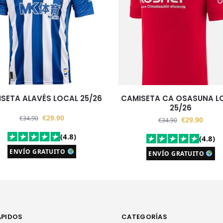
SETA ALAVÉS LOCAL 25/26
CAMISETA CA OSASUNA L
25/26
€
29.90
€
34.90
€
29.90
€
34.90
(4.8)
(4.8)
ENVÍO GRATUITO
ENVÍO GRATUITO
ÁPIDOS
CATEGORÍAS