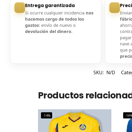
Entrega garantizada
Prec
Si ocurre cualquier incidencia
nos
Envi
hacemos cargo de todos los
fábri
gastos
: envío de nuevo o
ahorra
devolución del dinero
.
contr
pagar
nave a
que 
preci
SKU:
N/D
Cate
Productos relaciona
-14%
-14