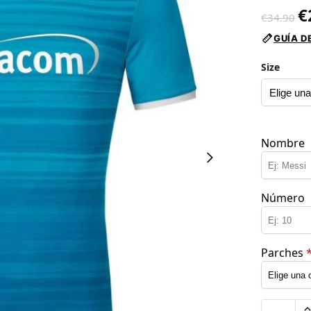
€
€
34.90
GUÍA D
Size
Nombre
Número
Parches