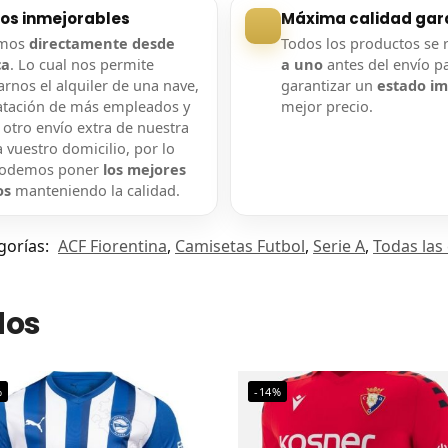
ios inmejorables
Máxima calidad gar
amos
directamente desde
Todos los productos se 
ca
. Lo cual nos permite
a uno
antes del envío p
rnos el alquiler de una nave,
garantizar un
estado i
atación de más empleados y
mejor precio.
 otro envío extra de nuestra
 vuestro domicilio, por lo
podemos poner
los mejores
os
manteniendo la calidad.
gorías:
ACF Fiorentina
,
Camisetas Futbol
,
Serie A
,
Todas las
dos
%
-14%