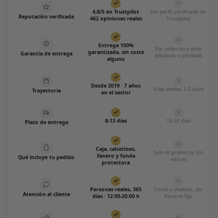
4,8/5 en Trustpilot
Sin perfil verificado en
Reputación verificada
462 opiniones reales
Trustpilot
Entrega 100%
Sin cobertura ante
garantizada, sin coste
Garantía de entrega
aduanas o pérdidas
alguno
Desde 2019 · 7 años
Vida media: 1-2 años
Trayectoria
en el sector
8-13 días
15-20 días
Plazo de entrega
Caja, calcetines,
Solo el producto, sin
llavero y funda
Qué incluye tu pedido
extras
protectora
Personas reales, 365
Email o chatbot, sin
Atención al cliente
días · 12:00-20:00 h
horario fijo