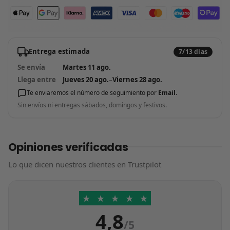
Entrega estimada
7/13 días
Se envía
Martes 11 ago.
Llega entre
Jueves 20 ago.
–
Viernes 28 ago.
Te enviaremos el número de seguimiento por
Email
.
Sin envíos ni entregas sábados, domingos y festivos.
Opiniones verificadas
Lo que dicen nuestros clientes en Trustpilot
★
★
★
★
★
4,8
/5