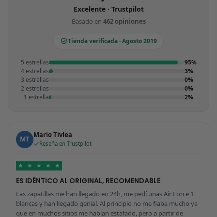
Excelente · Trustpilot
Basado en
462 opiniones
Tienda verificada · Agosto 2019
5 estrellas
95%
4 estrellas
3%
3 estrellas
0%
2 estrellas
0%
1 estrella
2%
Mario Tivlea
MT
Reseña en Trustpilot
★
★
★
★
★
ES IDÉNTICO AL ORIGINAL, RECOMENDABLE
Las zapatillas me han llegado en 24h, me pedí unas Air Force 1
blancas y han llegado genial. Al principio no me fiaba mucho ya
que en muchos sitios me habían estafado, pero a partir de