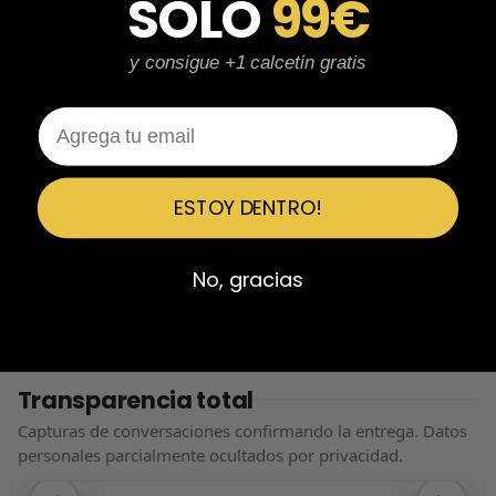
SOLO
99€
Emiliano Vega
EV
Reseña en Trustpilot
y consigue +1 calcetin gratis
★
★
★
★
★
Email
Confiables al 100%
Calidad brutal, zapatillas impolutas sin ningún rasguño, la caja
nítida y con calcetines de regalo. El tiempo de espera el
estimado y el tallaje correcto también. Muy confiables desde
ESTOY DENTRO!
luego.
No, gracias
Ver más reseñas
Transparencia total
Capturas de conversaciones confirmando la entrega. Datos
personales parcialmente ocultados por privacidad.