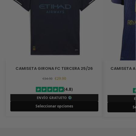
CAMISETA GIRONA FC TERCERA 25/26
CAMISETA A
€
29.90
€
34.90
(4.8)
ENVÍO GRATUITO
Seleccionar opciones
S