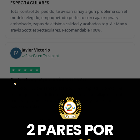
ESPECTACULARES
Total control del pedido, te avisan si hay algún problema con el
modelo elegido, empaquetado perfecto con caja original y
embolsado, zapas de altísima calidad y acabados top. Air Max y
Travis Scott espectaculares. Recomendable 100%.
Javier Victorio
JV
Reseña en Trustpilot
★
★
★
★
★
Perfectos y súper serios y atentos
Perfectos y súper serios y atentos. He comprado 5 pares y el
último que acaba de llegar, unas Uptempo de tallaje especial
pagadas por adelantado. Súper confiables y totalmente
recomendables.
Ver 3 reseñas más de Javier
2 PARES POR