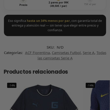
2 pares por 99€
75€ el par
Precio
(49,50€ / par)
Eso significa
hasta un 34% menos por par
, con garantía total de
entrega y atención real — sin tener que elegir entre precio y
confianza.
SKU:
N/D
Categorías:
ACF Fiorentina
,
Camisetas Futbol
,
Serie A
,
Todas
las camisetas Serie A
Productos relacionados
-14%
-14%