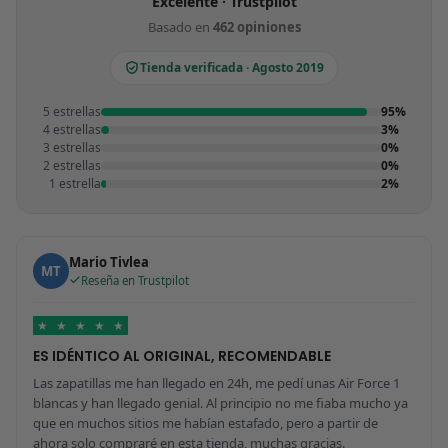
Excelente · Trustpilot
Basado en
462 opiniones
Tienda verificada · Agosto 2019
5 estrellas
95%
4 estrellas
3%
3 estrellas
0%
2 estrellas
0%
1 estrella
2%
Mario Tivlea
MT
Reseña en Trustpilot
★
★
★
★
★
ES IDÉNTICO AL ORIGINAL, RECOMENDABLE
Las zapatillas me han llegado en 24h, me pedí unas Air Force 1
blancas y han llegado genial. Al principio no me fiaba mucho ya
que en muchos sitios me habían estafado, pero a partir de
ahora solo compraré en esta tienda, muchas gracias.