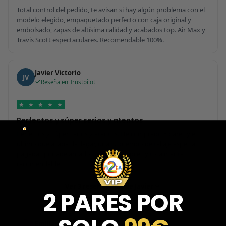
Total control del pedido, te avisan si hay algún problema con el
modelo elegido, empaquetado perfecto con caja original y
embolsado, zapas de altísima calidad y acabados top. Air Max y
Travis Scott espectaculares. Recomendable 100%.
Javier Victorio
JV
Reseña en Trustpilot
★
★
★
★
★
Perfectos y súper serios y atentos
Perfectos y súper serios y atentos. He comprado 5 pares y el
último que acaba de llegar, unas Uptempo de tallaje especial
pagadas por adelantado. Súper confiables y totalmente
recomendables.
Ver 3 reseñas más de Javier
2 PARES POR
Emiliano Vega