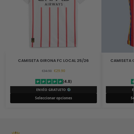
CAMISETA GIRONA FC LOCAL 25/26
CAMISETA G
€
29.90
€
34.90
(4.8)
ENVÍO GRATUITO
Seleccionar opciones
S