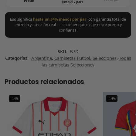
Precio
(49,50€ / par)
Eso significa
hasta un 34% menos por par
, con garantía total de
entrega y atención real — sin tener que elegir entre precio y
confianza.
SKU:
N/D
Categorías:
Argentina
,
Camisetas Futbol
,
Selecciones
,
Todas
las camisetas Selecciones
Productos relacionados
-14%
-14%