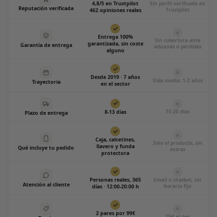
4,8/5 en Trustpilot
Sin perfil verificado en
Reputación verificada
Trustpilot
462 opiniones reales
Entrega 100%
Sin cobertura ante
garantizada, sin coste
Garantía de entrega
aduanas o pérdidas
alguno
Desde 2019 · 7 años
Vida media: 1-2 años
Trayectoria
en el sector
15-20 días
8-13 días
Plazo de entrega
Caja, calcetines,
Solo el producto, sin
llavero y funda
Qué incluye tu pedido
extras
protectora
Personas reales, 365
Email o chatbot, sin
Atención al cliente
horario fijo
días · 12:00-20:00 h
2 pares por 99€
75€ el par