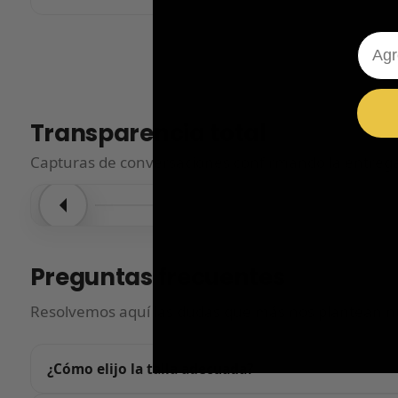
Emai
Transparencia total
Capturas de conversaciones confirmando la entrega.
Entrega confirmada
Entre
Preguntas frecuentes
Resolvemos aquí las dudas que más nos plantean nu
¿Cómo elijo la talla adecuada?