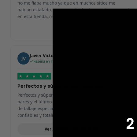
no me fiaba mucho ya que en muchos sitios me
habían estafado, pero a partir de ahora solo compraré
en esta tienda, muchas gracias.
Javier Victorio
JV
Reseña en Trustpilot
★
★
★
★
★
Perfectos y súper serios y atentos
Perfectos y súper serios y atentos. He comprado 5
pares y el último que acaba de llegar, unas Uptempo
de tallaje especial pagadas por adelantado. Súper
confiables y totalmente recomendables.
2
Ver 3 reseñas más de Javier