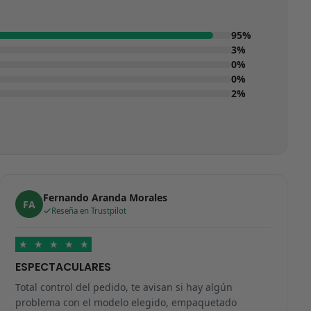
95%
3%
0%
0%
2%
Fernando Aranda Morales
FA
Reseña en Trustpilot
★
★
★
★
★
ESPECTACULARES
Total control del pedido, te avisan si hay algún
problema con el modelo elegido, empaquetado