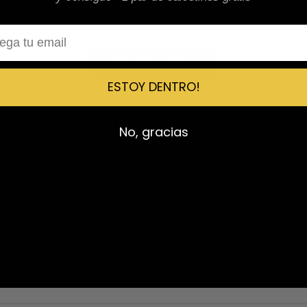
l
Ver más reseñas
ESTOY DENTRO!
 Datos personales parcialmente ocultados por privacida
No, gracias
ga confirmada
Entrega confirmada
estros clientes antes de comprar.