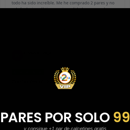
todo ha sido increíble. Me he comprado 2 pares y no
sabría decir cuál tiene mejor calidad, parecen de
marcas verdaderas. Entrega súper rápida, embalaje
perfecto y con el detalle de los calcetines
contentísima. Sin duda volvería a comprar.
Emiliano Vega
EV
Reseña en Trustpilot
★
★
★
★
★
Confiables al 100%
Calidad brutal, zapatillas impolutas sin ningún
rasguño, la caja nítida y con calcetines de regalo. El
tiempo de espera el estimado y el tallaje correcto
también. Muy confiables desde luego.
 PARES POR SOLO
9
y consigue +1 par de calcetines gratis