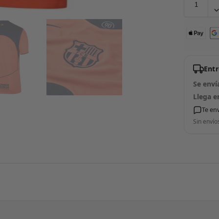
Ent
Se enví
Llega e
Te en
Sin envío