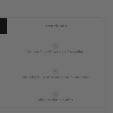
Otra tienda
Sin perfil verificado en Trustpilot
Sin cobertura ante aduanas o pérdidas
Vida media: 1-2 años