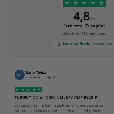
★
★
★
★
★
4,8
/5
Excelente · Trustpilot
Basado en
462 opiniones
Tienda verificada · Agosto 2019
Mario Tivlea
MT
Reseña en Trustpilot
★
★
★
★
★
ES IDÉNTICO AL ORIGINAL, RECOMENDABLE
Las zapatillas me han llegado en 24h, me pedí unas
Air Force 1 blancas y han llegado genial. Al principio