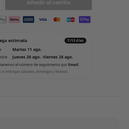
Añadir al carrito
rega estimada
7/13 días
a
Martes 11 ago.
ntre
Jueves 20 ago.
–
Viernes 28 ago.
viaremos el número de seguimiento por
Email
.
s ni entregas sábados, domingos y festivos.