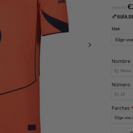
€
€
34.90
GUÍA D
Size
Nombre
Número
Parches