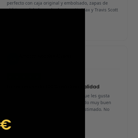
perfecto con caja original y embolsado, zapas de
altísima calidad y acabados top. Air Max y Travis Scott
espectaculares. Recomendable 100%.
Amparo Nogales Alvarez
AN
Reseña en Trustpilot
★
★
★
★
★
Lo recomiendo 100% máxima calidad
Es una página fiable… no soy de las que les gusta
pagar antes de recibir, pero he recibido muy buen
trato y me han llegado en el tiempo estimado. No
dudo en volver a comprar.
9€