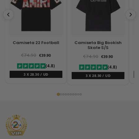
Camiseta 22 Football
Camiseta Big Bookish
Ca
Skate S/S
€
74.90
€
39.90
€
74.90
€
39.90
(4.8)
(4.8)
3 X 28.30 / UD
3 X 28.30 / UD