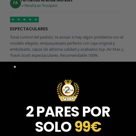
Fernando Aranda Morales
FA
Reseña en Trustpilot
★
★
★
★
★
ESPECTACULARES
Total control del pedido, te avisan si hay algún problema con el
modelo elegido, empaquetado perfecto con caja original y
embolsado, zapas de altísima calidad y acabados top. Air Max y
Travis Scott espectaculares. Recomendable 100%.
Javier Victorio
JV
Reseña en Trustpilot
★
★
★
★
★
Perfectos y súper serios y atentos
2 PARES POR
Perfectos y súper serios y atentos. He comprado 5 pares y el
último que acaba de llegar, unas Uptempo de tallaje especial
SOLO
99€
pagadas por adelantado. Súper confiables y totalmente
recomendables.