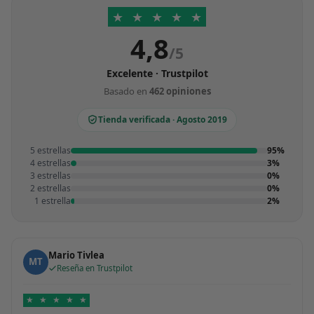
★
★
★
★
★
4,8
/5
Excelente · Trustpilot
Basado en
462 opiniones
Tienda verificada · Agosto 2019
5 estrellas
95%
4 estrellas
3%
3 estrellas
0%
2 estrellas
0%
1 estrella
2%
Mario Tivlea
MT
Reseña en Trustpilot
★
★
★
★
★