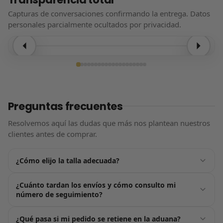
Capturas de conversaciones confirmando la entrega. Datos
personales parcialmente ocultados por privacidad.
Entrega confirmada
Preguntas frecuentes
Resolvemos aquí las dudas que más nos plantean nuestros
clientes antes de comprar.
¿Cómo elijo la talla adecuada?
Justo encima del botón de «Añadir al carrito» tienes nuestra
¿Cuánto tardan los envíos y cómo consulto mi
guía de tallas, pensada para ayudarte a acertar a la
número de seguimiento?
primera. Por lo general, nuestros productos tallan de forma
estándar: te recomendamos elegir la talla que usas
En cuanto confirmes tu pedido nos ponemos en marcha:
¿Qué pasa si mi pedido se retiene en la aduana?
habitualmente. Si estás entre dos números, opta siempre
recibirás tu número de seguimiento por email en un plazo