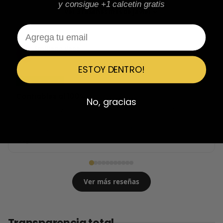
y consigue +1 calcetin gratis
Ver 3 reseñas más de Javier
Email
Emiliano Vega
EV
Reseña en Trustpilot
ESTOY DENTRO!
★
★
★
★
★
Confiables al 100%
No, gracias
Calidad brutal, zapatillas impolutas sin ningún rasguño, la caja
nítida y con calcetines de regalo. El tiempo de espera el
estimado y el tallaje correcto también. Muy confiables desde
luego.
Ver más reseñas
Transparencia total