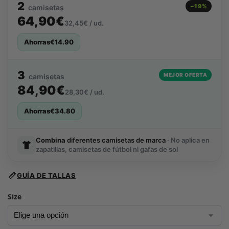
2
−19%
camisetas
64,90€
32,45€ / ud.
Ahorras
€
14.90
3
MEJOR OFERTA
camisetas
84,90€
28,30€ / ud.
Ahorras
€
34.80
Combina
diferentes camisetas de marca
· No aplica en
zapatillas, camisetas de fútbol ni gafas de sol
GUÍA DE TALLAS
Size