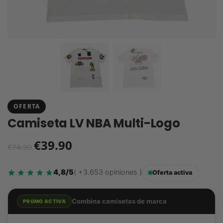
OFERTA
Camiseta LV NBA Multi-Logo
€
39.90
€
74.90
4,8/5
( +3.653 opiniones )
Oferta activa
Combina camisetas de marca
PROMO ACTIVA