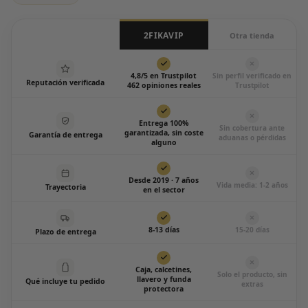
2FIKAVIP
Otra tienda
4,8/5 en Trustpilot
Sin perfil verificado en
Reputación verificada
462 opiniones reales
Trustpilot
Entrega 100%
Sin cobertura ante
garantizada, sin coste
Garantía de entrega
aduanas o pérdidas
alguno
Desde 2019 · 7 años
Vida media: 1-2 años
Trayectoria
en el sector
8-13 días
15-20 días
Plazo de entrega
Caja, calcetines,
Solo el producto, sin
llavero y funda
Qué incluye tu pedido
extras
protectora