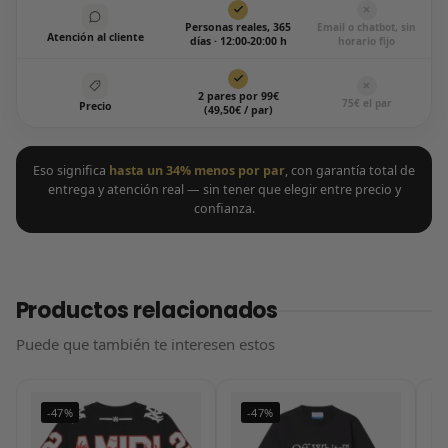
Personas reales, 365
Email o chatbot, sin
Atención al cliente
días · 12:00-20:00 h
horario fijo
2 pares por 99€
75€ el par
Precio
(49,50€ / par)
Eso significa
hasta un 34% menos por par
, con garantía total de
entrega y atención real — sin tener que elegir entre precio y
confianza.
Productos relacionados
Puede que también te interesen estos
-47%
-47%