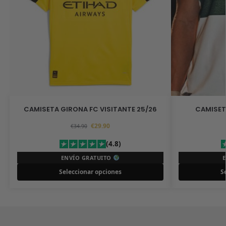
CAMISETA GIRONA FC VISITANTE 25/26
CAMISET
€
29.90
€
34.90
(4.8)
ENVÍO GRATUITO
Seleccionar opciones
S