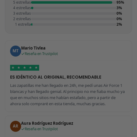
5 estrellas
95%
4 estrellas
3%
3 estrellas
0%
2 estrellas
0%
1 estrella
2%
Mario Tivlea
MT
Reseña en Trustpilot
★
★
★
★
★
ES IDÉNTICO AL ORIGINAL, RECOMENDABLE
Las zapatillas me han llegado en 24h, me pedí unas Air Force 1
blancas y han llegado genial. Al principio no me fiaba mucho ya
que en muchos sitios me habían estafado, pero a partir de
ahora solo compraré en esta tienda, muchas gracias.
Aura Rodríguez Rodríguez
AR
Reseña en Trustpilot