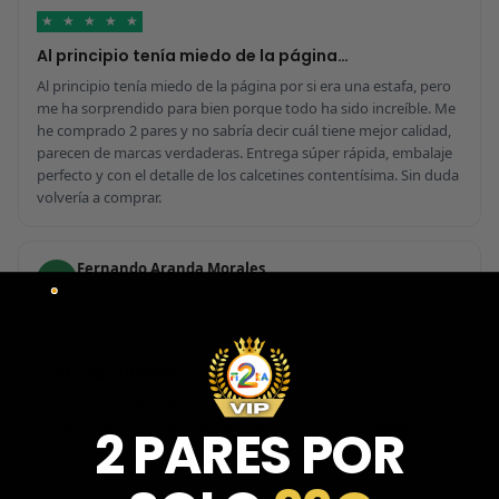
★
★
★
★
★
Al principio tenía miedo de la página…
Al principio tenía miedo de la página por si era una estafa, pero
me ha sorprendido para bien porque todo ha sido increíble. Me
he comprado 2 pares y no sabría decir cuál tiene mejor calidad,
parecen de marcas verdaderas. Entrega súper rápida, embalaje
perfecto y con el detalle de los calcetines contentísima. Sin duda
volvería a comprar.
Fernando Aranda Morales
FA
Reseña en Trustpilot
★
★
★
★
★
ESPECTACULARES
Total control del pedido, te avisan si hay algún problema con el
modelo elegido, empaquetado perfecto con caja original y
2 PARES POR
embolsado, zapas de altísima calidad y acabados top. Air Max y
Travis Scott espectaculares. Recomendable 100%.