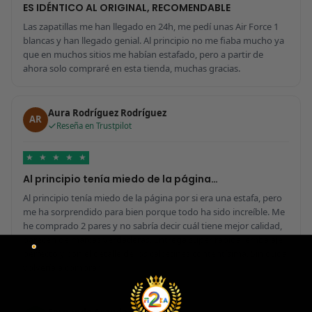
ES IDÉNTICO AL ORIGINAL, RECOMENDABLE
Las zapatillas me han llegado en 24h, me pedí unas Air Force 1
blancas y han llegado genial. Al principio no me fiaba mucho ya
que en muchos sitios me habían estafado, pero a partir de
ahora solo compraré en esta tienda, muchas gracias.
Aura Rodríguez Rodríguez
AR
Reseña en Trustpilot
★
★
★
★
★
Al principio tenía miedo de la página…
Al principio tenía miedo de la página por si era una estafa, pero
me ha sorprendido para bien porque todo ha sido increíble. Me
he comprado 2 pares y no sabría decir cuál tiene mejor calidad,
parecen de marcas verdaderas. Entrega súper rápida, embalaje
perfecto y con el detalle de los calcetines contentísima. Sin duda
volvería a comprar.