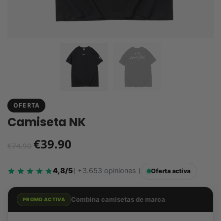
OFERTA
Camiseta NK
€
39.90
€
74.90
4,8/5
( +3.653 opiniones )
Oferta activa
Combina camisetas de marca
PROMO ACTIVA