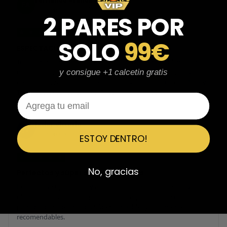
Fernando Aranda Morales
FA
Reseña en Trustpilot
2 PARES POR
★
★
★
★
★
SOLO
99€
ESPECTACULARES
Total control del pedido, te avisan si hay algún problema con el
modelo elegido, empaquetado perfecto con caja original y
y consigue +1 calcetin gratis
embolsado, zapas de altísima calidad y acabados top. Air Max y
Travis Scott espectaculares. Recomendable 100%.
Email
Javier Victorio
JV
Reseña en Trustpilot
ESTOY DENTRO!
★
★
★
★
★
No, gracias
Perfectos y súper serios y atentos
Perfectos y súper serios y atentos. He comprado 5 pares y el
último que acaba de llegar, unas Uptempo de tallaje especial
pagadas por adelantado. Súper confiables y totalmente
recomendables.