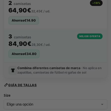
2
−19%
camisetas
64,90€
32,45€ / ud.
Ahorras
€
14.90
3
MEJOR OFERTA
camisetas
84,90€
28,30€ / ud.
Ahorras
€
34.80
Combina
diferentes camisetas de marca
· No aplica en
zapatillas, camisetas de fútbol ni gafas de sol
GUÍA DE TALLAS
Size