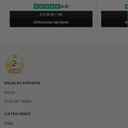
(4.8)
3 X 28.30 / UD
Seleccionar opciones
S
ENLACES RÁPIDOS
Inicio
Guía De Tallas
CATEGORÍAS
Nike