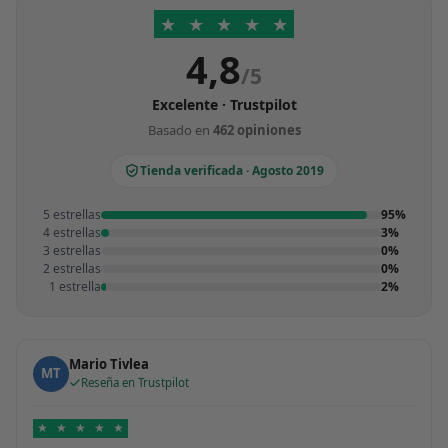
★
★
★
★
★
4,8
/5
Excelente · Trustpilot
Basado en
462 opiniones
Tienda verificada · Agosto 2019
5 estrellas
95%
4 estrellas
3%
3 estrellas
0%
2 estrellas
0%
1 estrella
2%
Mario Tivlea
MT
Reseña en Trustpilot
★
★
★
★
★