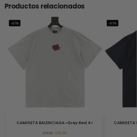
Productos relacionados
-47%
-47%
CAMISETA BALENCIAGA «Grey Red 4»
CAMISETA 
€
39.90
€
74.90