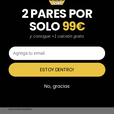
Fernando Aranda Morales
FA
Reseña en Trustpilot
2 PARES POR
★
★
★
★
★
SOLO
99€
ESPECTACULARES
Total control del pedido, te avisan si hay algún problema con el
modelo elegido, empaquetado perfecto con caja original y
y consigue +1 calcetin gratis
embolsado, zapas de altísima calidad y acabados top. Air Max y
Travis Scott espectaculares. Recomendable 100%.
Email
Javier Victorio
JV
Reseña en Trustpilot
ESTOY DENTRO!
★
★
★
★
★
No, gracias
Perfectos y súper serios y atentos
Perfectos y súper serios y atentos. He comprado 5 pares y el
último que acaba de llegar, unas Uptempo de tallaje especial
pagadas por adelantado. Súper confiables y totalmente
recomendables.