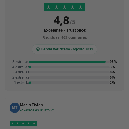
★
★
★
★
★
4,8
/5
Excelente · Trustpilot
Basado en
462 opiniones
Tienda verificada · Agosto 2019
5 estrellas
95%
4 estrellas
3%
3 estrellas
0%
2 estrellas
0%
1 estrella
2%
Mario Tivlea
MT
Reseña en Trustpilot
★
★
★
★
★