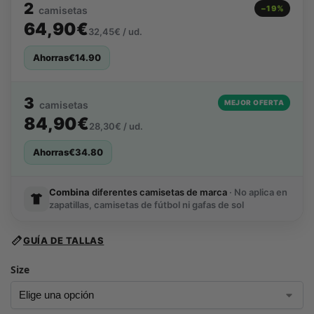
2
−19%
camisetas
64,90€
32,45€ / ud.
Ahorras
€
14.90
3
MEJOR OFERTA
camisetas
84,90€
28,30€ / ud.
Ahorras
€
34.80
Combina
diferentes camisetas de marca
· No aplica en
zapatillas, camisetas de fútbol ni gafas de sol
GUÍA DE TALLAS
Size