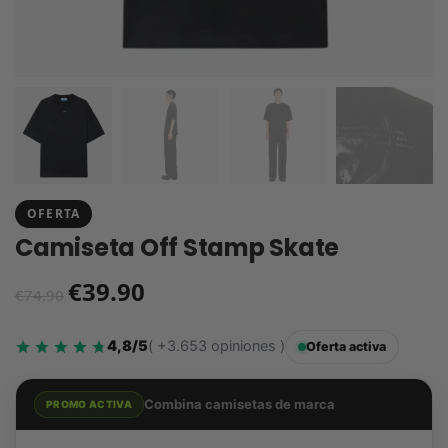
OFERTA
Camiseta Off Stamp Skate
€
39.90
€
74.90
4,8/5
( +3.653 opiniones )
Oferta activa
Combina camisetas de marca
PROMO ACTIVA