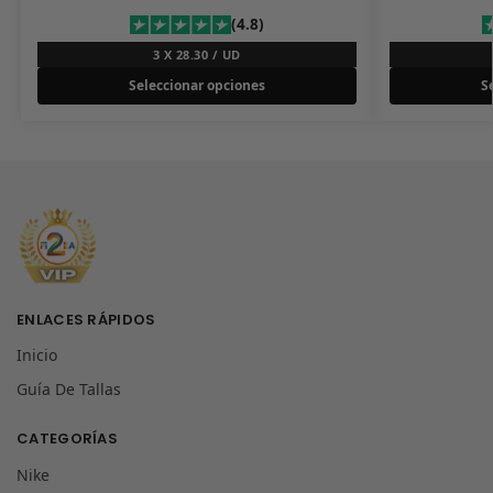
(4.8)
3 X 28.30 / UD
Seleccionar opciones
S
ENLACES RÁPIDOS
Inicio
Guía De Tallas
CATEGORÍAS
Nike