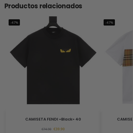
Productos relacionados
-47%
-47%
CAMISETA FENDI «Black» 40
CAMISE
€
39.90
€
74.90