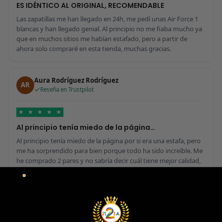
ES IDÉNTICO AL ORIGINAL, RECOMENDABLE
Las zapatillas me han llegado en 24h, me pedí unas Air Force 1
blancas y han llegado genial. Al principio no me fiaba mucho ya
que en muchos sitios me habían estafado, pero a partir de
ahora solo compraré en esta tienda, muchas gracias.
Aura Rodríguez Rodríguez
AR
Reseña en Trustpilot
★
★
★
★
★
Al principio tenía miedo de la página…
Al principio tenía miedo de la página por si era una estafa, pero
me ha sorprendido para bien porque todo ha sido increíble. Me
he comprado 2 pares y no sabría decir cuál tiene mejor calidad,
parecen de marcas verdaderas. Entrega súper rápida, embalaje
perfecto y con el detalle de los calcetines contentísima. Sin duda
volvería a comprar.