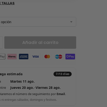
E TALLAS
Añadir al carrito
rega estimada
7/13 días
a
Martes 11 ago.
ntre
Jueves 20 ago.
–
Viernes 28 ago.
viaremos el número de seguimiento por
Email
.
s ni entregas sábados, domingos y festivos.