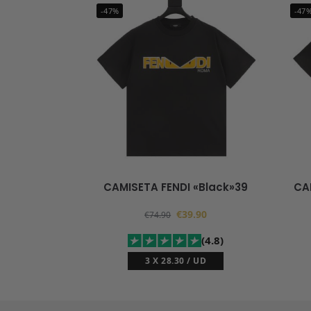
-47%
-47
CAMISETA FENDI «Black»39
CA
€
39.90
€
74.90
(4.8)
3 X 28.30 / UD