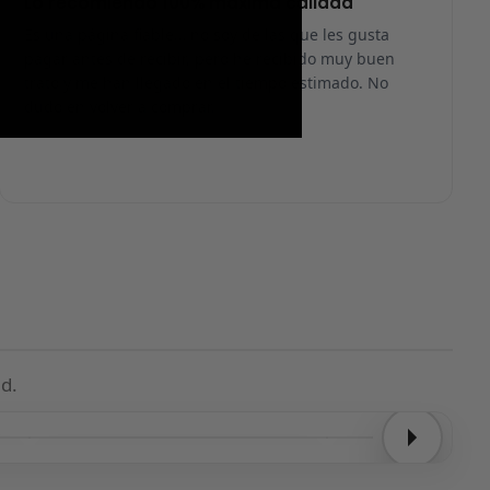
Lo recomiendo 100% máxima calidad
Es una página fiable… no soy de las que les gusta
pagar antes de recibir, pero he recibido muy buen
trato y me han llegado en el tiempo estimado. No
dudo en volver a comprar.
d.
Entrega confirmada
Entrega confirmada