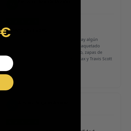
Fernando Aranda Morales
FA
Reseña en Trustpilot
★
★
★
★
★
9€
ESPECTACULARES
Total control del pedido, te avisan si hay algún
problema con el modelo elegido, empaquetado
perfecto con caja original y embolsado, zapas de
altísima calidad y acabados top. Air Max y Travis Scott
espectaculares. Recomendable 100%.
Amparo Nogales Alvarez
AN
Reseña en Trustpilot
★
★
★
★
★