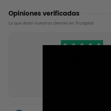
Opiniones verificadas
Lo que dicen nuestros clientes en Trustpilot
★
★
★
★
★
4,8
/5
Excelente · Trustpilot
Basado en
462 opiniones
Tienda verificada · Agosto 2019