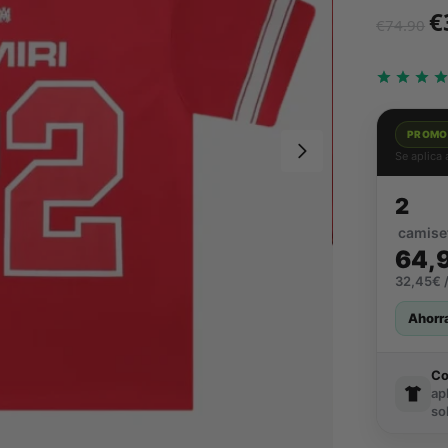
€
€
74.90
PROMO
Se aplica
2
camise
64,
32,45€ /
Ahorr
C
ap
so