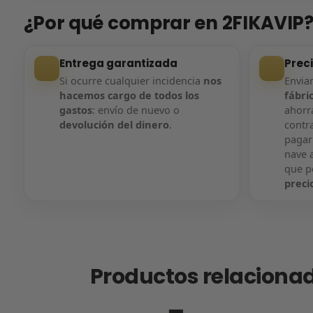
¿Por qué comprar en 2FIKAVIP
Entrega garantizada
Prec
Si ocurre cualquier incidencia
nos
Envi
hacemos cargo de todos los
fábri
gastos
: envío de nuevo o
ahorra
devolución del dinero
.
contr
pagar
nave a
que 
preci
Productos relaciona