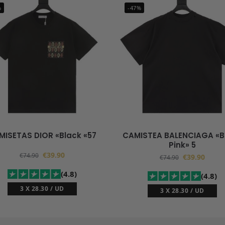
%
-47%
MISETAS DIOR «Black «57
CAMISTEA BALENCIAGA «B
Pink» 5
€
39.90
€
74.90
€
39.90
€
74.90
(4.8)
(4.8)
3 X 28.30 / UD
3 X 28.30 / UD