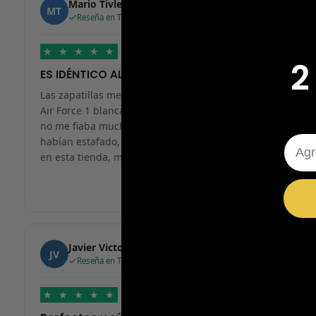
Mario Tivlea
MT
Reseña en Trustpilot
★
★
★
★
★
2
ES IDÉNTICO AL ORIGINAL, RECOMENDABLE
Las zapatillas me han llegado en 24h, me pedí unas
Air Force 1 blancas y han llegado genial. Al principio
no me fiaba mucho ya que en muchos sitios me
Emai
habían estafado, pero a partir de ahora solo compraré
en esta tienda, muchas gracias.
Javier Victorio
JV
Reseña en Trustpilot
★
★
★
★
★