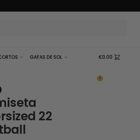
Buscar
CORTOS
GAFAS DE SOL
€
0.00
0
iseta
rsized 22
tball