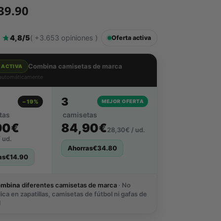
39.90
4,8/5
( +3.653 opiniones )
Oferta activa
Combina camisetas de marca
 ACTIVA
 automáticamente
3
−19%
MEJOR OFERTA
tas
camisetas
90€
84,90€
28,30€ / ud.
 ud.
Ahorras
€
34.80
as
€
14.90
ombina
diferentes camisetas de marca
· No
lica en zapatillas, camisetas de fútbol ni gafas de
l