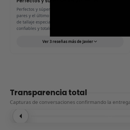
Perfectos y súper serios y atentos
Perfectos y súper serios y atentos. He comprado 5
pares y el último que acaba de llegar, unas Uptempo
de tallaje especial pagadas por adelantado. Súper
confiables y totalmente recomendables.
Ver 3 reseñas más de Javier
Transparencia total
Capturas de conversaciones confirmando la entrega.
Entrega confirmada
Entre