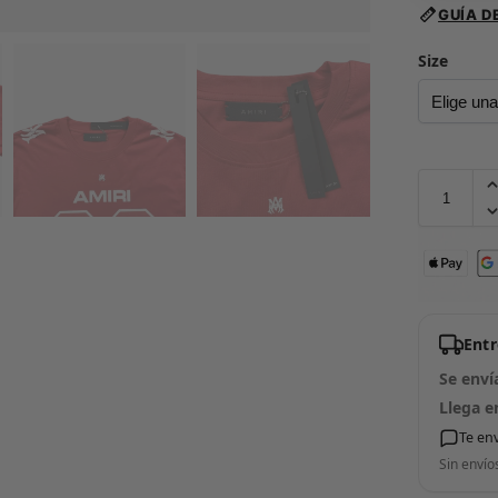
GUÍA D
Size
Ent
Se enví
Llega e
Te en
Sin envío