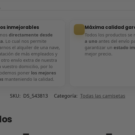
?
ios inmejorables
Máxima calidad gar
amos
directamente desde
Todos los productos se 
ca
. Lo cual nos permite
a uno
antes del envío p
rnos el alquiler de una nave,
garantizar un
estado i
atación de más empleados y
mejor precio.
 otro envío extra de nuestra
 vuestro domicilio, por lo
podemos poner
los mejores
os
manteniendo la calidad.
SKU:
DS_543813
Categoría:
Todas las camisetas
dos