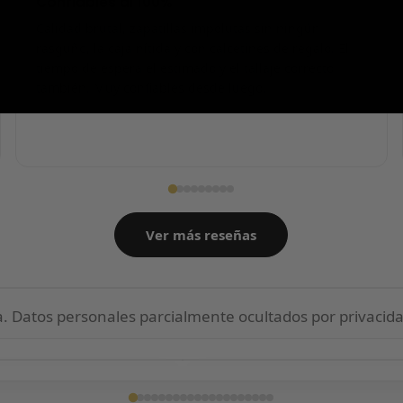
Confiables al 100%
Calidad brutal, zapatillas impolutas sin ningún
rasguño, la caja nítida y con calcetines de regalo. El
tiempo de espera el estimado y el tallaje correcto
también. Muy confiables desde luego.
Ver más reseñas
 Datos personales parcialmente ocultados por privacida
ga confirmada
Entrega confirmada