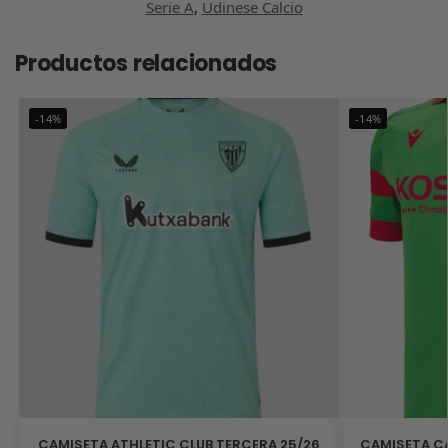
Serie A
,
Udinese Calcio
Productos relacionados
-14%
-14%
CAMISETA ATHLETIC CLUB TERCERA 25/26
CAMISETA CA