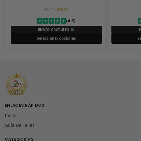
€
29.90
€
34.90
(4.8)
ENVÍO GRATUITO
Seleccionar opciones
S
ENLACES RÁPIDOS
Inicio
Guía De Tallas
CATEGORÍAS