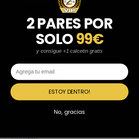
Fernando Aranda Morales
FA
Reseña en Trustpilot
2 PARES POR
★
★
★
★
★
SOLO
99€
ESPECTACULARES
Total control del pedido, te avisan si hay algún problema con el
modelo elegido, empaquetado perfecto con caja original y
y consigue +1 calcetin gratis
embolsado, zapas de altísima calidad y acabados top. Air Max y
Travis Scott espectaculares. Recomendable 100%.
Email
Javier Victorio
JV
Reseña en Trustpilot
ESTOY DENTRO!
★
★
★
★
★
No, gracias
Perfectos y súper serios y atentos
Perfectos y súper serios y atentos. He comprado 5 pares y el
último que acaba de llegar, unas Uptempo de tallaje especial
pagadas por adelantado. Súper confiables y totalmente