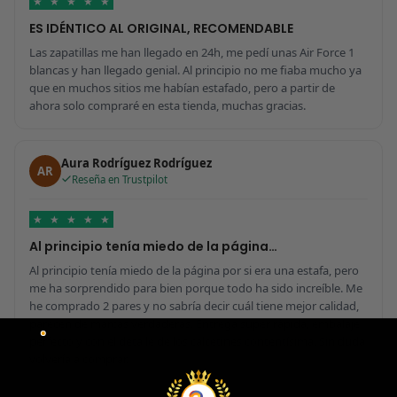
★
★
★
★
★
ES IDÉNTICO AL ORIGINAL, RECOMENDABLE
Las zapatillas me han llegado en 24h, me pedí unas Air Force 1
blancas y han llegado genial. Al principio no me fiaba mucho ya
que en muchos sitios me habían estafado, pero a partir de
ahora solo compraré en esta tienda, muchas gracias.
Aura Rodríguez Rodríguez
AR
Reseña en Trustpilot
★
★
★
★
★
Al principio tenía miedo de la página…
Al principio tenía miedo de la página por si era una estafa, pero
me ha sorprendido para bien porque todo ha sido increíble. Me
he comprado 2 pares y no sabría decir cuál tiene mejor calidad,
parecen de marcas verdaderas. Entrega súper rápida, embalaje
perfecto y con el detalle de los calcetines contentísima. Sin duda
volvería a comprar.