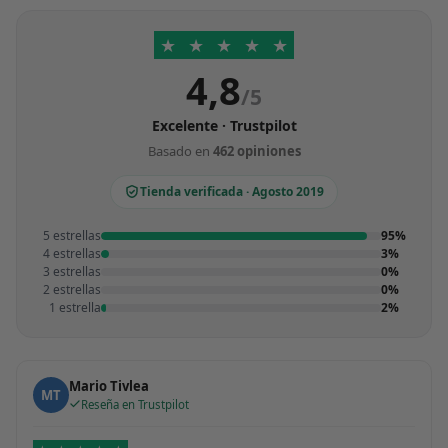
★
★
★
★
★
4,8
/5
Excelente · Trustpilot
Basado en
462 opiniones
Tienda verificada · Agosto 2019
5 estrellas
95%
4 estrellas
3%
3 estrellas
0%
2 estrellas
0%
1 estrella
2%
Mario Tivlea
MT
Reseña en Trustpilot