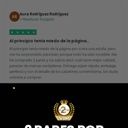
Aura Rodríguez Rodríguez
AR
Reseña en Trustpilot
★
★
★
★
★
Al principio tenía miedo de la página…
Al principio tenía miedo de la página por si era una estafa, pero
me ha sorprendido para bien porque todo ha sido increíble. Me
he comprado 2 pares y no sabría decir cuál tiene mejor calidad,
parecen de marcas verdaderas. Entrega súper rápida, embalaje
perfecto y con el detalle de los calcetines contentísima. Sin duda
volvería a comprar.
Fernando Aranda Morales
FA
Reseña en Trustpilot
★
★
★
★
★
ESPECTACULARES