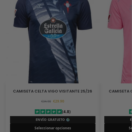
CAMISETA CELTA VIGO VISITANTE 25/26
CAMISETA C
€
29.90
€
34.90
(4.8)
ENVÍO GRATUITO
Seleccionar opciones
S