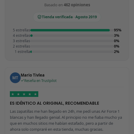
Basado en
462 opiniones
Tienda verificada · Agosto 2019
5 estrellas
95%
4 estrellas
3%
3 estrellas
0%
2 estrellas
0%
1 estrella
2%
Mario Tivlea
MT
Reseña en Trustpilot
★
★
★
★
★
ES IDÉNTICO AL ORIGINAL, RECOMENDABLE
Las zapatillas me han llegado en 24h, me pedí unas Air Force 1
blancas y han llegado genial. Al principio no me fiaba mucho ya
que en muchos sitios me habían estafado, pero a partir de
ahora solo compraré en esta tienda, muchas gracias.