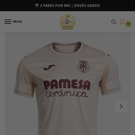
2 PARES POR 99€ | ENVÍO GRATIS
MENU
0