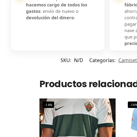
hacemos cargo de todos los
fábri
gastos
: envío de nuevo o
ahorra
devolución del dinero
.
contr
pagar
nave a
que 
preci
SKU:
N/D
Categorías:
Camiset
Productos relaciona
-14%
-14