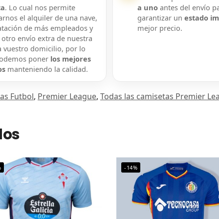
ca
. Lo cual nos permite
a uno
antes del envío p
rnos el alquiler de una nave,
garantizar un
estado i
atación de más empleados y
mejor precio.
 otro envío extra de nuestra
 vuestro domicilio, por lo
podemos poner
los mejores
os
manteniendo la calidad.
as Futbol
,
Premier League
,
Todas las camisetas Premier Le
dos
%
-14%