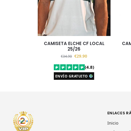
CAMISETA ELCHE CF LOCAL
CAM
25/26
€
29.90
€
34.90
(4.8)
ENVÍO GRATUITO
ENLACES R
Inicio