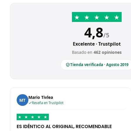
★
★
★
★
★
4,8
/5
Excelente · Trustpilot
Basado en
462 opiniones
Tienda verificada · Agosto 2019
Mario Tivlea
MT
Reseña en Trustpilot
★
★
★
★
★
ES IDÉNTICO AL ORIGINAL, RECOMENDABLE