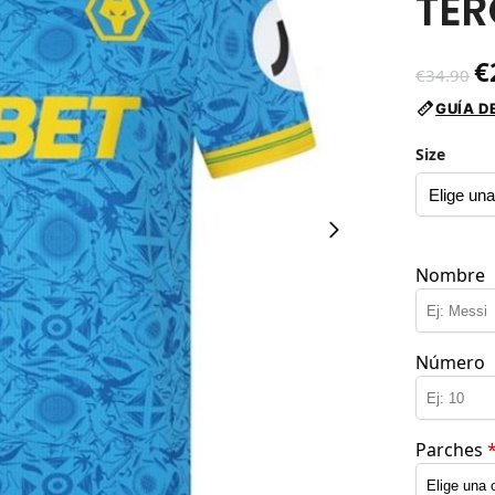
TER
€
€
34.90
GUÍA D
Size
Nombre
Número
Parches