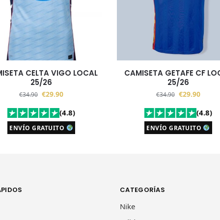
ISETA CELTA VIGO LOCAL
CAMISETA GETAFE CF LO
25/26
25/26
€
29.90
€
29.90
€
34.90
€
34.90
(4.8)
(4.8)
ENVÍO GRATUITO
ENVÍO GRATUITO
ÁPIDOS
CATEGORÍAS
Nike