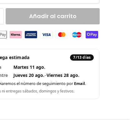
Añadir al carrito
rega estimada
7/13 días
a
Martes 11 ago.
ntre
Jueves 20 ago.
–
Viernes 28 ago.
viaremos el número de seguimiento por
Email
.
s ni entregas sábados, domingos y festivos.