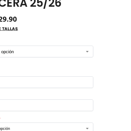
CERA 25/26
29.90
E TALLAS
*