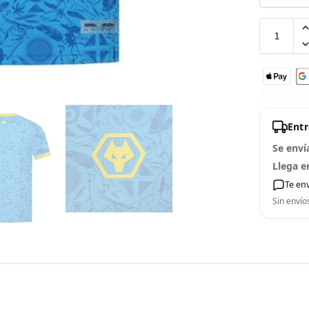
Ent
Se enví
Llega e
Te en
Sin envío