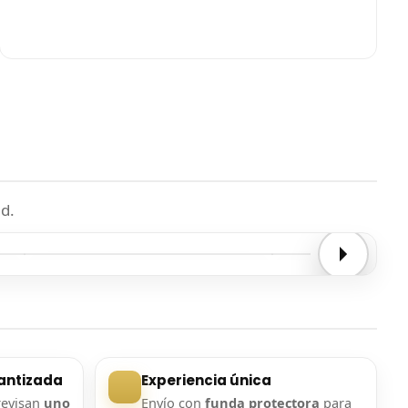
d.
Entrega confirmada
Entrega confirmada
antizada
Experiencia única
revisan
uno
Envío con
funda protectora
para