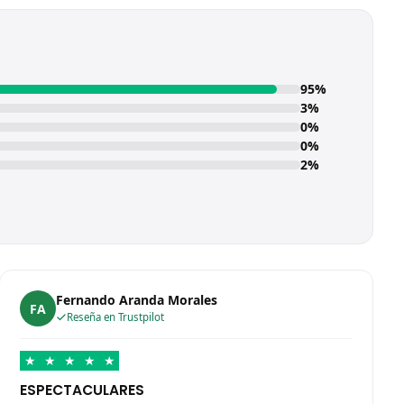
95%
3%
0%
0%
2%
Fernando Aranda Morales
FA
Reseña en Trustpilot
★
★
★
★
★
ESPECTACULARES