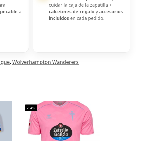
ara
cuidar la caja de la zapatilla +
mpecable
al
calcetines de regalo
y
accesorios
incluidos
en cada pedido.
ague
,
Wolverhampton Wanderers
-14%