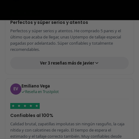
★
★
★
★
★
Perfectos y súper serios y atentos
Perfectos y súper serios y atentos. He comprado 5 pares y el
último que acaba de llegar, unas Uptempo de tallaje especial
pagadas por adelantado. Súper confiables y totalmente
recomendables.
Ver 3 reseñas más de Javier
Emiliano Vega
EV
Reseña en Trustpilot
★
★
★
★
★
Confiables al 100%
Calidad brutal, zapatillas impolutas sin ningún rasguño, la caja
nítida y con calcetines de regalo. El tiempo de espera el
estimado y el tallaje correcto también. Muy confiables desde