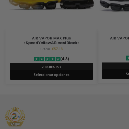
AIR VAPOR MAX Plus
AIR VAPOR
«SpeedYellow&BleastBlack»
€
57.13
€
74.90
(4.8)
2 PARES 99€
S
Seleccionar opciones