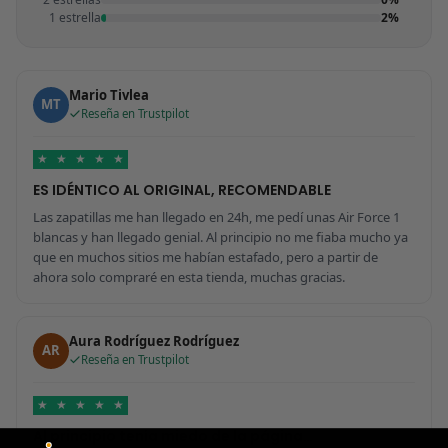
1 estrella
2%
Mario Tivlea
MT
Reseña en Trustpilot
★
★
★
★
★
ES IDÉNTICO AL ORIGINAL, RECOMENDABLE
Las zapatillas me han llegado en 24h, me pedí unas Air Force 1
blancas y han llegado genial. Al principio no me fiaba mucho ya
que en muchos sitios me habían estafado, pero a partir de
ahora solo compraré en esta tienda, muchas gracias.
Aura Rodríguez Rodríguez
AR
Reseña en Trustpilot
★
★
★
★
★
Al principio tenía miedo de la página…