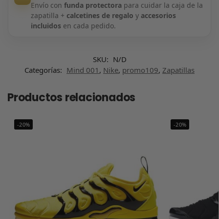
Envío con
funda protectora
para cuidar la caja de la
zapatilla +
calcetines de regalo
y
accesorios
incluidos
en cada pedido.
SKU:
N/D
Categorías:
Mind 001
,
Nike
,
promo109
,
Zapatillas
Productos relacionados
-20%
-20%