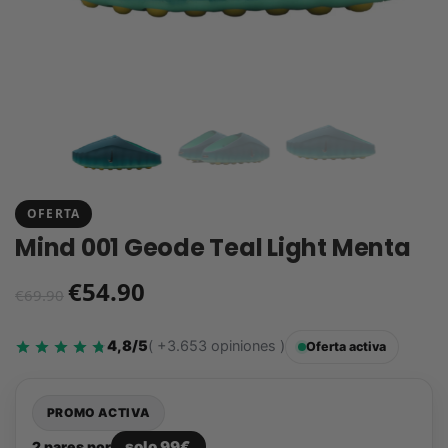
OFERTA
Mind 001 Geode Teal Light Menta
€
54.90
€
69.90
4,8/5
( +3.653 opiniones )
Oferta activa
PROMO ACTIVA
solo 99€
2 pares por