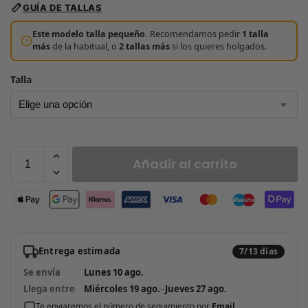
GUÍA DE TALLAS
Este modelo talla pequeño.
Recomendamos pedir
1 talla
más
de la habitual, o
2 tallas más
si los quieres holgados.
Talla
Añadir al carrito
Entrega estimada
7/13 días
Se envía
Lunes 10 ago.
Llega entre
Miércoles 19 ago.
–
Jueves 27 ago.
Te enviaremos el número de seguimiento por
Email
.