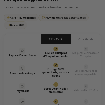
respondemos siempre, sin excepción.
La comparativa real frente a tiendas del sector
Escríbenos por WhatsApp
4,8/5 · 462 opiniones
100% de entregas garantizadas
Todos los días de 12:00 a 20:00
Desde 2019
2FIKAVIP
Otra tienda
4,8/5 en Trustpilot
Sin perfil verificado en
Reputación verificada
462 opiniones reales
Trustpilot
Entrega 100%
Sin cobertura ante
garantizada, sin coste
Garantía de entrega
aduanas o pérdidas
alguno
Desde 2019 · 7 años
Vida media: 1-2 años
Trayectoria
en el sector