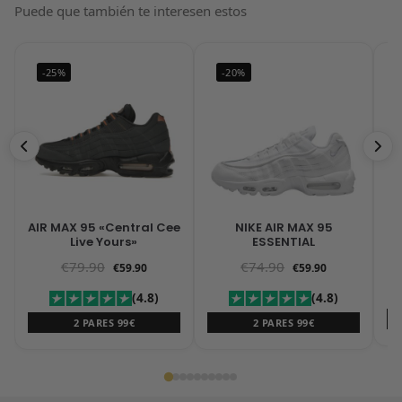
Puede que también te interesen estos
-25%
-20%
AIR MAX 95 «Central Cee
NIKE AIR MAX 95
A
Live Yours»
ESSENTIAL
€
79.90
€
74.90
€
59.90
€
59.90
(4.8)
(4.8)
2 PARES 99€
2 PARES 99€