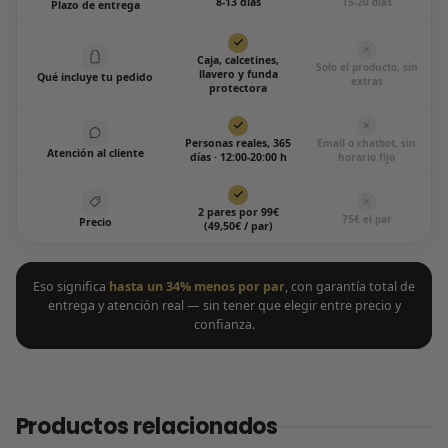
8-13 días
15-20 días
Plazo de entrega
Caja, calcetines,
Solo el producto, sin
llavero y funda
Qué incluye tu pedido
extras
protectora
Personas reales, 365
Email o chatbot, sin
Atención al cliente
días · 12:00-20:00 h
horario fijo
2 pares por 99€
75€ el par
Precio
(49,50€ / par)
Eso significa
hasta un 34% menos por par
, con garantía total de
entrega y atención real — sin tener que elegir entre precio y
confianza.
Productos relacionados