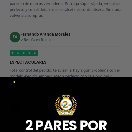
parecen de marcas verdaderas. Entrega súper rápida, embalaje
perfecto y con el detalle de los calcetines contentísima. Sin duda
volvería a comprar.
Fernando Aranda Morales
FA
Reseña en Trustpilot
★
★
★
★
★
ESPECTACULARES
Total control del pedido, te avisan si hay algún problema con el
modelo elegido, empaquetado perfecto con caja original y
embolsado, zapas de altísima calidad y acabados top. Air Max y
Travis Scott espectaculares. Recomendable 100%.
Javier Victorio
JV
Reseña en Trustpilot
2 PARES POR
★
★
★
★
★