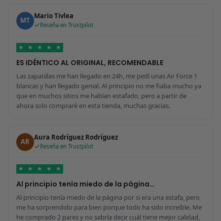
Mario Tivlea
MT
Reseña en Trustpilot
★
★
★
★
★
ES IDÉNTICO AL ORIGINAL, RECOMENDABLE
Las zapatillas me han llegado en 24h, me pedí unas Air Force 1
blancas y han llegado genial. Al principio no me fiaba mucho ya
que en muchos sitios me habían estafado, pero a partir de
ahora solo compraré en esta tienda, muchas gracias.
Aura Rodríguez Rodríguez
AR
Reseña en Trustpilot
★
★
★
★
★
Al principio tenía miedo de la página…
Al principio tenía miedo de la página por si era una estafa, pero
me ha sorprendido para bien porque todo ha sido increíble. Me
he comprado 2 pares y no sabría decir cuál tiene mejor calidad,