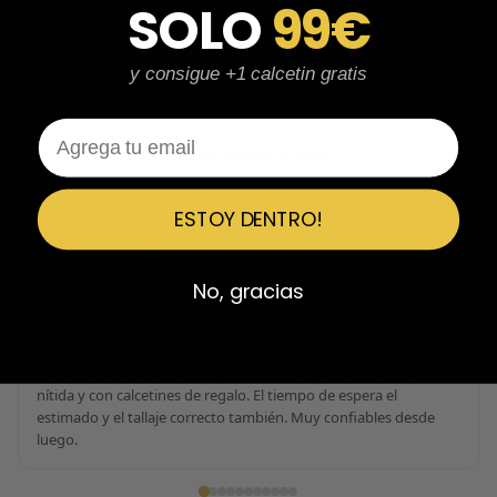
SOLO
99€
Perfectos y súper serios y atentos
Perfectos y súper serios y atentos. He comprado 5 pares y el
último que acaba de llegar, unas Uptempo de tallaje especial
y consigue +1 calcetin gratis
pagadas por adelantado. Súper confiables y totalmente
recomendables.
Email
Ver 3 reseñas más de Javier
ESTOY DENTRO!
Emiliano Vega
EV
Reseña en Trustpilot
No, gracias
★
★
★
★
★
Confiables al 100%
Calidad brutal, zapatillas impolutas sin ningún rasguño, la caja
nítida y con calcetines de regalo. El tiempo de espera el
estimado y el tallaje correcto también. Muy confiables desde
luego.