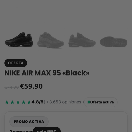
OFERTA
NIKE AIR MAX 95 «Black»
€
59.90
€
74.90
4,8/5
( +3.653 opiniones )
Oferta activa
PROMO ACTIVA
solo 99€
2 pares por