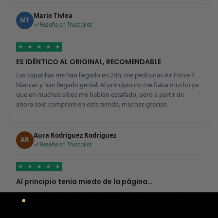
Mario Tivlea
MT
Reseña en Trustpilot
★
★
★
★
★
ES IDÉNTICO AL ORIGINAL, RECOMENDABLE
Las zapatillas me han llegado en 24h, me pedí unas Air Force 1
blancas y han llegado genial. Al principio no me fiaba mucho ya
que en muchos sitios me habían estafado, pero a partir de
ahora solo compraré en esta tienda, muchas gracias.
Aura Rodríguez Rodríguez
AR
Reseña en Trustpilot
★
★
★
★
★
Al principio tenía miedo de la página…
Al principio tenía miedo de la página por si era una estafa, pero
me ha sorprendido para bien porque todo ha sido increíble. Me
he comprado 2 pares y no sabría decir cuál tiene mejor calidad,