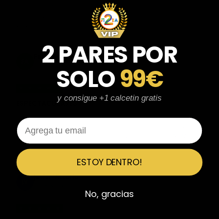
parecen de marcas verdaderas. Entrega súper rápida, embalaje
perfecto y con el detalle de los calcetines contentísima. Sin duda
volvería a comprar.
2 PARES POR
Fernando Aranda Morales
FA
Reseña en Trustpilot
SOLO
99€
★
★
★
★
★
y consigue +1 calcetin gratis
ESPECTACULARES
Total control del pedido, te avisan si hay algún problema con el
Email
modelo elegido, empaquetado perfecto con caja original y
embolsado, zapas de altísima calidad y acabados top. Air Max y
Travis Scott espectaculares. Recomendable 100%.
ESTOY DENTRO!
Javier Victorio
JV
Reseña en Trustpilot
No, gracias
★
★
★
★
★