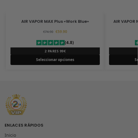
AIR VAPOR MAX Plus «Work Blue»
AIR VAPOR 
€
59.90
€
74.90
(4.8)
2 PARES 99€
Seleccionar opciones
S
ENLACES RÁPIDOS
Inicio