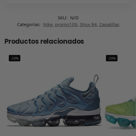
SKU:
N/D
Categorías:
Nike
,
promo109
,
Shox R4
,
Zapatillas
Productos relacionados
-20%
-20%