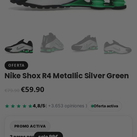
OFERTA
Nike Shox R4 Metallic Silver Green
€
59.90
€
79.90
4,8/5
( +3.653 opiniones )
Oferta activa
PROMO ACTIVA
solo 99€
2 pares por