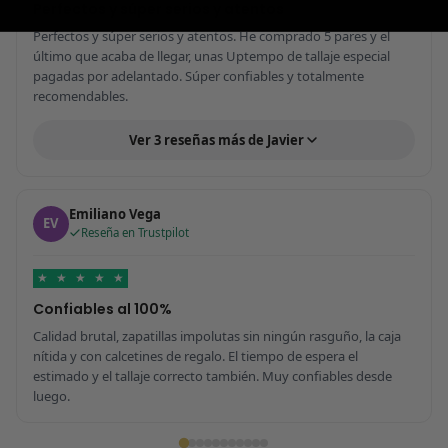
Perfectos y súper serios y atentos
Perfectos y súper serios y atentos. He comprado 5 pares y el
último que acaba de llegar, unas Uptempo de tallaje especial
pagadas por adelantado. Súper confiables y totalmente
recomendables.
Ver 3 reseñas más de Javier
Emiliano Vega
EV
Reseña en Trustpilot
★
★
★
★
★
Confiables al 100%
Calidad brutal, zapatillas impolutas sin ningún rasguño, la caja
nítida y con calcetines de regalo. El tiempo de espera el
estimado y el tallaje correcto también. Muy confiables desde
luego.