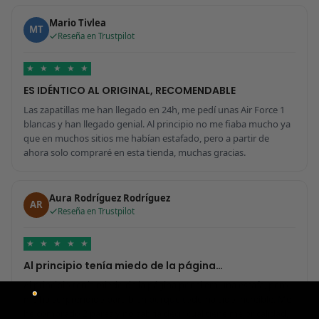
Mario Tivlea
MT
Reseña en Trustpilot
★
★
★
★
★
ES IDÉNTICO AL ORIGINAL, RECOMENDABLE
Las zapatillas me han llegado en 24h, me pedí unas Air Force 1
blancas y han llegado genial. Al principio no me fiaba mucho ya
que en muchos sitios me habían estafado, pero a partir de
ahora solo compraré en esta tienda, muchas gracias.
Aura Rodríguez Rodríguez
AR
Reseña en Trustpilot
★
★
★
★
★
Al principio tenía miedo de la página…
Al principio tenía miedo de la página por si era una estafa, pero
me ha sorprendido para bien porque todo ha sido increíble. Me
he comprado 2 pares y no sabría decir cuál tiene mejor calidad,