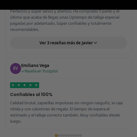
Perfectos y súper serios y atentos
Perfectos y súper serios y atentos. He comprado 5 pares y el
último que acaba de llegar, unas Uptempo de tallaje especial
pagadas por adelantado. Súper confiables y totalmente
recomendables.
Ver 3 reseñas más de Javier
Emiliano Vega
EV
Reseña en Trustpilot
★
★
★
★
★
Confiables al 100%
Calidad brutal, zapatillas impolutas sin ningún rasguño, la caja
nítida y con calcetines de regalo. El tiempo de espera el
estimado y el tallaje correcto también. Muy confiables desde
luego.