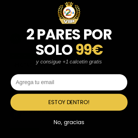
parecen de marcas verdaderas. Entrega súper rápida, embalaje
perfecto y con el detalle de los calcetines contentísima. Sin duda
volvería a comprar.
2 PARES POR
Fernando Aranda Morales
FA
Reseña en Trustpilot
SOLO
99€
★
★
★
★
★
y consigue +1 calcetin gratis
ESPECTACULARES
Total control del pedido, te avisan si hay algún problema con el
Email
modelo elegido, empaquetado perfecto con caja original y
embolsado, zapas de altísima calidad y acabados top. Air Max y
Travis Scott espectaculares. Recomendable 100%.
ESTOY DENTRO!
Javier Victorio
JV
Reseña en Trustpilot
No, gracias
★
★
★
★
★