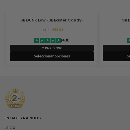
SB DUNK Low «SE Easter Candy»
SB 
€
55.01
€
74.90
(4.8)
2 PARES 99€
Seleccionar opciones
S
ENLACES RÁPIDOS
Inicio