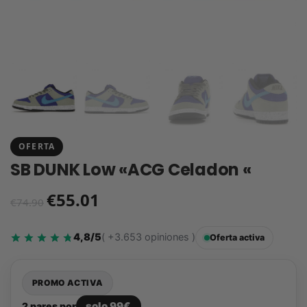
OFERTA
SB DUNK Low «ACG Celadon «
€
55.01
€
74.90
4,8/5
( +3.653 opiniones )
Oferta activa
PROMO ACTIVA
solo 99€
2 pares por