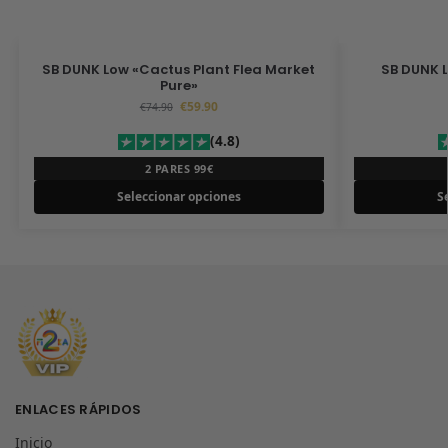
SB DUNK Low «Cactus Plant Flea Market
SB DUNK L
Pure»
€
59.90
€
74.90
(4.8)
2 PARES 99€
Seleccionar opciones
S
ENLACES RÁPIDOS
Inicio