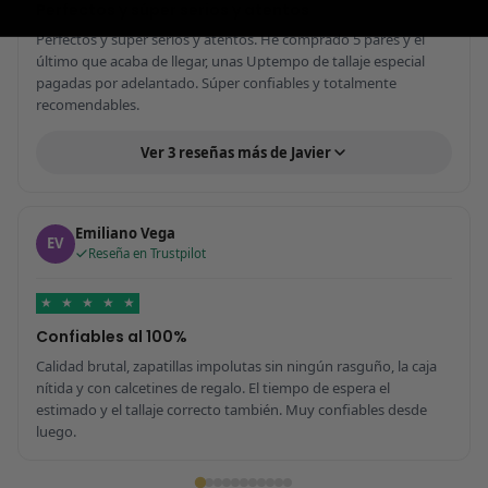
Perfectos y súper serios y atentos
Perfectos y súper serios y atentos. He comprado 5 pares y el
último que acaba de llegar, unas Uptempo de tallaje especial
pagadas por adelantado. Súper confiables y totalmente
recomendables.
Ver 3 reseñas más de Javier
Emiliano Vega
EV
Reseña en Trustpilot
★
★
★
★
★
Confiables al 100%
Calidad brutal, zapatillas impolutas sin ningún rasguño, la caja
nítida y con calcetines de regalo. El tiempo de espera el
estimado y el tallaje correcto también. Muy confiables desde
luego.