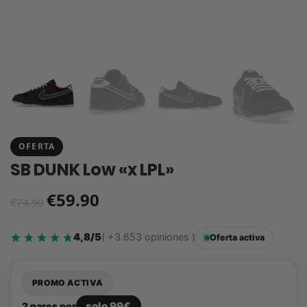
OFERTA
SB DUNK Low «x LPL»
€
59.90
€
74.90
4,8/5
( +3.653 opiniones )
Oferta activa
PROMO ACTIVA
solo 99€
2 pares por