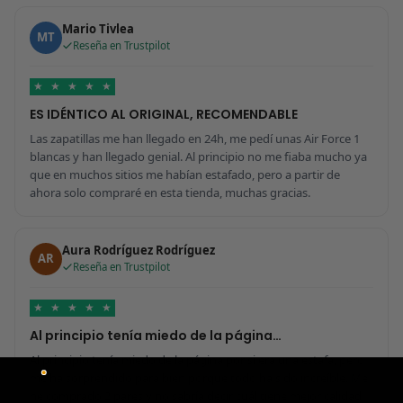
Mario Tivlea
MT
Reseña en Trustpilot
★
★
★
★
★
ES IDÉNTICO AL ORIGINAL, RECOMENDABLE
Las zapatillas me han llegado en 24h, me pedí unas Air Force 1
blancas y han llegado genial. Al principio no me fiaba mucho ya
que en muchos sitios me habían estafado, pero a partir de
ahora solo compraré en esta tienda, muchas gracias.
Aura Rodríguez Rodríguez
AR
Reseña en Trustpilot
★
★
★
★
★
Al principio tenía miedo de la página…
Al principio tenía miedo de la página por si era una estafa, pero
me ha sorprendido para bien porque todo ha sido increíble. Me
he comprado 2 pares y no sabría decir cuál tiene mejor calidad,