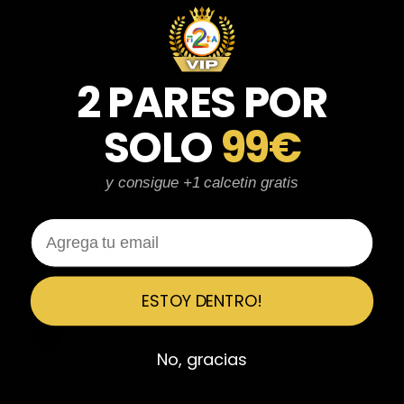
parecen de marcas verdaderas. Entrega súper rápida, embalaje
perfecto y con el detalle de los calcetines contentísima. Sin duda
volvería a comprar.
2 PARES POR
Fernando Aranda Morales
FA
Reseña en Trustpilot
SOLO
99€
★
★
★
★
★
y consigue +1 calcetin gratis
ESPECTACULARES
Total control del pedido, te avisan si hay algún problema con el
Email
modelo elegido, empaquetado perfecto con caja original y
embolsado, zapas de altísima calidad y acabados top. Air Max y
Travis Scott espectaculares. Recomendable 100%.
ESTOY DENTRO!
Javier Victorio
JV
Reseña en Trustpilot
No, gracias
★
★
★
★
★